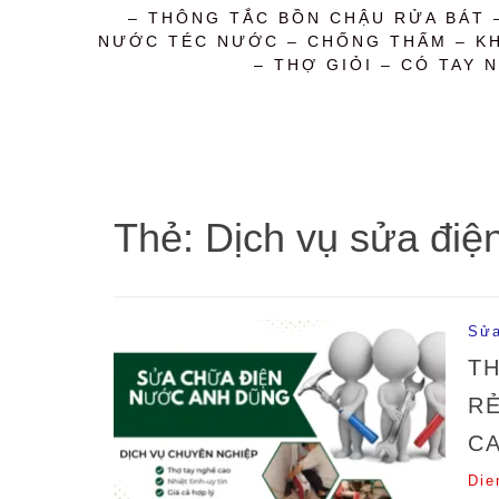
– THÔNG TẮC BỒN CHẬU RỬA BÁT 
NƯỚC TÉC NƯỚC – CHỐNG THẤM – KHỬ
– THỢ GIỎI – CÓ TAY N
Thẻ:
Dịch vụ sửa điệ
Sửa
TH
RẺ
CA
Die