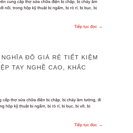
yên cung cấp thợ sửa chữa điện bị chập, bị cháy âm
ổi, trong hộp kỹ thuật bị ngấm, bị rò rỉ, bị bục, bị
Tiếp tục đọc
→
NGHĨA ĐÔ GIÁ RẺ TIẾT KIỆM
IỆP TAY NGHỀ CAO, KHẮC
 cấp thợ sửa chữa điện bị chập, bị cháy âm tường, đi
hộp kỹ thuật bị ngấm, bị rò rỉ, bị bục, bị vỡ, bị
Tiếp tục đọc
→