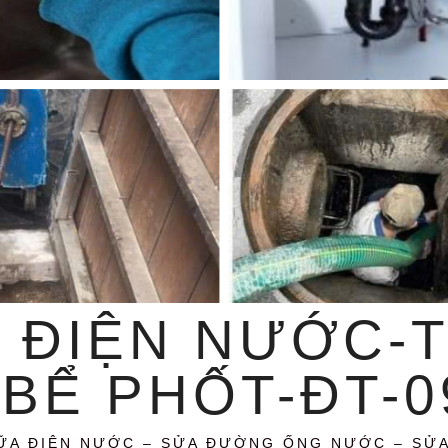
 ĐIỆN NƯỚC-
BỂ PHỐT-ĐT-09
ỮA ĐIỆN NƯỚC – SỬA ĐƯỜNG ỐNG NƯỚC – SỬ