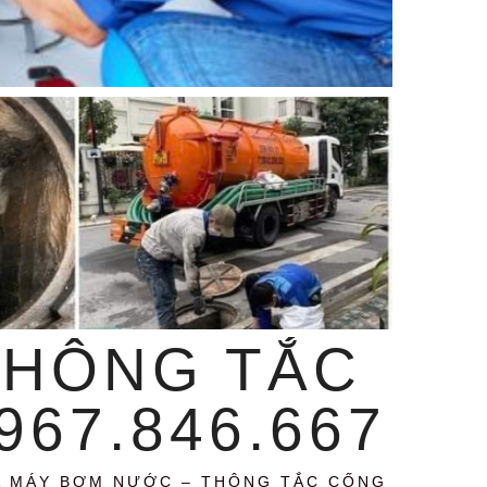
THÔNG TẮC
67.846.667
A MÁY BƠM NƯỚC – THÔNG TẮC CỐNG