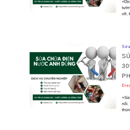
+Dịc
tườn
vỡ, 
Sửa
SỬ
30
P
Die
+Sửa
nổi.
thủn