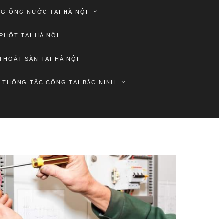
G ỐNG NƯỚC TẠI HÀ NỘI
PHỐT TẠI HÀ NỘI
THOÁT SÀN TẠI HÀ NỘI
THÔNG TẮC CỐNG TẠI BẮC NINH