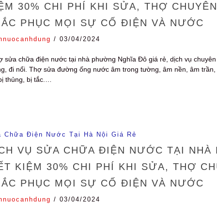
ỆM 30% CHI PHÍ KHI SỬA, THỢ CHUYÊ
HẮC PHỤC MỌI SỰ CỐ ĐIỆN VÀ NƯỚC
nnuocanhdung
/
03/04/2024
 sửa chữa điện nước tại nhà phường Nghĩa Đô giá rẻ, dịch vụ chuyên 
g, đi nổi. Thợ sửa đường ống nước âm trong tường, âm nền, âm trần, đi n
bị thủng, bị tắc.…
 Chữa Điện Nước Tại Hà Nội Giá Rẻ
CH VỤ SỬA CHỮA ĐIỆN NƯỚC TẠI NHÀ
ẾT KIỆM 30% CHI PHÍ KHI SỬA, THỢ 
HẮC PHỤC MỌI SỰ CỐ ĐIỆN VÀ NƯỚC
nnuocanhdung
/
03/04/2024