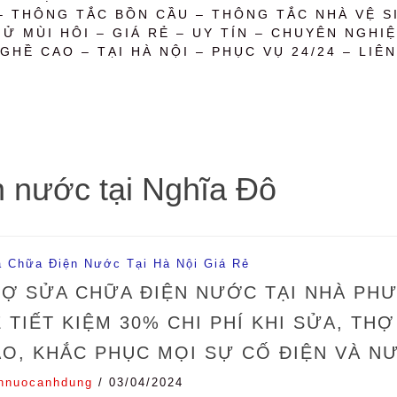
– THÔNG TẮC BỒN CẦU – THÔNG TẮC NHÀ VỆ SI
 MÙI HÔI – GIÁ RẺ – UY TÍN – CHUYÊN NGHIỆ
GHỀ CAO – TẠI HÀ NỘI – PHỤC VỤ 24/24 – LIÊN
n nước tại Nghĩa Đô
 Chữa Điện Nước Tại Hà Nội Giá Rẻ
Ợ SỬA CHỮA ĐIỆN NƯỚC TẠI NHÀ PHƯ
 TIẾT KIỆM 30% CHI PHÍ KHI SỬA, T
O, KHẮC PHỤC MỌI SỰ CỐ ĐIỆN VÀ N
nnuocanhdung
/
03/04/2024