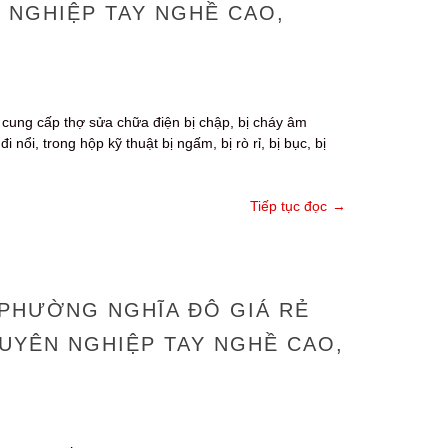
N NGHIỆP TAY NGHỀ CAO,
cung cấp thợ sửa chữa điện bị chập, bị cháy âm
ổi, trong hộp kỹ thuật bị ngấm, bị rò rỉ, bị bục, bị
Tiếp tục đọc
→
 PHƯỜNG NGHĨA ĐÔ GIÁ RẺ
CHUYÊN NGHIỆP TAY NGHỀ CAO,