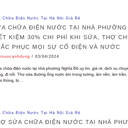
 Chữa Điện Nước Tại Hà Nội Giá Rẻ
A CHỮA ĐIỆN NƯỚC TẠI NHÀ PHƯỜNG 
ẾT KIỆM 30% CHI PHÍ KHI SỬA, THỢ 
HẮC PHỤC MỌI SỰ CỐ ĐIỆN VÀ NƯỚC
nnuocanhdung
/
03/04/2024
 chữa điện nước tại nhà phường Nghĩa Đô uy tín, giá rẻ, dịch vụ chuy
g, đi nổi. Thợ sửa đường ống nước âm trong tường, âm nền, âm trần, đi n
bị thủng, bị…
 Chữa Điện Nước Tại Hà Nội Giá Rẻ
Ợ SỬA CHỮA ĐIỆN NƯỚC TẠI NHÀ PHƯ