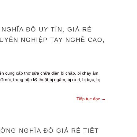
NGHĨA ĐÔ UY TÍN, GIÁ RẺ
CHUYÊN NGHIỆP TAY NGHỀ CAO,
ên cung cấp thợ sửa chữa điện bị chập, bị cháy âm
ổi, trong hộp kỹ thuật bị ngấm, bị rò rỉ, bị bục, bị
Tiếp tục đọc
→
ỜNG NGHĨA ĐÔ GIÁ RẺ TIẾT