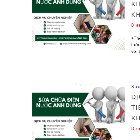
KI
K
Die
+Thợ
tườn
vỡ, 
Sửa
DỊ
TI
K
Die