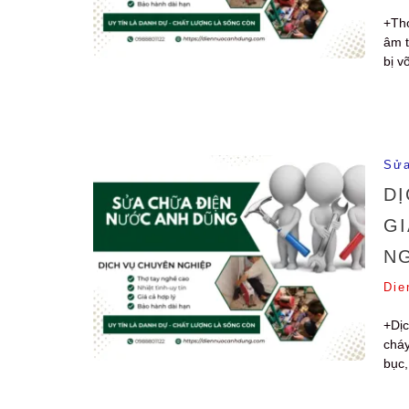
+Thợ
âm t
bị v
Sửa
DỊ
GI
NG
Die
+Dịc
cháy
bục,