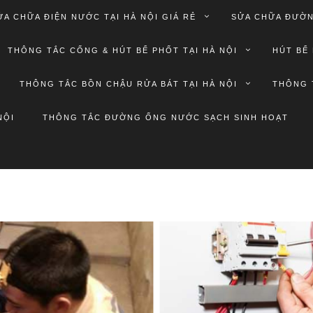
ỬA CHỮA ĐIỆN NƯỚC TẠI HÀ NỘI GIÁ RẺ
SỬA CHỮA ĐƯỜN
THÔNG TẮC CỐNG & HÚT BỂ PHỐT TẠI HÀ NỘI
HÚT BỂ 
THÔNG TẮC BỒN CHẬU RỬA BÁT TẠI HÀ NỘI
THÔNG 
NỘI
THÔNG TẮC ĐƯỜNG ỐNG NƯỚC SẠCH SINH HOẠT