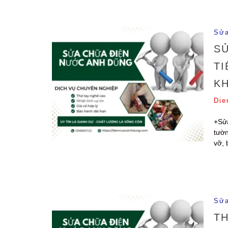
Sửa
SỬ
TI
K
Die
+Sửa
tườn
vỡ, 
Sửa
TH