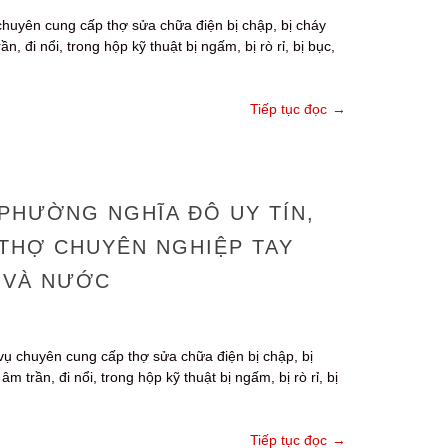
chuyên cung cấp thợ sửa chữa điện bị chập, bị cháy
đi nổi, trong hộp kỹ thuật bị ngấm, bị rò rỉ, bị bục,
Tiếp tục đọc
→
 PHƯỜNG NGHĨA ĐÔ UY TÍN,
, THỢ CHUYÊN NGHIỆP TAY
 VÀ NƯỚC
 vụ chuyên cung cấp thợ sửa chữa điện bị chập, bị
rần, đi nổi, trong hộp kỹ thuật bị ngấm, bị rò rỉ, bị
Tiếp tục đọc
→