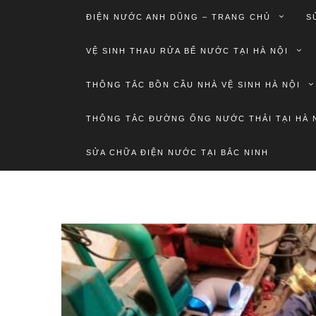
ĐIỆN NƯỚC ANH DŨNG – TRANG CHỦ
S
VỆ SINH THAU RỬA BỂ NƯỚC TẠI HÀ NỘI
THÔNG TẮC BỒN CẦU NHÀ VỆ SINH HÀ NỘI
THÔNG TẮC ĐƯỜNG ỐNG NƯỚC THẢI TẠI HÀ 
SỬA CHỮA ĐIỆN NƯỚC TẠI BẮC NINH