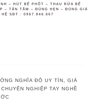
NH – HÚT BỂ PHỐT – THAU RỬA BỂ
P – TẬN TÂM – ĐÚNG HẸN – ĐÚNG GIÁ
 HỆ SĐT : 0967.846.667
ỜNG NGHĨA ĐÔ UY TÍN, GIÁ
HỢ CHUYÊN NGHIỆP TAY NGHỀ
ƯỚC