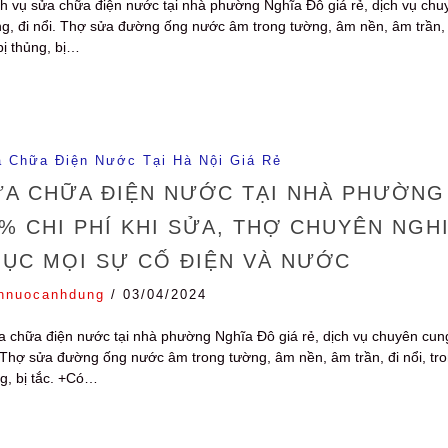
h vụ sửa chữa điện nước tại nhà phường Nghĩa Đô giá rẻ, dịch vụ chu
g, đi nổi. Thợ sửa đường ống nước âm trong tường, âm nền, âm trần, đi n
bị thủng, bị…
 Chữa Điện Nước Tại Hà Nội Giá Rẻ
A CHỮA ĐIỆN NƯỚC TẠI NHÀ PHƯỜNG 
% CHI PHÍ KHI SỬA, THỢ CHUYÊN NGH
HỤC MỌI SỰ CỐ ĐIỆN VÀ NƯỚC
nnuocanhdung
/
03/04/2024
 chữa điện nước tại nhà phường Nghĩa Đô giá rẻ, dịch vụ chuyên cung
 Thợ sửa đường ống nước âm trong tường, âm nền, âm trần, đi nổi, trong 
g, bị tắc. +Có…