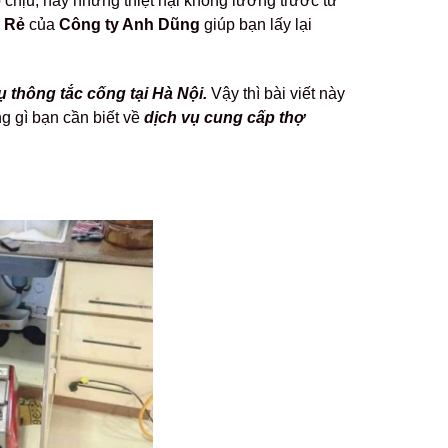
 chịu, hay những thiệt hại không lường trước từ
á Rẻ
của
Công ty Anh Dũng
giúp bạn lấy lại
ụ thông tắc cống tại Hà Nội.
Vậy thì bài viết này
g gì bạn cần biết về
dịch vụ cung cấp thợ