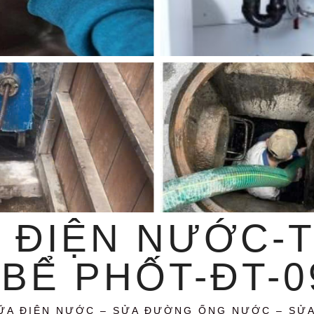
 ĐIỆN NƯỚC-
BỂ PHỐT-ĐT-09
ỮA ĐIỆN NƯỚC – SỬA ĐƯỜNG ỐNG NƯỚC – SỬ