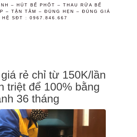
NH – HÚT BỂ PHỐT – THAU RỬA BỂ
P – TẬN TÂM – ĐÚNG HẸN – ĐÚNG GIÁ
 HỆ SĐT : 0967.846.667
giá rẻ chỉ từ 150K/lần
ch triệt để 100% bằng
ành 36 tháng