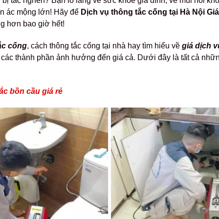
bị tắc nghẽn? Bạn lo lắng về sức khỏe gia đình, về mùi hôi khó
ơn ác mộng lớn! Hãy để
Dịch vụ thông tắc cống tại Hà Nội Gi
g hơn bao giờ hết!
ắc cống
, cách thông tắc cống tại nhà hay tìm hiểu về
giá dịch v
i các thành phần ảnh hưởng đến giá cả. Dưới đây là tất cả nhữn
ắc bồn cầu giá rẻ