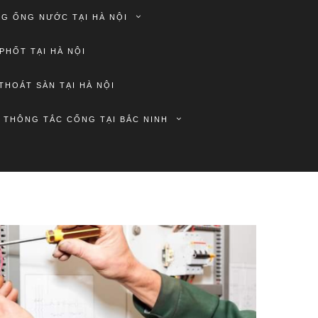
G ỐNG NƯỚC TẠI HÀ NỘI
PHỐT TẠI HÀ NỘI
THOÁT SÀN TẠI HÀ NỘI
THÔNG TẮC CỐNG TẠI BẮC NINH