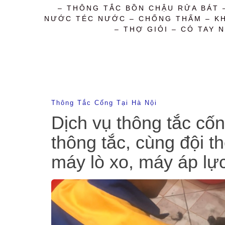
– THÔNG TẮC BỒN CHẬU RỬA BÁT 
NƯỚC TÉC NƯỚC – CHỐNG THẤM – KHỬ
– THỢ GIỎI – CÓ TAY N
Thông Tắc Cống Tại Hà Nội
Dịch vụ thông tắc cốn
thông tắc, cùng đội t
máy lò xo, máy áp lự