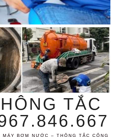
THÔNG TẮC
67.846.667
A MÁY BƠM NƯỚC – THÔNG TẮC CỐNG