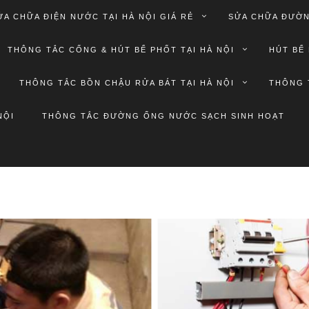
ỬA CHỮA ĐIỆN NƯỚC TẠI HÀ NỘI GIÁ RẺ
SỬA CHỮA ĐƯỜN
THÔNG TẮC CỐNG & HÚT BỂ PHỐT TẠI HÀ NỘI
HÚT BỂ 
THÔNG TẮC BỒN CHẬU RỬA BÁT TẠI HÀ NỘI
THÔNG 
NỘI
THÔNG TẮC ĐƯỜNG ỐNG NƯỚC SẠCH SINH HOẠT