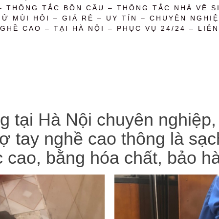
– THÔNG TẮC BỒN CẦU – THÔNG TẮC NHÀ VỆ SI
 MÙI HÔI – GIÁ RẺ – UY TÍN – CHUYÊN NGHIỆ
GHỀ CAO – TẠI HÀ NỘI – PHỤC VỤ 24/24 – LIÊN
g tại Hà Nội chuyên nghiệp, 
hợ tay nghề cao thông là sạ
c cao, bằng hóa chất, bảo h