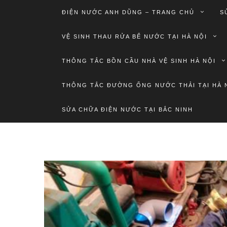
ĐIỆN NƯỚC ANH DŨNG – TRANG CHỦ
S
VỆ SINH THAU RỬA BỂ NƯỚC TẠI HÀ NỘI
THÔNG TẮC BỒN CẦU NHÀ VỆ SINH HÀ NỘI
THÔNG TẮC ĐƯỜNG ỐNG NƯỚC THẢI TẠI HÀ 
SỬA CHỮA ĐIỆN NƯỚC TẠI BẮC NINH