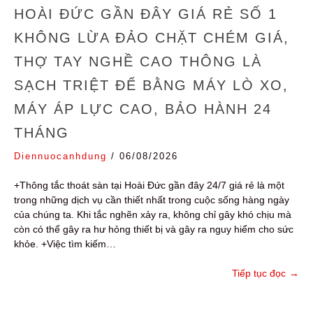
HOÀI ĐỨC GẦN ĐÂY GIÁ RẺ SỐ 1
KHÔNG LỪA ĐẢO CHẶT CHÉM GIÁ,
THỢ TAY NGHỀ CAO THÔNG LÀ
SẠCH TRIỆT ĐỂ BẰNG MÁY LÒ XO,
MÁY ÁP LỰC CAO, BẢO HÀNH 24
THÁNG
Diennuocanhdung
/
06/08/2026
+Thông tắc thoát sàn tại Hoài Đức gần đây 24/7 giá rẻ là một
trong những dịch vụ cần thiết nhất trong cuộc sống hàng ngày
của chúng ta. Khi tắc nghẽn xảy ra, không chỉ gây khó chịu mà
còn có thể gây ra hư hỏng thiết bị và gây ra nguy hiểm cho sức
khỏe. +Việc tìm kiếm…
Tiếp tục đọc
→