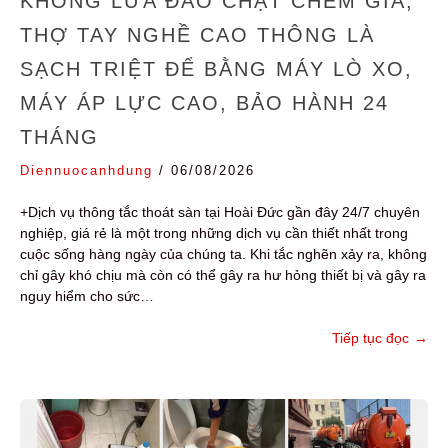
KHÔNG LỪA ĐẢO CHẶT CHÉM GIÁ,
THỢ TAY NGHỀ CAO THÔNG LÀ
SẠCH TRIỆT ĐỂ BẰNG MÁY LÒ XO,
MÁY ÁP LỰC CAO, BẢO HÀNH 24
THÁNG
Diennuocanhdung
/
06/08/2026
+Dịch vụ thông tắc thoát sàn tại Hoài Đức gần đây 24/7 chuyên
nghiệp, giá rẻ là một trong những dịch vụ cần thiết nhất trong
cuộc sống hàng ngày của chúng ta. Khi tắc nghẽn xảy ra, không
chỉ gây khó chịu mà còn có thể gây ra hư hỏng thiết bị và gây ra
nguy hiểm cho sức…
Tiếp tục đọc
→