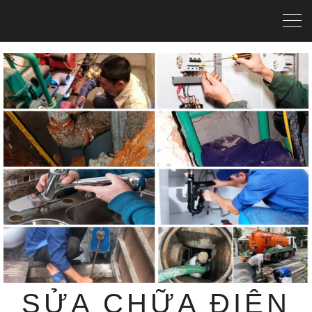
SỬA CHỮA ĐIỆN