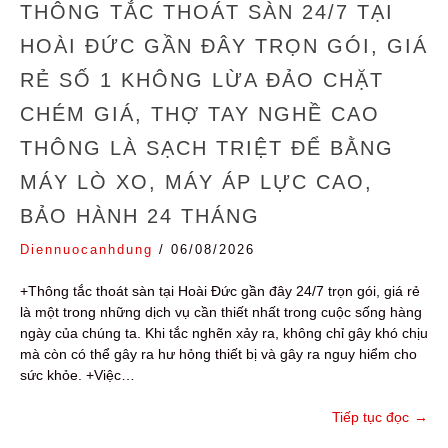
THÔNG TẮC THOÁT SÀN 24/7 TẠI
HOÀI ĐỨC GẦN ĐÂY TRỌN GÓI, GIÁ
RẺ SỐ 1 KHÔNG LỪA ĐẢO CHẶT
CHÉM GIÁ, THỢ TAY NGHỀ CAO
THÔNG LÀ SẠCH TRIỆT ĐỂ BẰNG
MÁY LÒ XO, MÁY ÁP LỰC CAO,
BẢO HÀNH 24 THÁNG
Diennuocanhdung
/
06/08/2026
+Thông tắc thoát sàn tại Hoài Đức gần đây 24/7 trọn gói, giá rẻ
là một trong những dịch vụ cần thiết nhất trong cuộc sống hàng
ngày của chúng ta. Khi tắc nghẽn xảy ra, không chỉ gây khó chịu
mà còn có thể gây ra hư hỏng thiết bị và gây ra nguy hiểm cho
sức khỏe. +Việc…
Tiếp tục đọc
→