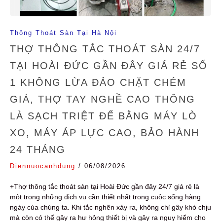
Thông Thoát Sàn Tại Hà Nội
THỢ THÔNG TẮC THOÁT SÀN 24/7
TẠI HOÀI ĐỨC GẦN ĐÂY GIÁ RẺ SỐ
1 KHÔNG LỪA ĐẢO CHẶT CHÉM
GIÁ, THỢ TAY NGHỀ CAO THÔNG
LÀ SẠCH TRIỆT ĐỂ BẰNG MÁY LÒ
XO, MÁY ÁP LỰC CAO, BẢO HÀNH
24 THÁNG
Diennuocanhdung
/
06/08/2026
+Thợ thông tắc thoát sàn tại Hoài Đức gần đây 24/7 giá rẻ là
một trong những dịch vụ cần thiết nhất trong cuộc sống hàng
ngày của chúng ta. Khi tắc nghẽn xảy ra, không chỉ gây khó chịu
mà còn có thể gây ra hư hỏng thiết bị và gây ra nguy hiểm cho