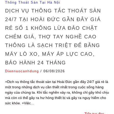
Thông Thoát Sàn Tại Hà Nội
DỊCH VỤ THÔNG TẮC THOÁT SÀN
24/7 TẠI HOÀI ĐỨC GẦN ĐÂY GIÁ
RẺ SỐ 1 KHÔNG LỪA ĐẢO CHẶT
CHÉM GIÁ, THỢ TAY NGHỀ CAO
THÔNG LÀ SẠCH TRIỆT ĐỂ BẰNG
MÁY LÒ XO, MÁY ÁP LỰC CAO,
BẢO HÀNH 24 THÁNG
Diennuocanhdung
/
06/08/2026
+Dịch vụ thông tắc thoát sàn tại Hoài Đức gần đây 24/7 giá rẻ là
một trong những dịch vụ cần thiết nhất trong cuộc sống hàng
ngày của chúng ta. Khi tắc nghẽn xảy ra, không chỉ gây khó chịu
mà còn có thể gây ra hư hỏng thiết bị và gây ra nguy hiểm cho
sức khỏe. +Việc…
Tiếp tục đọc
→