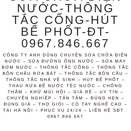
NƯỚC-THÔNG
TẮC CỐNG-HÚT
BỂ PHỐT-ĐT-
0967.846.667
CÔNG TY ANH DŨNG CHUYÊN SỬA CHỮA ĐIỆN
NƯỚC – SỬA ĐƯỜNG ỐNG NƯỚC – SỬA MÁY
BƠM NƯỚC – THÔNG TẮC CỐNG – THÔNG TẮC
BỒN CHẬU RỬA BÁT – THÔNG TẮC BỒN CẦU –
THÔNG TẮC NHÀ VỆ SINH – HÚT BỂ PHỐT –
THAU RỬA BỂ NƯỚC TÉC NƯỚC – CHỐNG
THẤM – KHỬ MÙI HÔI – GIÁ RẺ – UY TÍN –
CHUYÊN NGHIỆP – TẬN TÂM – ĐÚNG HẸN –
ĐÚNG GIÁ – THỢ GIỎI – CÓ TAY NGHỀ CAO –
TẠI HÀ NỘI – PHỤC VỤ 24/24 – LIÊN HỆ SĐT :
0967.846.667