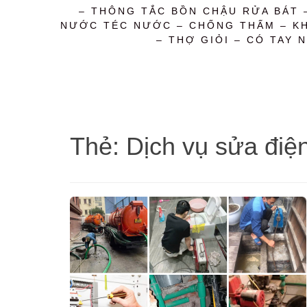
– THÔNG TẮC BỒN CHẬU RỬA BÁT 
NƯỚC TÉC NƯỚC – CHỐNG THẤM – KHỬ
– THỢ GIỎI – CÓ TAY N
Thẻ:
Dịch vụ sửa điệ