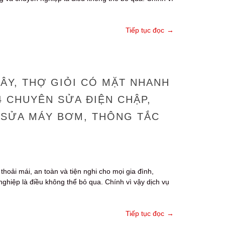
Tiếp tục đọc
→
ÂY, THỢ GIỎI CÓ MẶT NHANH
4 CHUYÊN SỬA ĐIỆN CHẬP,
 SỬA MÁY BƠM, THÔNG TẮC
thoải mái, an toàn và tiện nghi cho mọi gia đình,
ghiệp là điều không thể bỏ qua. Chính vì vậy dịch vụ
Tiếp tục đọc
→