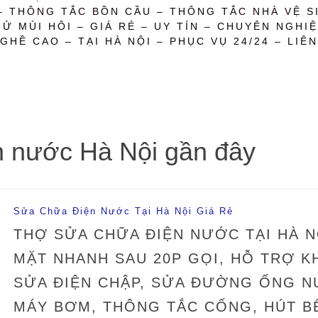
– THÔNG TẮC BỒN CẦU – THÔNG TẮC NHÀ VỆ SI
 MÙI HÔI – GIÁ RẺ – UY TÍN – CHUYÊN NGHIỆ
GHỀ CAO – TẠI HÀ NỘI – PHỤC VỤ 24/24 – LIÊN
n nước Hà Nội gần đây
Sửa Chữa Điện Nước Tại Hà Nội Giá Rẻ
THỢ SỬA CHỮA ĐIỆN NƯỚC TẠI HÀ N
MẶT NHANH SAU 20P GỌI, HỖ TRỢ K
SỬA ĐIỆN CHẬP, SỬA ĐƯỜNG ỐNG NƯ
MÁY BƠM, THÔNG TẮC CỐNG, HÚT B