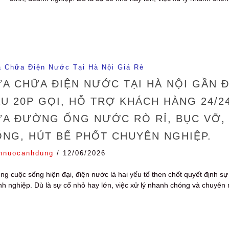
 Chữa Điện Nước Tại Hà Nội Giá Rẻ
A CHỮA ĐIỆN NƯỚC TẠI HÀ NỘI GẦN Đ
U 20P GỌI, HỖ TRỢ KHÁCH HÀNG 24/2
ỬA ĐƯỜNG ỐNG NƯỚC RÒ RỈ, BỤC VỠ,
NG, HÚT BỂ PHỐT CHUYÊN NGHIỆP.
nnuocanhdung
/
12/06/2026
ng cuộc sống hiện đại, điện nước là hai yếu tố then chốt quyết định sự 
h nghiệp. Dù là sự cố nhỏ hay lớn, việc xử lý nhanh chóng và chuyên n