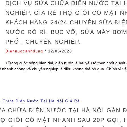
DỊCH VỤ SỬA CHỮA ĐIỆN NƯỚC TẠI 
NGHIỆP, GIÁ RẺ THỢ GIỎI CÓ MẶT N
KHÁCH HÀNG 24/24 CHUYÊN SỬA ĐI
NƯỚC RÒ RỈ, BỤC VỠ, SỬA MÁY BƠM
PHỐT CHUYÊN NGHIỆP.
Diennuocanhdung
/
12/06/2026
+Trong cuộc sống hiện đại, điện nước là hai yếu tố then chốt quyết 
 lý nhanh chóng và chuyên nghiệp là điều không thể bỏ qua. Chính vì v
 Chữa Điện Nước Tại Hà Nội Giá Rẻ
A CHỮA ĐIỆN NƯỚC TẠI HÀ NỘI GẦN Đ
Ợ GIỎI CÓ MẶT NHANH SAU 20P GỌI, 