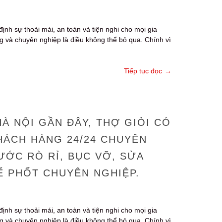
định sự thoải mái, an toàn và tiện nghi cho mọi gia
ng và chuyên nghiệp là điều không thể bỏ qua. Chính vì
Tiếp tục đọc
→
À NỘI GẦN ĐÂY, THỢ GIỎI CÓ
HÁCH HÀNG 24/24 CHUYÊN
ỚC RÒ RỈ, BỤC VỠ, SỬA
Ể PHỐT CHUYÊN NGHIỆP.
định sự thoải mái, an toàn và tiện nghi cho mọi gia
ng và chuyên nghiệp là điều không thể bỏ qua. Chính vì