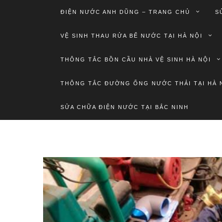
ĐIỆN NƯỚC ANH DŨNG – TRANG CHỦ
S
VỆ SINH THAU RỬA BỂ NƯỚC TẠI HÀ NỘI
THÔNG TẮC BỒN CẦU NHÀ VỆ SINH HÀ NỘI
THÔNG TẮC ĐƯỜNG ỐNG NƯỚC THẢI TẠI HÀ 
SỬA CHỮA ĐIỆN NƯỚC TẠI BẮC NINH