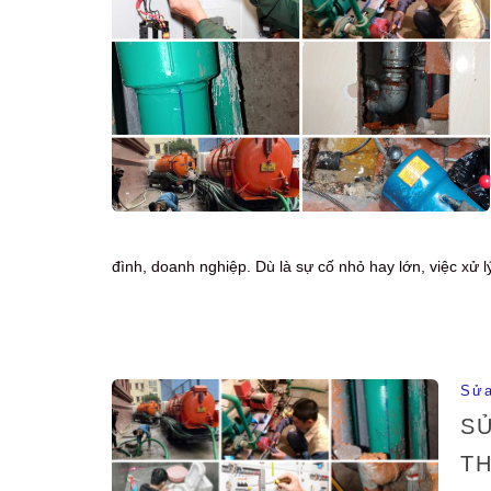
đình, doanh nghiệp. Dù là sự cố nhỏ hay lớn, việc xử
Sửa
SỬ
TH