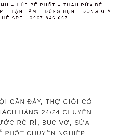
NH – HÚT BỂ PHỐT – THAU RỬA BỂ
P – TẬN TÂM – ĐÚNG HẸN – ĐÚNG GIÁ
 HỆ SĐT : 0967.846.667
ỘI GẦN ĐÂY, THỢ GIỎI CÓ
HÁCH HÀNG 24/24 CHUYÊN
ỚC RÒ RỈ, BỤC VỠ, SỬA
Ể PHỐT CHUYÊN NGHIỆP.