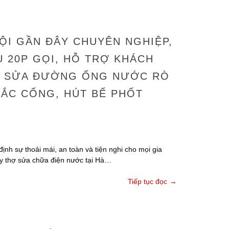
ỘI GẦN ĐÂY CHUYÊN NGHIỆP,
U 20P GỌI, HỖ TRỢ KHÁCH
P, SỬA ĐƯỜNG ỐNG NƯỚC RÒ
TẮC CỐNG, HÚT BỂ PHỐT
định sự thoải mái, an toàn và tiện nghi cho mọi gia
vậy thợ sửa chữa điện nước tại Hà…
Tiếp tục đọc
→