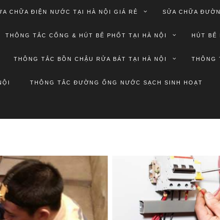
ỬA CHỮA ĐIỆN NƯỚC TẠI HÀ NỘI GIÁ RẺ
SỬA CHỮA ĐƯỜN
THÔNG TẮC CỐNG & HÚT BỂ PHỐT TẠI HÀ NỘI
HÚT BỂ 
THÔNG TẮC BỒN CHẬU RỬA BÁT TẠI HÀ NỘI
THÔNG 
NỘI
THÔNG TẮC ĐƯỜNG ỐNG NƯỚC SẠCH SINH HOẠT