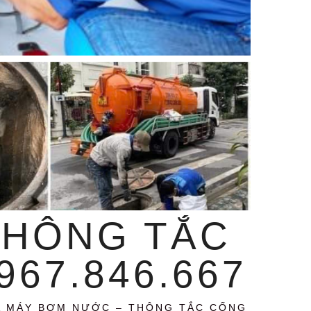
THÔNG TẮC
67.846.667
A MÁY BƠM NƯỚC – THÔNG TẮC CỐNG