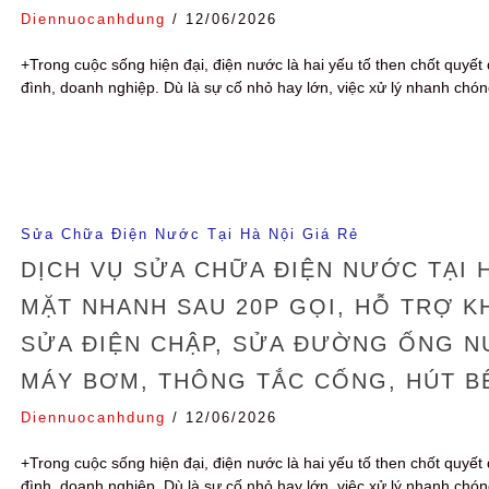
Diennuocanhdung
/
12/06/2026
+Trong cuộc sống hiện đại, điện nước là hai yếu tố then chốt quyết 
đình, doanh nghiệp. Dù là sự cố nhỏ hay lớn, việc xử lý nhanh chó
Sửa Chữa Điện Nước Tại Hà Nội Giá Rẻ
DỊCH VỤ SỬA CHỮA ĐIỆN NƯỚC TẠI H
MẶT NHANH SAU 20P GỌI, HỖ TRỢ K
SỬA ĐIỆN CHẬP, SỬA ĐƯỜNG ỐNG NƯ
MÁY BƠM, THÔNG TẮC CỐNG, HÚT B
Diennuocanhdung
/
12/06/2026
+Trong cuộc sống hiện đại, điện nước là hai yếu tố then chốt quyết 
đình, doanh nghiệp. Dù là sự cố nhỏ hay lớn, việc xử lý nhanh chó