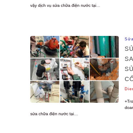
vậy dịch vụ sửa chữa điện nước tại…
Sửa
SỬ
SA
S
CỐ
Die
+Tro
doan
sửa chữa điện nước tại…