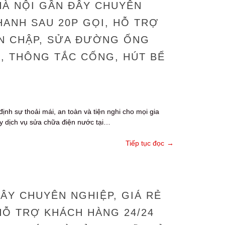
HÀ NỘI GẦN ĐÂY CHUYÊN
HANH SAU 20P GỌI, HỖ TRỢ
ỆN CHẬP, SỬA ĐƯỜNG ỐNG
, THÔNG TẮC CỐNG, HÚT BỂ
định sự thoải mái, an toàn và tiện nghi cho mọi gia
ậy dịch vụ sửa chữa điện nước tại…
Tiếp tục đọc
→
ÂY CHUYÊN NGHIỆP, GIÁ RẺ
HỖ TRỢ KHÁCH HÀNG 24/24