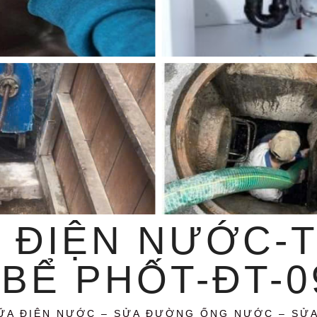
 ĐIỆN NƯỚC-
BỂ PHỐT-ĐT-09
ỮA ĐIỆN NƯỚC – SỬA ĐƯỜNG ỐNG NƯỚC – SỬ