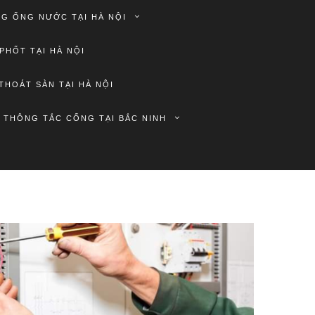
G ỐNG NƯỚC TẠI HÀ NỘI
PHỐT TẠI HÀ NỘI
THOÁT SÀN TẠI HÀ NỘI
THÔNG TẮC CỐNG TẠI BẮC NINH