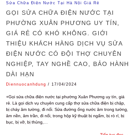
Sửa Chữa Điện Nước Tại Hà Nội Giá Rẻ
GỌI SỬA CHỮA ĐIỆN NƯỚC TẠI
PHƯỜNG XUÂN PHƯƠNG UY TÍN,
GIÁ RẺ CÓ KHÓ KHÔNG. GIỚI
THIỆU KHÁCH HÀNG DỊCH VỤ SỬA
ĐIỆN NƯỚC CÓ ĐỘI THỢ CHUYÊN
NGHIỆP, TAY NGHỀ CAO, BẢO HÀNH
DÀI HẠN
Diennuocanhdung
/
17/04/2024
+Gọi sửa chữa điện nước tại phường Xuân Phương uy tín, giá
rẻ. Là gọi dịch vụ chuyên cung cấp thợ sửa chữa điện bị chập,
bị cháy âm tường, đi nổi. Sửa đường ống nước âm trong tường,
âm nền, âm trần, đi nổi, trong hộp kỹ thuật bị ngấm, bị rò rỉ, bị
bục, bị vỡ, bị thủng,…
Tiếp tục đọc
→