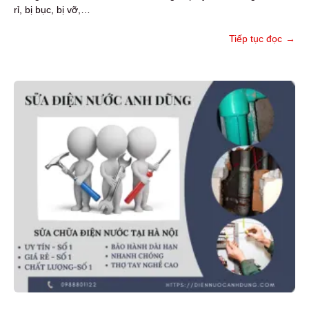
rỉ, bị bục, bị vỡ,…
Tiếp tục đọc
→