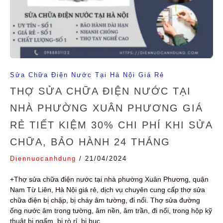
Sửa Chữa Điện Nước Tại Hà Nội Giá Rẻ
THỢ SỬA CHỮA ĐIỆN NƯỚC TẠI
NHÀ PHƯỜNG XUÂN PHƯƠNG GIÁ
RẺ TIẾT KIỆM 30% CHI PHÍ KHI SỬA
CHỮA, BẢO HÀNH 24 THÁNG
Diennuocanhdung
/
21/04/2024
+Thợ sửa chữa điện nước tại nhà phường Xuân Phương, quận
Nam Từ Liên, Hà Nội giá rẻ, dịch vụ chuyên cung cấp thợ sửa
chữa điện bị chập, bị cháy âm tường, đi nổi. Thợ sửa đường
ống nước âm trong tường, âm nền, âm trần, đi nổi, trong hộp kỹ
thuật bị ngấm, bị rò rỉ, bị bục,…