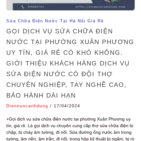
Sửa Chữa Điện Nước Tại Hà Nội Giá Rẻ
GỌI DỊCH VỤ SỬA CHỮA ĐIỆN
NƯỚC TẠI PHƯỜNG XUÂN PHƯƠNG
UY TÍN, GIÁ RẺ CÓ KHÓ KHÔNG.
GIỚI THIỆU KHÁCH HÀNG DỊCH VỤ
SỬA ĐIỆN NƯỚC CÓ ĐỘI THỢ
CHUYÊN NGHIỆP, TAY NGHỀ CAO,
BẢO HÀNH DÀI HẠN
Diennuocanhdung
/
17/04/2024
+Gọi dịch vụ sửa chữa điện nước tại phường Xuân Phương uy
tín, giá rẻ. Là gọi dịch vụ chuyên cung cấp thợ sửa chữa điện bị
chập, bị cháy âm tường, đi nổi. Sửa đường ống nước âm trong
tường, âm nền, âm trần, đi nổi, trong hộp kỹ thuật bị ngấm, bị rò