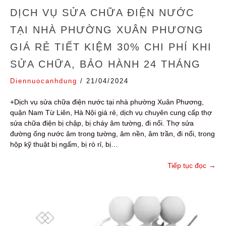
DỊCH VỤ SỬA CHỮA ĐIỆN NƯỚC
TẠI NHÀ PHƯỜNG XUÂN PHƯƠNG
GIÁ RẺ TIẾT KIỆM 30% CHI PHÍ KHI
SỬA CHỮA, BẢO HÀNH 24 THÁNG
Diennuocanhdung
/
21/04/2024
+Dịch vụ sửa chữa điện nước tại nhà phường Xuân Phương,
quận Nam Từ Liên, Hà Nội giá rẻ, dịch vụ chuyên cung cấp thợ
sửa chữa điện bị chập, bị cháy âm tường, đi nổi. Thợ sửa
đường ống nước âm trong tường, âm nền, âm trần, đi nổi, trong
hộp kỹ thuật bị ngấm, bị rò rỉ, bị…
Tiếp tục đọc
→