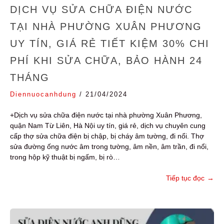
DỊCH VỤ SỬA CHỮA ĐIỆN NƯỚC
TẠI NHÀ PHƯỜNG XUÂN PHƯƠNG
UY TÍN, GIÁ RẺ TIẾT KIỆM 30% CHI
PHÍ KHI SỬA CHỮA, BẢO HÀNH 24
THÁNG
Diennuocanhdung
/
21/04/2024
+Dịch vụ sửa chữa điện nước tại nhà phường Xuân Phương,
quận Nam Từ Liên, Hà Nội uy tín, giá rẻ, dịch vụ chuyên cung
cấp thợ sửa chữa điện bị chập, bị cháy âm tường, đi nổi. Thợ
sửa đường ống nước âm trong tường, âm nền, âm trần, đi nổi,
trong hộp kỹ thuật bị ngấm, bị rò…
Tiếp tục đọc
→