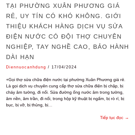
TẠI PHƯỜNG XUÂN PHƯƠNG GIÁ
RẺ, UY TÍN CÓ KHÓ KHÔNG. GIỚI
THIỆU KHÁCH HÀNG DỊCH VỤ SỬA
ĐIỆN NƯỚC CÓ ĐỘI THỢ CHUYÊN
NGHIỆP, TAY NGHỀ CAO, BẢO HÀNH
DÀI HẠN
Diennuocanhdung
/
17/04/2024
+Gọi thợ sửa chữa điện nước tại phường Xuân Phương giá rẻ.
Là gọi dịch vụ chuyên cung cấp thợ sửa chữa điện bị chập, bị
cháy âm tường, đi nổi. Sửa đường ống nước âm trong tường,
âm nền, âm trần, đi nổi, trong hộp kỹ thuật bị ngấm, bị rò rỉ, bị
bục, bị vỡ, bị thủng, bị…
Tiếp tục đọc
→