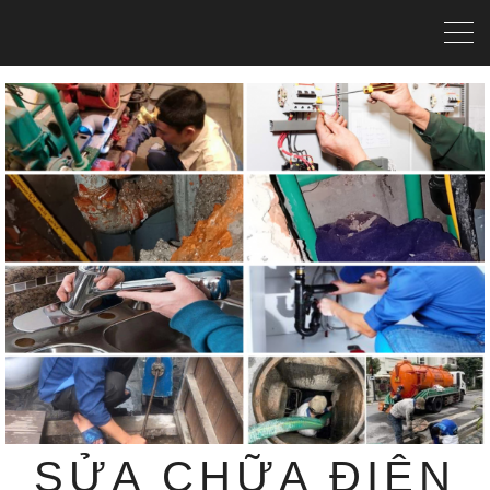
SỬA CHỮA ĐIỆN