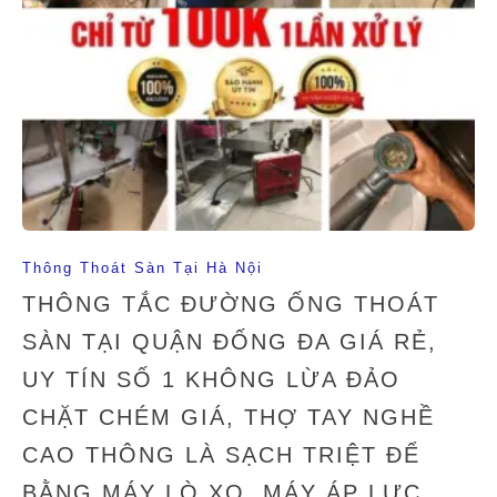
Thông Thoát Sàn Tại Hà Nội
THÔNG TẮC ĐƯỜNG ỐNG THOÁT
SÀN TẠI QUẬN ĐỐNG ĐA GIÁ RẺ,
UY TÍN SỐ 1 KHÔNG LỪA ĐẢO
CHẶT CHÉM GIÁ, THỢ TAY NGHỀ
CAO THÔNG LÀ SẠCH TRIỆT ĐỂ
BẰNG MÁY LÒ XO, MÁY ÁP LỰC