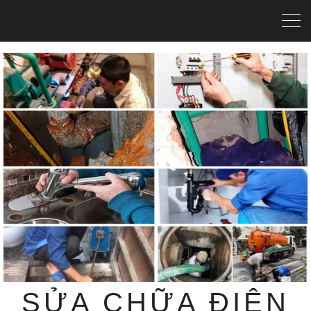
SỬA CHỮA ĐIỆN