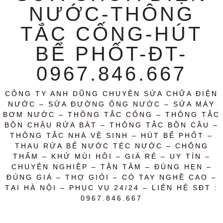
NƯỚC-THÔNG
TẮC CỐNG-HÚT
BỂ PHỐT-ĐT-
0967.846.667
CÔNG TY ANH DŨNG CHUYÊN SỬA CHỮA ĐIỆN
NƯỚC – SỬA ĐƯỜNG ỐNG NƯỚC – SỬA MÁY
BƠM NƯỚC – THÔNG TẮC CỐNG – THÔNG TẮC
BỒN CHẬU RỬA BÁT – THÔNG TẮC BỒN CẦU –
THÔNG TẮC NHÀ VỆ SINH – HÚT BỂ PHỐT –
THAU RỬA BỂ NƯỚC TÉC NƯỚC – CHỐNG
THẤM – KHỬ MÙI HÔI – GIÁ RẺ – UY TÍN –
CHUYÊN NGHIỆP – TẬN TÂM – ĐÚNG HẸN –
ĐÚNG GIÁ – THỢ GIỎI – CÓ TAY NGHỀ CAO –
TẠI HÀ NỘI – PHỤC VỤ 24/24 – LIÊN HỆ SĐT :
0967.846.667