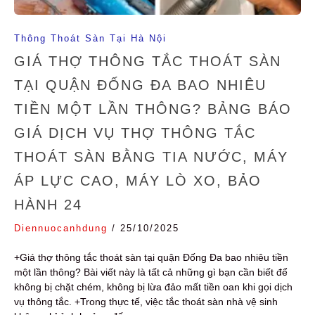
Thông Thoát Sàn Tại Hà Nội
GIÁ THỢ THÔNG TẮC THOÁT SÀN
TẠI QUẬN ĐỐNG ĐA BAO NHIÊU
TIỀN MỘT LẦN THÔNG? BẢNG BÁO
GIÁ DỊCH VỤ THỢ THÔNG TẮC
THOÁT SÀN BẰNG TIA NƯỚC, MÁY
ÁP LỰC CAO, MÁY LÒ XO, BẢO
HÀNH 24
Diennuocanhdung
/
25/10/2025
+Giá thợ thông tắc thoát sàn tại quận Đống Đa bao nhiêu tiền
một lần thông? Bài viết này là tất cả những gì bạn cần biết để
không bị chặt chém, không bị lừa đảo mất tiền oan khi gọi dịch
vụ thông tắc. +Trong thực tế, việc tắc thoát sàn nhà vệ sinh