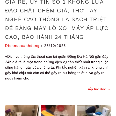
GIÁ RẺ, UY TÍN SỐ 1 KHÔNG LỪA
ĐẢO CHẶT CHÉM GIÁ, THỢ TAY
NGHỀ CAO THÔNG LÀ SẠCH TRIỆT
ĐỂ BẰNG MÁY LÒ XO, MÁY ÁP LỰC
CAO, BẢO HÀNH 24 THÁNG
Diennuocanhdung
/
25/10/2025
+Dịch vụ thông tắc thoát sàn tại quận Đống Đa Hà Nội gần đây
24h giá rẻ là một trong những dịch vụ cần thiết nhất trong cuộc
sống hàng ngày của chúng ta. Khi tắc nghẽn xảy ra, không chỉ
gây khó chịu mà còn có thể gây ra hư hỏng thiết bị và gây ra
nguy hiểm cho…
Tiếp tục đọc
→