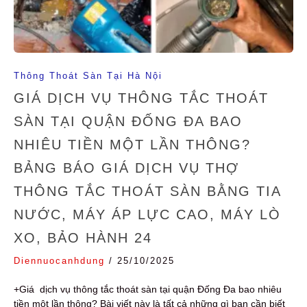
Thông Thoát Sàn Tại Hà Nội
GIÁ DỊCH VỤ THÔNG TẮC THOÁT
SÀN TẠI QUẬN ĐỐNG ĐA BAO
NHIÊU TIỀN MỘT LẦN THÔNG?
BẢNG BÁO GIÁ DỊCH VỤ THỢ
THÔNG TẮC THOÁT SÀN BẰNG TIA
NƯỚC, MÁY ÁP LỰC CAO, MÁY LÒ
XO, BẢO HÀNH 24
Diennuocanhdung
/
25/10/2025
+Giá dịch vụ thông tắc thoát sàn tại quận Đống Đa bao nhiêu
tiền một lần thông? Bài viết này là tất cả những gì bạn cần biết