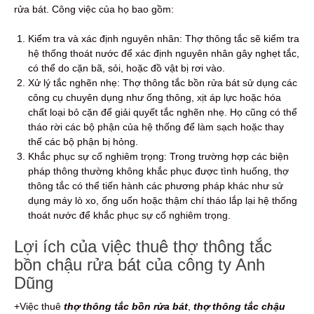
rửa bát. Công việc của họ bao gồm:
Kiểm tra và xác định nguyên nhân: Thợ thông tắc sẽ kiểm tra
hệ thống thoát nước để xác định nguyên nhân gây nghẹt tắc,
có thể do cặn bã, sỏi, hoặc đồ vật bị rơi vào.
Xử lý tắc nghẽn nhẹ: Thợ thông tắc bồn rửa bát sử dụng các
công cụ chuyên dụng như ống thông, xịt áp lực hoặc hóa
chất loại bỏ cặn để giải quyết tắc nghẽn nhẹ. Họ cũng có thể
tháo rời các bộ phận của hệ thống để làm sạch hoặc thay
thế các bộ phận bị hỏng.
Khắc phục sự cố nghiêm trọng: Trong trường hợp các biện
pháp thông thường không khắc phục được tình huống, thợ
thông tắc có thể tiến hành các phương pháp khác như sử
dụng máy lò xo, ống uốn hoặc thậm chí tháo lắp lại hệ thống
thoát nước để khắc phục sự cố nghiêm trọng.
Lợi ích của việc thuê thợ thông tắc
bồn chậu rửa bát của công ty Anh
Dũng
+Việc thuê
thợ thông tắc bồn rửa bát
,
thợ thông tắc chậu