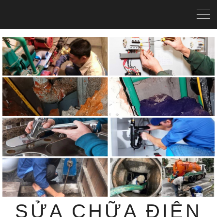
SỬA CHỮA ĐIỆN