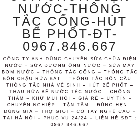
NƯỚC-THÔNG
TẮC CỐNG-HÚT
BỂ PHỐT-ĐT-
0967.846.667
CÔNG TY ANH DŨNG CHUYÊN SỬA CHỮA ĐIỆN
NƯỚC – SỬA ĐƯỜNG ỐNG NƯỚC – SỬA MÁY
BƠM NƯỚC – THÔNG TẮC CỐNG – THÔNG TẮC
BỒN CHẬU RỬA BÁT – THÔNG TẮC BỒN CẦU –
THÔNG TẮC NHÀ VỆ SINH – HÚT BỂ PHỐT –
THAU RỬA BỂ NƯỚC TÉC NƯỚC – CHỐNG
THẤM – KHỬ MÙI HÔI – GIÁ RẺ – UY TÍN –
CHUYÊN NGHIỆP – TẬN TÂM – ĐÚNG HẸN –
ĐÚNG GIÁ – THỢ GIỎI – CÓ TAY NGHỀ CAO –
TẠI HÀ NỘI – PHỤC VỤ 24/24 – LIÊN HỆ SĐT :
0967.846.667