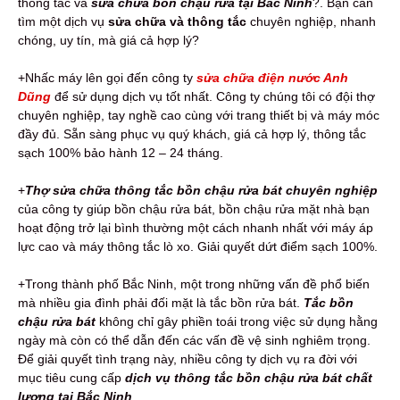
thông tắc và
sửa chữa bồn chậu rửa tại Bắc Ninh
?. Bạn cần
tìm một dịch vụ
sửa chữa và thông tắc
chuyên nghiệp, nhanh
chóng, uy tín, mà giá cả hợp lý?
+Nhấc máy lên gọi đến công ty
sửa chữa điện nước Anh
Dũng
để sử dụng dịch vụ tốt nhất. Công ty chúng tôi có đội thợ
chuyên nghiệp, tay nghề cao cùng với trang thiết bị và máy móc
đầy đủ. Sẵn sàng phục vụ quý khách, giá cả hợp lý, thông tắc
sạch 100% bảo hành 12 – 24 tháng.
+
Thợ sửa chữa thông tắc bồn chậu rửa bát
chuyên nghiệp
của công ty giúp bồn chậu rửa bát, bồn chậu rửa mặt nhà bạn
hoạt động trở lại bình thường một cách nhanh nhất với máy áp
lực cao và máy thông tắc lò xo. Giải quyết dứt điểm sạch 100%.
+Trong thành phố Bắc Ninh, một trong những vấn đề phổ biến
mà nhiều gia đình phải đối mặt là tắc bồn rửa bát.
Tắc bồn
chậu rửa bát
không chỉ gây phiền toái trong việc sử dụng hằng
ngày mà còn có thể dẫn đến các vấn đề vệ sinh nghiêm trọng.
Để giải quyết tình trạng này, nhiều công ty dịch vụ ra đời với
mục tiêu cung cấp
dịch vụ thông tắc bồn chậu rửa bát chất
lượng tại Bắc Ninh
.