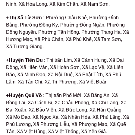
Ninh, Xã Hòa Long, Xã Kim Chân, Xã Nam Sơn.
+
Thị Xã Từ Sơn :
Phường Châu Khê, Phường Đình
Bảng, Phường Đồng Kỵ, Phường Đông Ngàn, Phường
Đồng Nguyên, Phường Tân Hồng, Phường Trang Hạ, Xã
Hương Mạc, Xã Phù Chẩn, Xã Phù Khê, Xã Tam Sơn,
Xã Tương Giang.
+
Huyện Tiên Du
: Thị trấn Lim, Xã Cảnh Hưng, Xã Đại
Đồng, Xã Hiên Vân, Xã Hoàn Sơn, Xã Lạc Vệ, Xã Liên
Bão, Xã Minh Đạo, Xã Nội Duệ, Xã Phật Tích, Xã Phú
Lâm, Xã Tân Chi, Xã Tri Phương, Xã Việt Đoàn
+Huyện Quế Võ
: Thị trấn Phố Mới, Xã Bằng An, Xã
Bồng Lai, Xã Cách Bi, Xã Châu Phong, Xã Chi Lăng, Xã
Đại Xuân, Xã Đào Viên, Xã Đức Long, Xã Hán Quảng,
Xã Mộ Đạo, Xã Ngọc Xá, Xã Nhân Hòa, Xã Phù Lãng, Xã
Phù Lương, Xã Phương Liễu, Xã Phượng Mao, Xã Quế
Tân, Xã Việt Hùng, Xã Việt Thống, Xã Yên Giả.