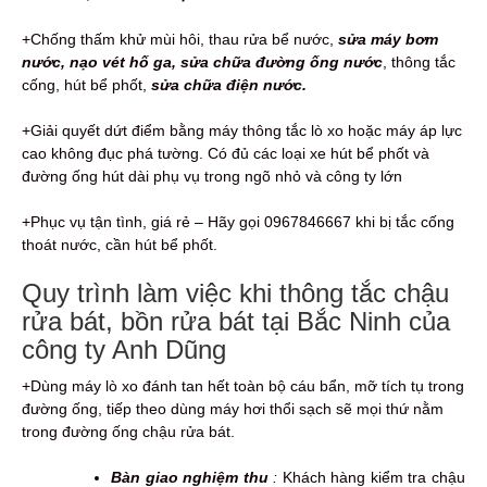
+Chống thấm khử mùi hôi, thau rửa bể nước,
sửa máy bơm
nước, nạo vét hố ga,
sửa chữa đường ống nước
, thông tắc
cống, hút bể phốt,
sửa chữa điện nước.
+Giải quyết dứt điểm bằng máy thông tắc lò xo hoặc máy áp lực
cao không đục phá tường. Có đủ các loại xe hút bể phốt và
đường ống hút dài phụ vụ trong ngõ nhỏ và công ty lớn
+Phục vụ tận tình, giá rẻ – Hãy gọi 0967846667 khi bị tắc cống
thoát nước, cần hút bể phốt.
Quy trình làm việc khi thông tắc chậu
rửa bát, bồn rửa bát tại Bắc Ninh của
công ty Anh Dũng
+Dùng máy lò xo đánh tan hết toàn bộ cáu bẩn, mỡ tích tụ trong
đường ống, tiếp theo dùng máy hơi thổi sạch sẽ mọi thứ nằm
trong đường ống chậu rửa bát.
Bàn giao nghiệm thu
:
Khách hàng kiểm tra chậu