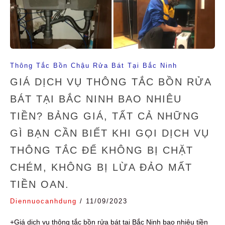
Thông Tắc Bồn Chậu Rửa Bát Tại Bắc Ninh
GIÁ DỊCH VỤ THÔNG TẮC BỒN RỬA
BÁT TẠI BẮC NINH BAO NHIÊU
TIỀN? BẢNG GIÁ, TẤT CẢ NHỮNG
GÌ BẠN CẦN BIẾT KHI GỌI DỊCH VỤ
THÔNG TẮC ĐỂ KHÔNG BỊ CHẶT
CHÉM, KHÔNG BỊ LỪA ĐẢO MẤT
TIỀN OAN.
Diennuocanhdung
/
11/09/2023
+Giá dịch vụ thông tắc bồn rửa bát tại Bắc Ninh bao nhiêu tiền