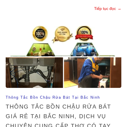
Tiếp tục đọc
→
Thông Tắc Bồn Chậu Rửa Bát Tại Bắc Ninh
THÔNG TẮC BỒN CHẬU RỬA BÁT
GIÁ RẺ TẠI BẮC NINH, DỊCH VỤ
CHUYÊN CUNG CẤP THỢ CÓ TAY