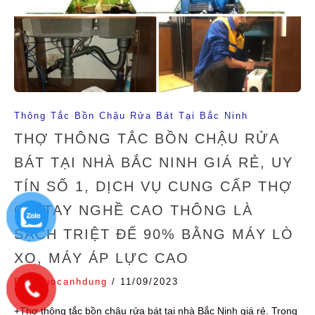
Thông Tắc Bồn Chậu Rửa Bát Tại Bắc Ninh
THỢ THÔNG TẮC BỒN CHẬU RỬA
BÁT TẠI NHÀ BẮC NINH GIÁ RẺ, UY
TÍN SỐ 1, DỊCH VỤ CUNG CẤP THỢ
CÓ TAY NGHỀ CAO THÔNG LÀ
SẠCH TRIỆT ĐỂ 90% BẰNG MÁY LÒ
XO, MÁY ÁP LỰC CAO
Diennuocanhdung
/
11/09/2023
+Thợ thông tắc bồn chậu rửa bát tại nhà Bắc Ninh giá rẻ. Trong