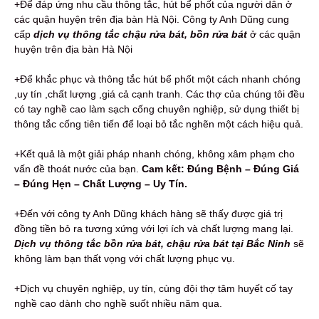
+Để đáp ứng nhu cầu thông tắc, hút bể phốt của người dân ở
các quận huyện trên địa bàn Hà Nội. Công ty Anh Dũng cung
cấp
dịch vụ thông tắc chậu rửa bát, bồn rửa bát
ở các quận
huyện trên địa bàn Hà Nội
+Để khắc phục và thông tắc hút bể phốt một cách nhanh chóng
,uy tín ,chất lượng ,giá cả cạnh tranh. Các thợ của chúng tôi đều
có tay nghề cao làm sạch cống chuyên nghiệp, sử dụng thiết bị
thông tắc cống tiên tiến để loại bỏ tắc nghẽn một cách hiệu quả.
+Kết quả là một giải pháp nhanh chóng, không xâm phạm cho
vấn đề thoát nước của bạn.
Cam kết: Đúng Bệnh – Đúng Giá
– Đúng Hẹn – Chất Lượng – Uy Tín.
+Đến với công ty Anh Dũng khách hàng sẽ thấy được giá trị
đồng tiền bỏ ra tương xứng với lợi ích và chất lượng mang lại.
Dịch vụ thông tắc bồn rửa bát, chậu rửa bát tại Bắc Ninh
sẽ
không làm bạn thất vọng với chất lượng phục vụ.
+Dịch vụ chuyên nghiệp, uy tín, cùng đội thợ tâm huyết cố tay
nghề cao dành cho nghề suốt nhiều năm qua.