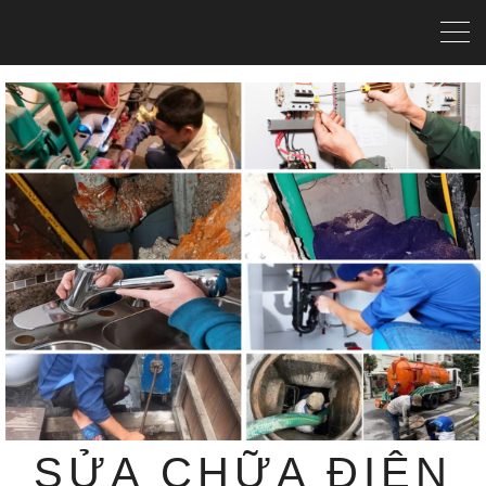
SỬA CHỮA ĐIỆN