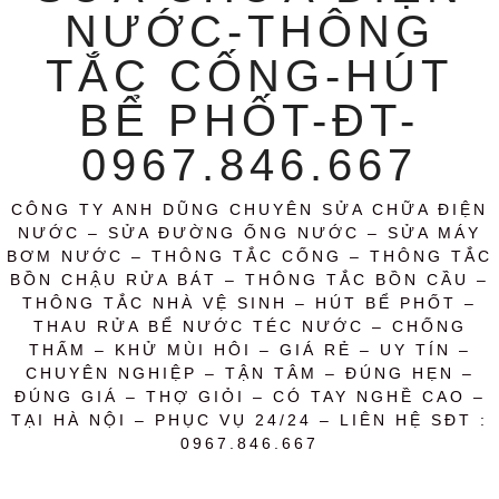
NƯỚC-THÔNG
TẮC CỐNG-HÚT
BỂ PHỐT-ĐT-
0967.846.667
CÔNG TY ANH DŨNG CHUYÊN SỬA CHỮA ĐIỆN
NƯỚC – SỬA ĐƯỜNG ỐNG NƯỚC – SỬA MÁY
BƠM NƯỚC – THÔNG TẮC CỐNG – THÔNG TẮC
BỒN CHẬU RỬA BÁT – THÔNG TẮC BỒN CẦU –
THÔNG TẮC NHÀ VỆ SINH – HÚT BỂ PHỐT –
THAU RỬA BỂ NƯỚC TÉC NƯỚC – CHỐNG
THẤM – KHỬ MÙI HÔI – GIÁ RẺ – UY TÍN –
CHUYÊN NGHIỆP – TẬN TÂM – ĐÚNG HẸN –
ĐÚNG GIÁ – THỢ GIỎI – CÓ TAY NGHỀ CAO –
TẠI HÀ NỘI – PHỤC VỤ 24/24 – LIÊN HỆ SĐT :
0967.846.667