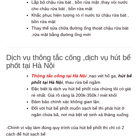
Lắp bộ chậu rửa bát , bồn rửa mặt ,thay vòi nước
cho chậu rửa bát , bồn rửa mặt
Khắc phục hiện tượng rò rỉ nước từ chậu rửa bát ,
bồn rửa mặt
Thay thế sửa chữa đường ống thoát chậu rửa bát
,rửa mặt bằng đường ống mới
Dịch vụ thông tắc cống ,dịch vụ hút bể
phốt tại Hà Nội
Thông tắc cống tại Hà Nội
,nạo vét hố ga,
hút bể
phốt tại Hà Nội
, thau rửa bể ngầm
Đặc biệt là dịch vụ hút bể phốt của chúng tôi có giá
rẻ nhất. Giá rõ ràng là 200k-350k / mét khối
Đảm bảo chính xác không gian lận. .
Đối với hút bể phốt muốn sạch bể thì phải hút ở
ngăn chứa bã, nơi mà bệt vệ sinh xả thảng xuống
-Chính vì vậy làm đúng quy trình của hút bể phốt thì chỉ có 2
cách để hút sạch bể