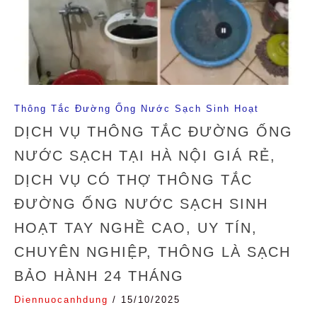
Thông Tắc Đường Ống Nước Sạch Sinh Hoạt
DỊCH VỤ THÔNG TẮC ĐƯỜNG ỐNG
NƯỚC SẠCH TẠI HÀ NỘI GIÁ RẺ,
DỊCH VỤ CÓ THỢ THÔNG TẮC
ĐƯỜNG ỐNG NƯỚC SẠCH SINH
HOẠT TAY NGHỀ CAO, UY TÍN,
CHUYÊN NGHIỆP, THÔNG LÀ SẠCH
BẢO HÀNH 24 THÁNG
Diennuocanhdung
/
15/10/2025