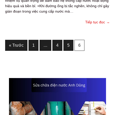
nhiệm vụ quan trọng để đảm bảo hệ thống cấp nước hoạt động
hiệu quả và bền bỉ. +Khi đường ống bị tắc nghẽn, không chỉ gây
gián đoạn trong việc cung cấp nước mà…
Tiếp tục đọc
→
Phân
« Trước
1
…
4
5
6
trang
bài
viết