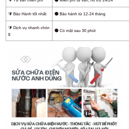
🔰️ Tư vấn miễn phí
🟢
Miễn phí tư vấn, hỗ trợ 24/24
🔰️ Bảo Hành tốt nhất
🟢
Bảo hành từ 12-24 tháng
🔰️ Dịch vụ nhanh chón
🟢
Có mặt sau 30 phút
g