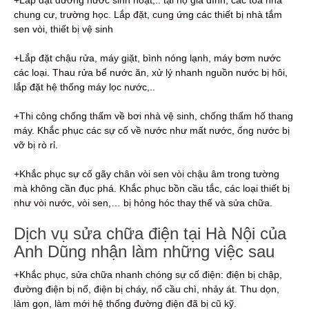
+Lắp đặt đường nước sinh hoạt,.. tại hộ gia đình, các tòa nhà
chung cư, trường học. Lắp đặt, cung ứng các thiết bị nhà tắm
sen vòi, thiết bị vệ sinh
+Lắp đặt chậu rửa, máy giặt, bình nóng lạnh, máy bơm nước
các loại. Thau rửa bể nước ăn, xử lý nhanh nguồn nước bị hôi,
lắp đặt hệ thống máy lọc nước,..
+Thi công chống thấm về bơi nhà vệ sinh, chống thấm hố thang
máy. Khắc phục các sự cố về nước như mất nước, ống nước bị
vỡ bị rò rỉ.
+Khắc phục sự cố gãy chân vòi sen vòi chậu âm trong tường
mà không cần đục phá. Khắc phục bồn cầu tắc, các loại thiết bị
như vòi nước, vòi sen,… bị hỏng hóc thay thế và sửa chữa.
Dịch vụ sửa chữa điện tại Hà Nội của
Anh Dũng nhận làm những việc sau
+Khắc phục, sửa chữa nhanh chóng sự cố điện: điện bị chập,
đường điện bị nổ, điện bị cháy, nổ cầu chì, nhảy át. Thu dọn,
làm gọn, làm mới hệ thống đường điện đã bị cũ kỹ.