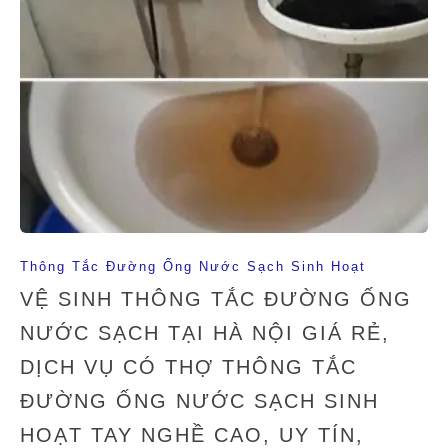
Thông Tắc Đường Ống Nước Sạch Sinh Hoạt
VỆ SINH THÔNG TẮC ĐƯỜNG ỐNG
NƯỚC SẠCH TẠI HÀ NỘI GIÁ RẺ,
DỊCH VỤ CÓ THỢ THÔNG TẮC
ĐƯỜNG ỐNG NƯỚC SẠCH SINH
HOẠT TAY NGHỀ CAO, UY TÍN,