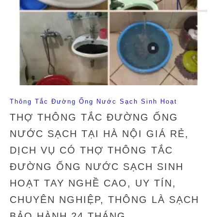
Thông Tắc Đường Ống Nước Sạch Sinh Hoạt
THỢ THÔNG TẮC ĐƯỜNG ỐNG
NƯỚC SẠCH TẠI HÀ NỘI GIÁ RẺ,
DỊCH VỤ CÓ THỢ THÔNG TẮC
ĐƯỜNG ỐNG NƯỚC SẠCH SINH
HOẠT TAY NGHỀ CAO, UY TÍN,
CHUYÊN NGHIỆP, THÔNG LÀ SẠCH
BẢO HÀNH 24 THÁNG