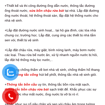
+Thiết kế và thi công đường ống dẫn nước, thông tắc đường
ống thoát nước,
sửa bồn chậu rửa bát
tại nhà. Lắp đặt đường
ống nước thoát, hệ thống thoát sàn, lắp đặt hệ thống nước cho
nhà vệ sinh.
+Lắp đặt đường nước sinh hoạt,.. tại hộ gia đình, các tòa nhà
chung cư, trường học. Lắp đặt, cung ứng các thiết bị nhà tắm
sen vòi, thiết bị vệ sinh
+Lắp đặt chậu rửa, máy giặt, bình nóng lạnh, máy bơm nước
các loại. Thau rửa bể nước ăn, xử lý nhanh nguồn nước bị hôi,
lắp đặt hệ thống máy lọc nước,..
+Thi công chống thấm về bơi nhà vệ sinh, chống thấm hố thang
máy.
Thông tắc cống
hút bể phốt, thông tắc nhà vệ sinh giỏi.
+
Thông tắc bồn cầu
uy tín, thông tắc bồn rửa mặt sạch,
thông tắc bồn chậu rửa bát
sạch triệt để. Khắc phục các sự
cố về nước như mất nước, ống nước bị vỡ bị rò rỉ.
+Khắc phục sự cố gãy chân vòi sen vòi chậu âm trong tường