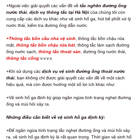
+Ngoài việc giải quyết các vấn đề về
tắc nghẽn đường ống
nước thải
,
dịch vụ thông tắc tại Hà Nội
của chúng tôi còn
cung cấp các dịch vụ khác như vệ sinh hố ga, hút bể phốt xử lý
nước thải, kiểm tra đường ống dẫn nước.
+Thông tắc bồn cầu nhà vệ sinh
, thông tắc bồn chậu rửa
mặt,
thông tắc bồn chậu rửa bát
, thông tắc làm sạch đường
ống nước sạch,
thông tắc thoát sàn
, đường ống nước thải,
thông tắc cống
v.v.v.v.
+Khi sử dụng các
dịch vụ vệ sinh đường ống thoát nước
thải
, bạn không chỉ được giải quyết các vấn đề về một cách
hiệu quả, mà còn được hưởng một số lợi ích khác như:
+Vệ sinh hố ga định kỳ giúp ngăn ngừa tình trạng nghẹt đường
ống và mùi hôi xảy ra.
Những điều cần biết về vệ sinh hố ga định kỳ:
+Để ngăn ngừa tình trạng tắc nghẹt đường ống và mùi hôi xảy
ra, vệ sinh hố ga định kỳ là rất quan trọng. Thời gian vệ sinh hố