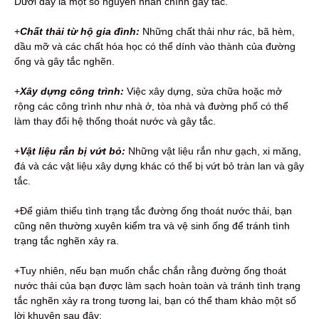
Dưới đây là một số nguyên nhân chính gây tắc.
+
Chất thải từ hộ gia đình:
Những chất thải như rác, bã hèm,
dầu mỡ và các chất hóa học có thể dính vào thành của đường
ống và gây tắc nghẽn.
+
Xây dựng công trình:
Việc xây dựng, sửa chữa hoặc mở
rộng các công trình như nhà ở, tòa nhà và đường phố có thể
làm thay đổi hệ thống thoát nước và gây tắc.
+
Vật liệu rắn bị vứt bỏ:
Những vật liệu rắn như gạch, xi măng,
đá và các vật liệu xây dựng khác có thể bị vứt bỏ tràn lan và gây
tắc.
+Để giảm thiểu tình trạng tắc đường ống thoát nước thải,
bạn
cũng nên thường xuyên kiểm tra và vệ sinh ống để tránh tình
trạng tắc nghẽn xảy ra.
+Tuy nhiên, nếu bạn muốn chắc chắn rằng đường ống thoát
nước thải của bạn được làm sạch hoàn toàn và tránh tình trạng
tắc nghẽn xảy ra trong tương lai, bạn có thể tham khảo một số
lời khuyên sau đây: