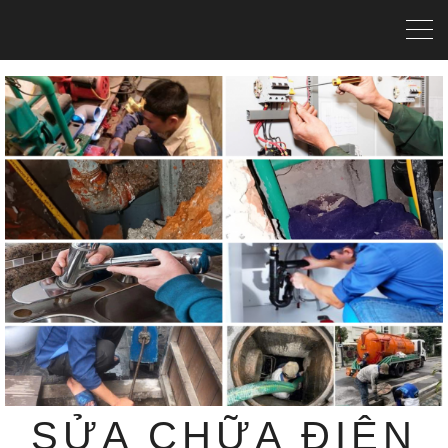
SỬA CHỮA ĐIỆN