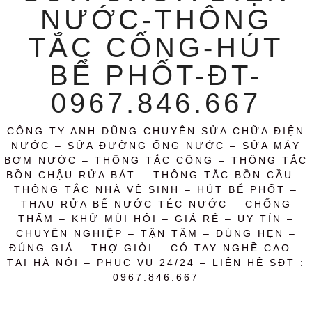
NƯỚC-THÔNG
TẮC CỐNG-HÚT
BỂ PHỐT-ĐT-
0967.846.667
CÔNG TY ANH DŨNG CHUYÊN SỬA CHỮA ĐIỆN
NƯỚC – SỬA ĐƯỜNG ỐNG NƯỚC – SỬA MÁY
BƠM NƯỚC – THÔNG TẮC CỐNG – THÔNG TẮC
BỒN CHẬU RỬA BÁT – THÔNG TẮC BỒN CẦU –
THÔNG TẮC NHÀ VỆ SINH – HÚT BỂ PHỐT –
THAU RỬA BỂ NƯỚC TÉC NƯỚC – CHỐNG
THẤM – KHỬ MÙI HÔI – GIÁ RẺ – UY TÍN –
CHUYÊN NGHIỆP – TẬN TÂM – ĐÚNG HẸN –
ĐÚNG GIÁ – THỢ GIỎI – CÓ TAY NGHỀ CAO –
TẠI HÀ NỘI – PHỤC VỤ 24/24 – LIÊN HỆ SĐT :
0967.846.667