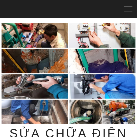
SỬA CHỮA ĐIỆN