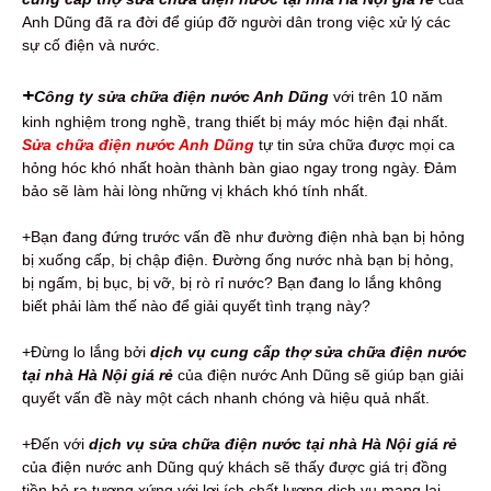
Anh Dũng đã ra đời để giúp đỡ người dân trong việc xử lý các
sự cố điện và nước.
+
Công ty sửa chữa điện nước Anh Dũng
với trên 10 năm
kinh nghiệm trong nghề, trang thiết bị máy móc hiện đại nhất.
Sửa chữa điện nước
Anh Dũng
tự tin sửa chữa được mọi ca
hỏng hóc khó nhất hoàn thành bàn giao ngay trong ngày. Đảm
bảo sẽ làm hài lòng những vị khách khó tính nhất.
+Bạn đang đứng trước vấn đề như đường điện nhà bạn bị hỏng
bị xuống cấp, bị chập điện. Đường ống nước nhà bạn bị hỏng,
bị ngấm, bị bục, bị vỡ, bị rò rỉ nước? Bạn đang lo lắng không
biết phải làm thế nào để giải quyết tình trạng này?
+Đừng lo lắng bởi
dịch vụ cung cấp thợ sửa chữa điện nước
tại nhà Hà Nội giá rẻ
của điện nước Anh Dũng sẽ giúp bạn giải
quyết vấn đề này một cách nhanh chóng và hiệu quả nhất.
+Đến với
dịch vụ sửa chữa điện nước tại nhà Hà Nội giá rẻ
của điện nước anh Dũng quý khách sẽ thấy được giá trị đồng
tiền bỏ ra tương xứng với lợi ích chất lượng dịch vụ mang lại.