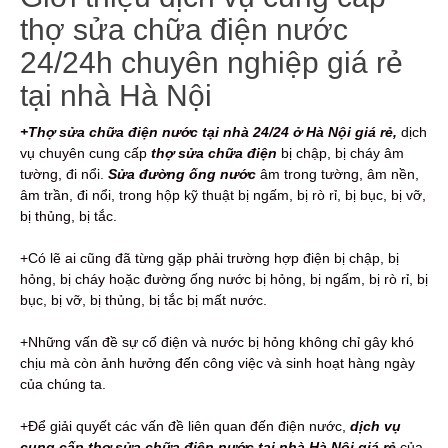
thợ sửa chữa điện nước
24/24h chuyên nghiệp giá rẻ
tại nhà Hà Nội
+Thợ sửa chữa điện nước tại nhà 24/24 ở Hà Nội giá rẻ,
dịch
vụ
chuyên cung cấp
thợ sửa chữa điện
bị chập, bị cháy âm
tường, đi nổi.
Sửa đường ống nước
âm trong tường, âm nền,
âm trần, đi nổi, trong hộp kỹ thuật bị ngấm, bị rò rỉ, bị bục, bị vỡ,
bị thủng, bị tắc.
+Có lẽ ai cũng đã từng gặp phải trường hợp điện bị chập, bị
hỏng, bị cháy hoặc đường ống nước bị hỏng, bị ngấm, bị rò rỉ, bị
bục, bị vỡ, bị thủng, bị tắc bị mất nước.
+Những vấn đề sự cố điện và nước bị hỏng không chỉ gây khó
chịu mà còn ảnh hưởng đến công việc và sinh hoạt hàng ngày
của chúng ta.
+Để giải quyết các vấn đề liên quan đến điện nước,
dịch vụ
cung cấp thợ sửa chữa điện nước tại nhà Hà Nội giá rẻ
của