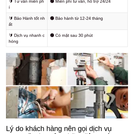
🔰️ Tư vấn miễn ph
🟢
Miễn phí tư vấn, hỗ trợ 24/24
í
🔰️ Bảo Hành tốt nh
🟢
Bảo hành từ 12-24 tháng
ất
🔰️ Dịch vụ nhanh c
🟢
Có mặt sau 30 phút
hóng
Lý do khách hàng nên gọi dịch vụ