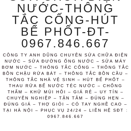
NƯỚC-THÔNG
TẮC CỐNG-HÚT
BỂ PHỐT-ĐT-
0967.846.667
CÔNG TY ANH DŨNG CHUYÊN SỬA CHỮA ĐIỆN
NƯỚC – SỬA ĐƯỜNG ỐNG NƯỚC – SỬA MÁY
BƠM NƯỚC – THÔNG TẮC CỐNG – THÔNG TẮC
BỒN CHẬU RỬA BÁT – THÔNG TẮC BỒN CẦU –
THÔNG TẮC NHÀ VỆ SINH – HÚT BỂ PHỐT –
THAU RỬA BỂ NƯỚC TÉC NƯỚC – CHỐNG
THẤM – KHỬ MÙI HÔI – GIÁ RẺ – UY TÍN –
CHUYÊN NGHIỆP – TẬN TÂM – ĐÚNG HẸN –
ĐÚNG GIÁ – THỢ GIỎI – CÓ TAY NGHỀ CAO –
TẠI HÀ NỘI – PHỤC VỤ 24/24 – LIÊN HỆ SĐT :
0967.846.667