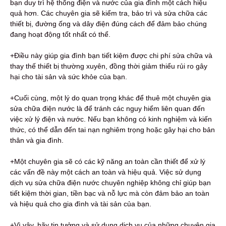
bạn duy trì hệ thống điện và nước của gia đình một cách hiệu
quả hơn. Các chuyên gia sẽ kiểm tra, bảo trì và sửa chữa các
thiết bị, đường ống và dây điện đúng cách để đảm bảo chúng
đang hoạt động tốt nhất có thể.
+Điều này giúp gia đình bạn tiết kiệm được chi phí sửa chữa và
thay thế thiết bị thường xuyên, đồng thời giảm thiểu rủi ro gây
hại cho tài sản và sức khỏe của bạn.
+Cuối cùng, một lý do quan trọng khác để thuê một chuyên gia
sửa chữa điện nước là để tránh các nguy hiểm liên quan đến
việc xử lý điện và nước. Nếu bạn không có kinh nghiệm và kiến
thức, có thể dẫn đến tai nạn nghiêm trọng hoặc gây hại cho bản
thân và gia đình.
+Một chuyên gia sẽ có các kỹ năng an toàn cần thiết để xử lý
các vấn đề này một cách an toàn và hiệu quả. Việc sử dụng
dịch vụ sửa chữa điện nước chuyên nghiệp không chỉ giúp bạn
tiết kiệm thời gian, tiền bạc và nỗ lực mà còn đảm bảo an toàn
và hiệu quả cho gia đình và tài sản của bạn.
+Vì vậy, hãy tin tưởng và sử dụng dịch vụ của những chuyên gia