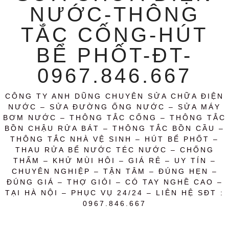
NƯỚC-THÔNG
TẮC CỐNG-HÚT
BỂ PHỐT-ĐT-
0967.846.667
CÔNG TY ANH DŨNG CHUYÊN SỬA CHỮA ĐIỆN
NƯỚC – SỬA ĐƯỜNG ỐNG NƯỚC – SỬA MÁY
BƠM NƯỚC – THÔNG TẮC CỐNG – THÔNG TẮC
BỒN CHẬU RỬA BÁT – THÔNG TẮC BỒN CẦU –
THÔNG TẮC NHÀ VỆ SINH – HÚT BỂ PHỐT –
THAU RỬA BỂ NƯỚC TÉC NƯỚC – CHỐNG
THẤM – KHỬ MÙI HÔI – GIÁ RẺ – UY TÍN –
CHUYÊN NGHIỆP – TẬN TÂM – ĐÚNG HẸN –
ĐÚNG GIÁ – THỢ GIỎI – CÓ TAY NGHỀ CAO –
TẠI HÀ NỘI – PHỤC VỤ 24/24 – LIÊN HỆ SĐT :
0967.846.667