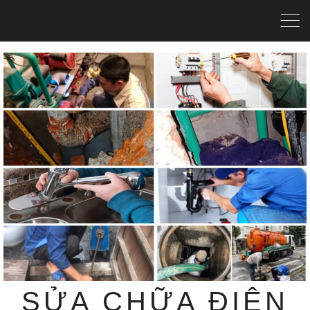
SỬA CHỮA ĐIỆN