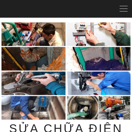
SỬA CHỮA ĐIỆN