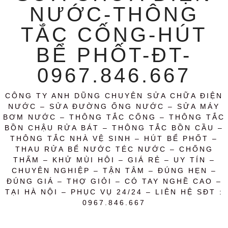
NƯỚC-THÔNG
TẮC CỐNG-HÚT
BỂ PHỐT-ĐT-
0967.846.667
CÔNG TY ANH DŨNG CHUYÊN SỬA CHỮA ĐIỆN
NƯỚC – SỬA ĐƯỜNG ỐNG NƯỚC – SỬA MÁY
BƠM NƯỚC – THÔNG TẮC CỐNG – THÔNG TẮC
BỒN CHẬU RỬA BÁT – THÔNG TẮC BỒN CẦU –
THÔNG TẮC NHÀ VỆ SINH – HÚT BỂ PHỐT –
THAU RỬA BỂ NƯỚC TÉC NƯỚC – CHỐNG
THẤM – KHỬ MÙI HÔI – GIÁ RẺ – UY TÍN –
CHUYÊN NGHIỆP – TẬN TÂM – ĐÚNG HẸN –
ĐÚNG GIÁ – THỢ GIỎI – CÓ TAY NGHỀ CAO –
TẠI HÀ NỘI – PHỤC VỤ 24/24 – LIÊN HỆ SĐT :
0967.846.667