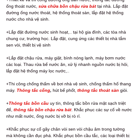
ống thoát nước,
sửa chữa bồn chậu rửa bát
tại nhà. Lắp đặt
đường ống nước thoát, hệ thống thoát sàn, lắp đặt hệ thống
nước cho nhà vệ sinh.
+Lắp đặt đường nước sinh hoạt,.. tại hộ gia đình, các tòa nhà
chung cư, trường học. Lắp đặt, cung ứng các thiết bị nhà tắm
sen vòi, thiết bị vệ sinh
+Lắp đặt chậu rửa, máy giặt, bình nóng lạnh, máy bơm nước
các loại. Thau rửa bể nước ăn, xử lý nhanh nguồn nước bị hôi,
lắp đặt hệ thống máy lọc nước,..
+Thi công chống thấm về bơi nhà vệ sinh, chống thấm hố thang
máy.
Thông tắc cống
,
hút bể phốt,
thông tắc thoát sàn
giỏi.
+
Thông tắc bồn cầu
uy tín, thông tắc bồn rửa mặt sạch triệt
để,
thông tắc bồn chậu rửa bát
. Khắc phục các sự cố về nước
như mất nước, ống nước bị vỡ bị rò rỉ.
+Khắc phục sự cố gãy chân vòi sen vòi chậu âm trong tường
mà không cần đục phá. Khắc phục bồn cầu tắc, các loại thiết bị