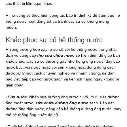
các thiết bị liên quan khác.
+Thợ cũng sẽ thực hiện công tác bảo trì định kỳ để đảm bảo hệ
thống nước hoạt động tốt và tránh các sự cố không mong
muốn.
Khắc phục sự cố hệ thống nước
+Trong trường hợp xảy ra sự cố với hệ thống nước trong nhà,
dịch vụ cung cấp
thợ sửa chữa nước
sẽ hiện diện để giúp bạn
khắc phục. Các sự cố thường gặp như hỏng ống nước, dây cấp
nước bục, vòi nước hoặc vòi sen không hoạt động đúng cách
được xử lý một cách chuyên nghiệp và nhanh chóng, để đảm
bảo việc tiếp cận với nước sạch và tiện ích hàng ngày không bị
gián đoạn.
+
Sửa nước
. Nhận sửa đường ống nước bị vỡ, rò rỉ, sửa đường
ống thoát nước,
sửa chữa đường ống nước
sạch. Lắp đặt
đường ống dẫn nước, nâng cấp hệ thống đường ống nước, thay
thế hệ thống ống nước đã cũ.
+Thiết kế và thi công đường ống dẫn nước, thông tắc đường