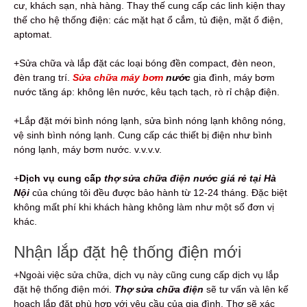
cư, khách sạn, nhà hàng. Thay thế cung cấp các linh kiện thay
thế cho hệ thống điện: các mặt hạt ổ cắm, tủ điện, mặt ổ điện,
aptomat.
+Sửa chữa và lắp đặt các loại bóng đền compact, đèn neon,
đèn trang trí.
Sửa chữa máy bơm
nước
gia đình, máy bơm
nước tăng áp: không lên nước, kêu tạch tạch, rò rỉ chập điện.
+Lắp đặt mới bình nóng lạnh, sửa bình nóng lạnh không nóng,
vệ sinh bình nóng lạnh. Cung cấp các thiết bị điện như bình
nóng lạnh, máy bơm nước. v.v.v.v.
+
Dịch vụ cung cấp
thợ
sửa chữa điện nước
giá rẻ tại Hà
Nội
của chúng tôi đều được bảo hành từ 12-24 tháng. Đặc biệt
không mất phí khi khách hàng không làm như một số đơn vị
khác.
Nhận lắp đặt hệ thống điện mới
+Ngoài việc sửa chữa, dịch vụ này cũng cung cấp dịch vụ lắp
đặt hệ thống điện mới.
Thợ sửa chữa điện
sẽ tư vấn và lên kế
hoạch lắp đặt phù hợp với yêu cầu của gia đình. Thợ sẽ xác