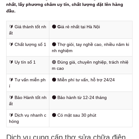
nhất, lấy phương châm uy tín, chất lượng đặt lên hàng
đầu.
🔰️ Giá thành tốt nh
🟢 G
iá rẻ nhất tại Hà Nội
ất
🔰️ Chất lượng số 1
🟢
Thợ giỏi, tay nghề cao, nhiều năm ki
nh nghiệm
🔰️ Uy tín số 1
🟢 Đúng giá, chuyên nghiệp, trách nhiệ
m cao
🔰️ Tư vấn miễn ph
🟢
Miễn phí tư vấn, hỗ trợ 24/24
í
🔰️ Bảo Hành tốt nh
🟢
Bảo hành từ 12-24 tháng
ất
🔰️ Dịch vụ nhanh c
🟢
Có mặt sau 30 phút
hóng
Dịch vụ cung cấp thợ sửa chữa điện