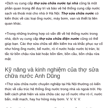
+Dịch vụ cung cấp
thợ sửa chữa nước tại nhà
cũng là một
phần quan trọng để duy trì và bảo vệ hệ thống cung cấp nước
sạch và thoải mái cho nhà ở Hà Nội.
Thợ sửa chữa nước
có
kiến thức về các loại ống nước, máy bơm, van và thiết bị liên
quan khác.
+Trong những trường hợp có vấn đề về hệ thống nước trong
nhà, dịch vụ cung cấp
thợ sửa chữa điện nước
cũng có thể
giúp bạn. Các thợ sửa chữa sẽ đến kiểm tra và khắc phục sự cố
như hỏng ống nước, bể nước, rò rỉ nước hoặc nước bị tràn, bị
tắc từ bồn chậu rửa bát hoặc bồn tắm, bồn cầu, bồn chậu rửa
mặt.
Kỹ năng và kinh nghiệm của thợ sửa
chữa nước Anh Dũng
+Thợ sửa chữa nước chuyên nghiệp tại Hà Nội thường có kiến
thức về cấu trúc hệ thống ống nước trong nhà và ngoài trời. Họ
biết cách phát hiện và sửa chữa các sự cố nước như rò rỉ, nước
bẩn, mất mạch, hay hư hỏng máy bơm. V. V. V. V.