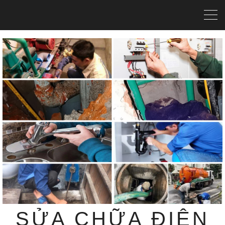
SỬA CHỮA ĐIỆN