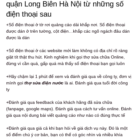
quận Long Biên Hà Nội từ những số
điện thoại sau
+Số điện thoại ở tờ rơi quảng cáo dải khắp nơi. Số điện thoại
được dán ở trên tường, cột điện…khắp các ngõ ngách đâu dán
được là dán
+Số điện thoại ở các website mới làm không có địa chỉ rõ ràng
giật tít thật thu hút. Kinh nghiệm khi gọi thợ sửa chữa Online,
đừng vì cần quá, gấp quá mà thấy số điện thoại bạn gọi luôn
+Hãy chậm lại 1 phút để xem và đánh giá qua về công ty, đơn vị
mình gọi
thợ sửa điện nước
là ai. Đánh giá qua tuổi đời công
ty
+Đánh giá qua feedback của khách hãng đã sửa chữa
(fanpage, google maps). Đánh giá qua cách tư vấn online. Đánh
giá qua nội dung bài viết quảng cáo như nào có đúng thực tế
+Đánh giá qua giá cả khi bạn hỏi về giá dịch vụ này. Đó là một
số điểm chú ý cơ bản, bạn có thể có góc nhìn và nhiều khía