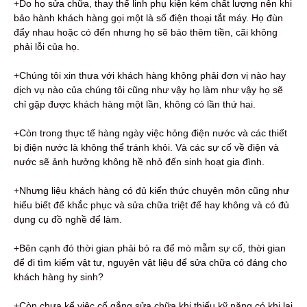
+Do họ sửa chữa, thay thế linh phụ kiện kém chất lượng nên khi
bảo hành khách hàng gọi một là số điện thoại tắt máy. Họ đùn
đẩy nhau hoặc có đến nhưng họ sẽ báo thêm tiền, cãi không
phải lỗi của họ.
+Chúng tôi xin thưa với khách hàng không phải đơn vị nào hay
dịch vụ nào của chúng tôi cũng như vậy họ làm như vậy họ sẽ
chỉ gặp được khách hàng một lần, không có lần thứ hai.
+Còn trong thực tế hàng ngày việc hỏng điện nước và các thiết
bị điện nước là không thể tránh khỏi. Và các sự cố về điện và
nước sẽ ảnh hưởng không hề nhỏ đến sinh hoạt gia đình.
+Nhưng liệu khách hàng có đủ kiến thức chuyên môn cũng như
hiểu biết để khắc phục và sửa chữa triệt để hay không và có đủ
dụng cụ đồ nghề để làm.
+Bên cạnh đó thời gian phải bỏ ra để mò mẫm sự cố, thời gian
để đi tìm kiếm vật tư, nguyên vật liệu để sửa chữa có đáng cho
khách hàng hy sinh?
+Còn chưa kể việc cố gắng sửa chữa khi thiếu kỹ năng có khi lại