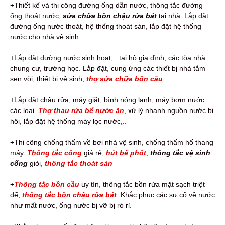
+Thiết kế và thi công đường ống dẫn nước, thông tắc đường
ống thoát nước,
sửa chữa bồn chậu rửa bát
tại nhà. Lắp đặt
đường ống nước thoát, hệ thống thoát sàn, lắp đặt hệ thống
nước cho nhà vệ sinh.
+Lắp đặt đường nước sinh hoạt,.. tại hộ gia đình, các tòa nhà
chung cư, trường học. Lắp đặt, cung ứng các thiết bị nhà tắm
sen vòi, thiết bị vệ sinh,
thợ sửa chữa bồn cầu
.
+Lắp đặt chậu rửa, máy giặt, bình nóng lạnh, máy bơm nước
các loại.
Thợ thau rửa bể nước ăn
, xử lý nhanh nguồn nước bị
hôi, lắp đặt hệ thống máy lọc nước,..
+Thi công chống thấm về bơi nhà vệ sinh, chống thấm hố thang
máy.
Thông tắc cống
giá rẻ,
hút bể phốt
,
thông tắc vệ sinh
cống
giỏi,
thông tắc thoát sàn
+
Thông tắc bồn cầu
uy tín, thông tắc bồn rửa mặt sạch triệt
để,
thông tắc bồn chậu rửa bát
. Khắc phục các sự cố về nước
như mất nước, ống nước bị vỡ bị rò rỉ.