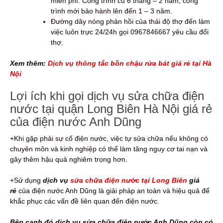
miễn phí: Công trình cũ 6 tháng – 2 năm, công
trình mới bảo hành lên đến 1 – 3 năm.
Đường dây nóng phản hồi của thái độ thợ đến làm
việc luôn trực 24/24h gọi 0967846667 yêu cầu đổi
thợ.
Xem thêm:
Dịch vụ thông tắc bồn chậu rửa bát giá rẻ tại Hà
Nội
Lợi ích khi gọi dịch vụ sửa chữa điện
nước tại quận Long Biên Hà Nội giá rẻ
của điện nước Anh Dũng
+Khi gặp phải sự cố điện nước, việc tự sửa chữa nếu không có
chuyên môn và kinh nghiệp có thể làm tăng nguy cơ tai nạn và
gây thêm hậu quả nghiêm trọng hơn.
+Sử dụng
dịch vụ
sửa chữa điện nước tại Long Biên
giá
rẻ
của điện nước Anh Dũng là giải pháp an toàn và hiệu quả để
khắc phục các vấn đề liên quan đến điện nước.
Bên cạnh đó dịch vụ sửa chữa điện nước Anh Dũng còn có