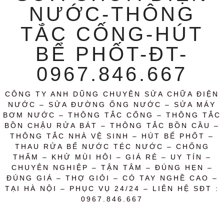
NƯỚC-THÔNG
TẮC CỐNG-HÚT
BỂ PHỐT-ĐT-
0967.846.667
CÔNG TY ANH DŨNG CHUYÊN SỬA CHỮA ĐIỆN
NƯỚC – SỬA ĐƯỜNG ỐNG NƯỚC – SỬA MÁY
BƠM NƯỚC – THÔNG TẮC CỐNG – THÔNG TẮC
BỒN CHẬU RỬA BÁT – THÔNG TẮC BỒN CẦU –
THÔNG TẮC NHÀ VỆ SINH – HÚT BỂ PHỐT –
THAU RỬA BỂ NƯỚC TÉC NƯỚC – CHỐNG
THẤM – KHỬ MÙI HÔI – GIÁ RẺ – UY TÍN –
CHUYÊN NGHIỆP – TẬN TÂM – ĐÚNG HẸN –
ĐÚNG GIÁ – THỢ GIỎI – CÓ TAY NGHỀ CAO –
TẠI HÀ NỘI – PHỤC VỤ 24/24 – LIÊN HỆ SĐT :
0967.846.667