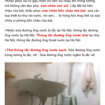
+Khắc phục sự cố gãy chân vòi sen vòi chậu âm trong tường
mà không cần đục phá,
sửa chữa sen vòi
. Lắp đặt bộ bồn
chậu rửa bát, khắc phục
sửa chữa bồn chậu rửa bát
, sửa các
loại thiết bị như vòi nước, vòi sen,… bị hỏng hóc thay thế và sửa
chữa xi phông bồn chậu rửa bát..
+Nhận sửa đường ống nước bị tắc tại Hà Nội, thông tắc đường
ống nước tại Hà Nội.
Thông tắc đường ống nước thải
tại nhà
Hà Nội, thông tắc đường ống thoát nước tại Hà Nội
+
Thợ thông tắc đường ống nước sạch
. Sửa đường ống nước
trong tường bị tắc, vỡ . Sửa đường ống nước ngầm bị tắc vỡ.