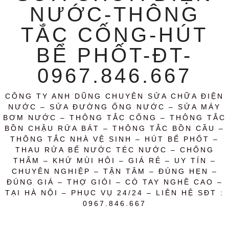
NƯỚC-THÔNG
TẮC CỐNG-HÚT
BỂ PHỐT-ĐT-
0967.846.667
CÔNG TY ANH DŨNG CHUYÊN SỬA CHỮA ĐIỆN
NƯỚC – SỬA ĐƯỜNG ỐNG NƯỚC – SỬA MÁY
BƠM NƯỚC – THÔNG TẮC CỐNG – THÔNG TẮC
BỒN CHẬU RỬA BÁT – THÔNG TẮC BỒN CẦU –
THÔNG TẮC NHÀ VỆ SINH – HÚT BỂ PHỐT –
THAU RỬA BỂ NƯỚC TÉC NƯỚC – CHỐNG
THẤM – KHỬ MÙI HÔI – GIÁ RẺ – UY TÍN –
CHUYÊN NGHIỆP – TẬN TÂM – ĐÚNG HẸN –
ĐÚNG GIÁ – THỢ GIỎI – CÓ TAY NGHỀ CAO –
TẠI HÀ NỘI – PHỤC VỤ 24/24 – LIÊN HỆ SĐT :
0967.846.667