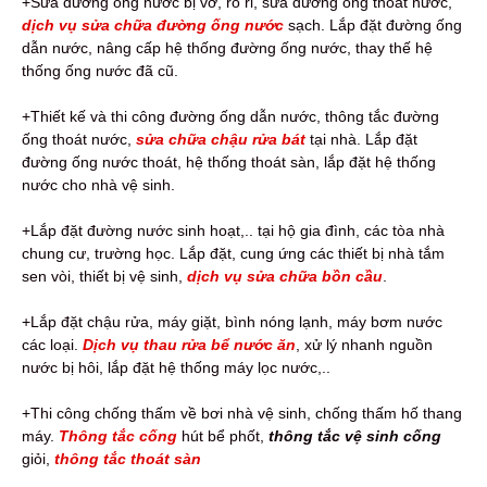
+Sửa đường ống nước bị vỡ, rò rỉ, sửa đường ống thoát nước,
dịch vụ sửa chữa đường ống nước
sạch. Lắp đặt đường ống
dẫn nước, nâng cấp hệ thống đường ống nước, thay thế hệ
thống ống nước đã cũ.
+Thiết kế và thi công đường ống dẫn nước, thông tắc đường
ống thoát nước,
sửa chữa chậu rửa bát
tại nhà. Lắp đặt
đường ống nước thoát, hệ thống thoát sàn, lắp đặt hệ thống
nước cho nhà vệ sinh.
+Lắp đặt đường nước sinh hoạt,.. tại hộ gia đình, các tòa nhà
chung cư, trường học. Lắp đặt, cung ứng các thiết bị nhà tắm
sen vòi, thiết bị vệ sinh,
dịch vụ sửa chữa bồn cầu
.
+Lắp đặt chậu rửa, máy giặt, bình nóng lạnh, máy bơm nước
các loại.
Dịch vụ thau rửa bể nước ăn
, xử lý nhanh nguồn
nước bị hôi, lắp đặt hệ thống máy lọc nước,..
+Thi công chống thấm về bơi nhà vệ sinh, chống thấm hố thang
máy.
Thông tắc cống
hút bể phốt,
thông tắc vệ sinh cống
giỏi,
thông tắc thoát sàn