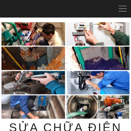
SỬA CHỮA ĐIỆN