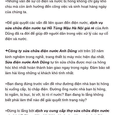
+Những vấn đề sự cố điện và nước bị hỏng không chỉ gây khó
chịu mà còn ảnh hưởng đến công việc và sinh hoạt hàng ngày
của chúng ta.
+Để giải quyết các vấn đề liên quan đến điện nước,
dịch vụ
sửa chữa điện nước tại Hồ Tùng Mậu Hà Nội giá rẻ
của Anh
Dũng đã ra đời để giúp đỡ người dân trong việc xử lý các sự cố
điện và nước.
+
Công ty sửa chữa điện nước Anh Dũng
với trên 10 năm
kinh nghiệm trong nghề, trang thiết bị máy móc hiện đại nhất.
Sửa điện nước
Anh Dũng
tự tin sửa chữa được mọi ca hỏng
hóc khó nhất hoàn thành bàn giao ngay trong ngày. Đảm bảo sẽ
làm hài lòng những vị khách khó tính nhất.
+Bạn đang đứng trước vấn đề như đường điện nhà bạn bị hỏng
bị xuống cấp, bị chập điện. Đường ống nước nhà bạn bị hỏng,
bị ngấm, bị bục, bị vỡ, bị rò rỉ nước? Bạn đang lo lắng không
biết phải làm thế nào để giải quyết tình trạng này?
+Đừng lo lắng bởi
dịch vụ cung cấp thợ sửa chữa điện nước