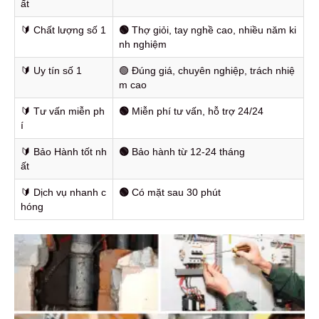
ất
🔰️ Chất lượng số 1
🟢
Thợ giỏi, tay nghề cao, nhiều năm ki
nh nghiệm
🔰️ Uy tín số 1
🟢 Đúng giá, chuyên nghiệp, trách nhiệ
m cao
🔰️ Tư vấn miễn ph
🟢
Miễn phí tư vấn, hỗ trợ 24/24
í
🔰️ Bảo Hành tốt nh
🟢
Bảo hành từ 12-24 tháng
ất
🔰️ Dịch vụ nhanh c
🟢
Có mặt sau 30 phút
hóng