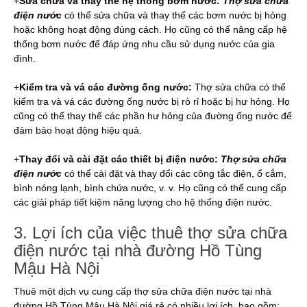
+
Sửa chữa và thay thế hệ thống bơm nước:
Thợ sửa chữa
điện nước
có thể sửa chữa và thay thế các bơm nước bị hỏng
hoặc không hoạt động đúng cách. Họ cũng có thể nâng cấp hệ
thống bơm nước để đáp ứng nhu cầu sử dụng nước của gia
đình.
+
Kiểm tra và vá các đường ống nước:
Thợ sửa chữa có thể
kiểm tra và vá các đường ống nước bị rò rỉ hoặc bị hư hỏng. Họ
cũng có thể thay thế các phần hư hỏng của đường ống nước để
đảm bảo hoạt động hiệu quả.
+
Thay đổi và cài đặt các thiết bị điện nước:
Thợ sửa chữa
điện nước
có thể cài đặt và thay đổi các công tắc điện, ổ cắm,
bình nóng lạnh, bình chứa nước, v. v. Họ cũng có thể cung cấp
các giải pháp tiết kiệm năng lượng cho hệ thống điện nước.
3. Lợi ích của việc thuê thợ sửa chữa
điện nước tại nhà đường Hồ Tùng
Mậu Hà Nội
Thuê một dịch vụ cung cấp thợ sửa chữa điện nước tại nhà
đường Hồ Tùng Mậu Hà Nội giá rẻ có nhiều lợi ích, bao gồm: