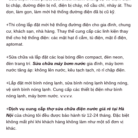
bị chập, đường điện bị nổ, điện bị cháy, nổ cầu chì, nhảy át. Thu
dọn, làm gọn, làm mới hệ thống đường điện đã bị cũ kỹ.
+Thi công lắp đặt mới hệ thống đường điện cho gia đình, chung
cư, khách sạn, nhà hàng. Thay thế cung cấp các linh kiện thay
thế cho hệ thống điện: các mặt hạt ổ cắm, tủ điện, mặt ổ điện,
aptomat.
+Sửa chữa và lắp đặt các loại bóng đền compact, đèn neon,
đèn trang trí.
Sửa chữa máy bơm nước
gia đình, máy bơm
nước tăng áp: không lên nước, kêu tạch tạch, rò rỉ chập điện.
+Lắp đặt mới bình nóng lạnh, sửa bình nóng lạnh không nóng,
vệ sinh bình nóng lạnh. Cung cấp các thiết bị điện như bình
nóng lạnh, máy bơm nước. v.v.v.v.
+
Dịch vụ cung cấp
thợ
sửa chữa điện nước
giá rẻ tại Hà
Nội
của chúng tôi đều được bảo hành từ 12-24 tháng. Đặc biệt
không mất phí khi khách hàng không làm như một số đơn vị
khác.