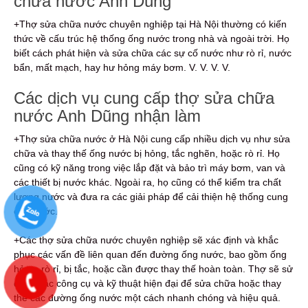
chữa nước Anh Dũng
+Thợ sửa chữa nước chuyên nghiệp tại Hà Nội thường có kiến
thức về cấu trúc hệ thống ống nước trong nhà và ngoài trời. Họ
biết cách phát hiện và sửa chữa các sự cố nước như rò rỉ, nước
bẩn, mất mạch, hay hư hỏng máy bơm. V. V. V. V.
Các dịch vụ cung cấp thợ sửa chữa
nước Anh Dũng nhận làm
+Thợ sửa chữa nước ở Hà Nội cung cấp nhiều dịch vụ như sửa
chữa và thay thế ống nước bị hỏng, tắc nghẽn, hoặc rò rỉ. Họ
cũng có kỹ năng trong việc lắp đặt và bảo trì máy bơm, van và
các thiết bị nước khác. Ngoài ra, họ cũng có thể kiểm tra chất
lượng nước và đưa ra các giải pháp để cải thiện hệ thống cung
cấp nước.
+Các thợ sửa chữa nước chuyên nghiệp sẽ xác định và khắc
phục các vấn đề liên quan đến đường ống nước, bao gồm ống
hỏng, rò rỉ, bị tắc, hoặc cần được thay thế hoàn toàn. Thợ sẽ sử
dụng các công cụ và kỹ thuật hiện đại để sửa chữa hoặc thay
thế các đường ống nước một cách nhanh chóng và hiệu quả.