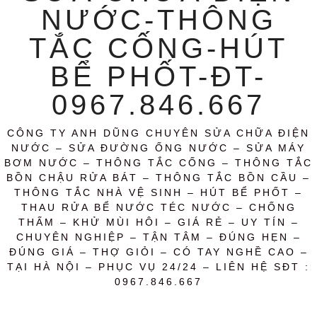
NƯỚC-THÔNG
TẮC CỐNG-HÚT
BỂ PHỐT-ĐT-
0967.846.667
CÔNG TY ANH DŨNG CHUYÊN SỬA CHỮA ĐIỆN
NƯỚC – SỬA ĐƯỜNG ỐNG NƯỚC – SỬA MÁY
BƠM NƯỚC – THÔNG TẮC CỐNG – THÔNG TẮC
BỒN CHẬU RỬA BÁT – THÔNG TẮC BỒN CẦU –
THÔNG TẮC NHÀ VỆ SINH – HÚT BỂ PHỐT –
THAU RỬA BỂ NƯỚC TÉC NƯỚC – CHỐNG
THẤM – KHỬ MÙI HÔI – GIÁ RẺ – UY TÍN –
CHUYÊN NGHIỆP – TẬN TÂM – ĐÚNG HẸN –
ĐÚNG GIÁ – THỢ GIỎI – CÓ TAY NGHỀ CAO –
TẠI HÀ NỘI – PHỤC VỤ 24/24 – LIÊN HỆ SĐT :
0967.846.667