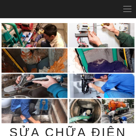
SỬA CHỮA ĐIỆN