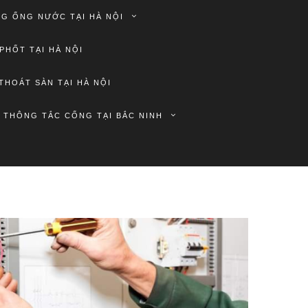
G ỐNG NƯỚC TẠI HÀ NỘI
PHỐT TẠI HÀ NỘI
THOÁT SÀN TẠI HÀ NỘI
THÔNG TẮC CỐNG TẠI BẮC NINH