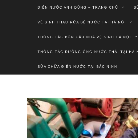
ĐIỆN NƯỚC ANH DŨNG – TRANG CHỦ
S
VỆ SINH THAU RỬA BỂ NƯỚC TẠI HÀ NỘI
THÔNG TẮC BỒN CẦU NHÀ VỆ SINH HÀ NỘI
THÔNG TẮC ĐƯỜNG ỐNG NƯỚC THẢI TẠI HÀ 
SỬA CHỮA ĐIỆN NƯỚC TẠI BẮC NINH