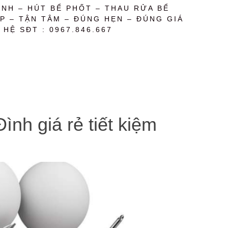
NH – HÚT BỂ PHỐT – THAU RỬA BỂ
P – TẬN TÂM – ĐÚNG HẸN – ĐÚNG GIÁ
 HỆ SĐT : 0967.846.667
nh giá rẻ tiết kiệm