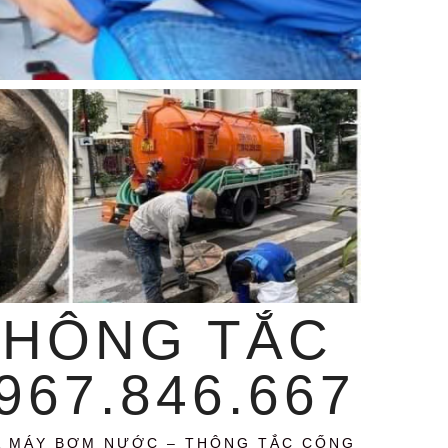
THÔNG TẮC
67.846.667
A MÁY BƠM NƯỚC – THÔNG TẮC CỐNG