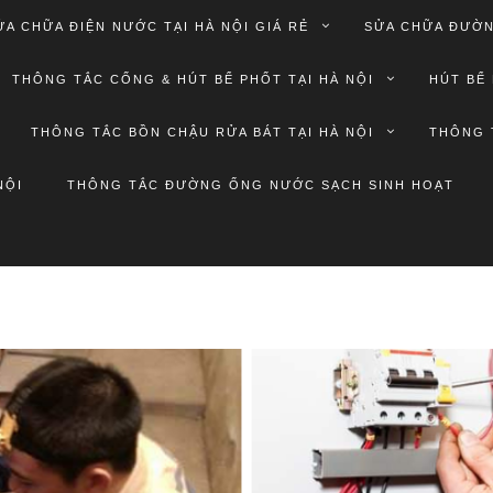
ỬA CHỮA ĐIỆN NƯỚC TẠI HÀ NỘI GIÁ RẺ
SỬA CHỮA ĐƯỜN
THÔNG TẮC CỐNG & HÚT BỂ PHỐT TẠI HÀ NỘI
HÚT BỂ 
THÔNG TẮC BỒN CHẬU RỬA BÁT TẠI HÀ NỘI
THÔNG 
NỘI
THÔNG TẮC ĐƯỜNG ỐNG NƯỚC SẠCH SINH HOẠT