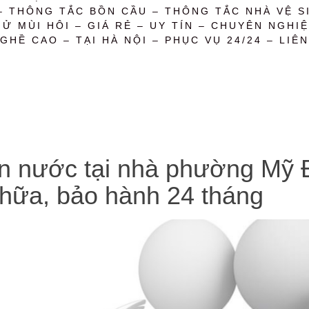
– THÔNG TẮC BỒN CẦU – THÔNG TẮC NHÀ VỆ SI
 MÙI HÔI – GIÁ RẺ – UY TÍN – CHUYÊN NGHIỆ
GHỀ CAO – TẠI HÀ NỘI – PHỤC VỤ 24/24 – LIÊN
n nước tại nhà phường Mỹ Đì
chữa, bảo hành 24 tháng