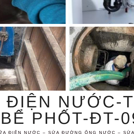
 ĐIỆN NƯỚC-
BỂ PHỐT-ĐT-09
ỮA ĐIỆN NƯỚC – SỬA ĐƯỜNG ỐNG NƯỚC – SỬ