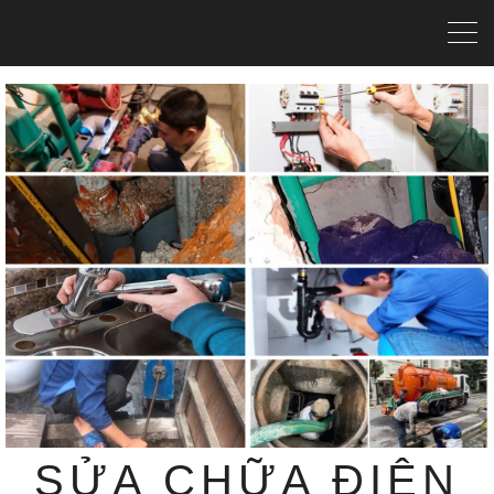
SỬA CHỮA ĐIỆN