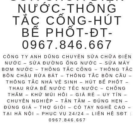
NƯỚC-THÔNG
TẮC CỐNG-HÚT
BỂ PHỐT-ĐT-
0967.846.667
CÔNG TY ANH DŨNG CHUYÊN SỬA CHỮA ĐIỆN
NƯỚC – SỬA ĐƯỜNG ỐNG NƯỚC – SỬA MÁY
BƠM NƯỚC – THÔNG TẮC CỐNG – THÔNG TẮC
BỒN CHẬU RỬA BÁT – THÔNG TẮC BỒN CẦU –
THÔNG TẮC NHÀ VỆ SINH – HÚT BỂ PHỐT –
THAU RỬA BỂ NƯỚC TÉC NƯỚC – CHỐNG
THẤM – KHỬ MÙI HÔI – GIÁ RẺ – UY TÍN –
CHUYÊN NGHIỆP – TẬN TÂM – ĐÚNG HẸN –
ĐÚNG GIÁ – THỢ GIỎI – CÓ TAY NGHỀ CAO –
TẠI HÀ NỘI – PHỤC VỤ 24/24 – LIÊN HỆ SĐT :
0967.846.667