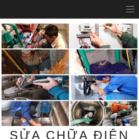
SỬA CHỮA ĐIỆN