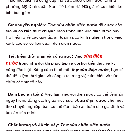
Thuê một dịch vụ cung cấp thợ sửa chữa điện nước tại nhà
phường Mỹ Đình quận Nam Từ Liêm Hà Nội giá rẻ có nhiều lợi
ích, bao gồm:
+
Sự chuyên nghiệp:
Thợ sửa chữa điện nước
đã được đào
tạo và có kiến thức chuyên môn trong lĩnh vực điện nước này.
Họ hiểu rõ về các quy tắc an toàn và có kinh nghiệm trong việc
xử lý các sự cố liên quan đến điện nước.
sửa điện
+
Tiết kiệm thời gian và công sức:
Việc
nước
trong nhà đôi khi phức tạp và đòi hỏi kiến thức và kỹ
năng đặc biệt. Bằng cách thuê một
thợ sửa điện nước
, bạn có
thể tiết kiệm thời gian và công sức trong việc tìm hiểu và sửa
chữa các sự cố này.
+
Đảm bảo an toàn:
Việc làm việc với điện nước có thể tiềm ẩn
nguy hiểm. Bằng cách giao việc
sửa chữa điện nước
cho một
thợ chuyên nghiệp, bạn có thể đảm bảo an toàn cho gia đình và
tài sản của mình.
+
Chất lượng và độ tin cậy:
Thợ sửa chữa điện nước