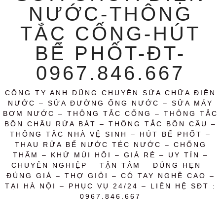
NƯỚC-THÔNG
TẮC CỐNG-HÚT
BỂ PHỐT-ĐT-
0967.846.667
CÔNG TY ANH DŨNG CHUYÊN SỬA CHỮA ĐIỆN
NƯỚC – SỬA ĐƯỜNG ỐNG NƯỚC – SỬA MÁY
BƠM NƯỚC – THÔNG TẮC CỐNG – THÔNG TẮC
BỒN CHẬU RỬA BÁT – THÔNG TẮC BỒN CẦU –
THÔNG TẮC NHÀ VỆ SINH – HÚT BỂ PHỐT –
THAU RỬA BỂ NƯỚC TÉC NƯỚC – CHỐNG
THẤM – KHỬ MÙI HÔI – GIÁ RẺ – UY TÍN –
CHUYÊN NGHIỆP – TẬN TÂM – ĐÚNG HẸN –
ĐÚNG GIÁ – THỢ GIỎI – CÓ TAY NGHỀ CAO –
TẠI HÀ NỘI – PHỤC VỤ 24/24 – LIÊN HỆ SĐT :
0967.846.667