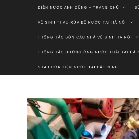
ĐIỆN NƯỚC ANH DŨNG – TRANG CHỦ
S
VỆ SINH THAU RỬA BỂ NƯỚC TẠI HÀ NỘI
THÔNG TẮC BỒN CẦU NHÀ VỆ SINH HÀ NỘI
THÔNG TẮC ĐƯỜNG ỐNG NƯỚC THẢI TẠI HÀ 
SỬA CHỮA ĐIỆN NƯỚC TẠI BẮC NINH