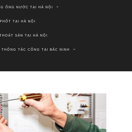
G ỐNG NƯỚC TẠI HÀ NỘI
PHỐT TẠI HÀ NỘI
THOÁT SÀN TẠI HÀ NỘI
THÔNG TẮC CỐNG TẠI BẮC NINH