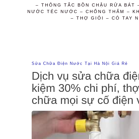
– THÔNG TẮC BỒN CHẬU RỬA BÁT 
NƯỚC TÉC NƯỚC – CHỐNG THẤM – KHỬ
– THỢ GIỎI – CÓ TAY N
Sửa Chữa Điện Nước Tại Hà Nội Giá Rẻ
Dịch vụ sửa chữa điện
kiệm 30% chi phí, thợ
chữa mọi sự cố điện 