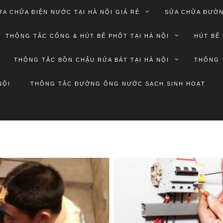
ỬA CHỮA ĐIỆN NƯỚC TẠI HÀ NỘI GIÁ RẺ
SỬA CHỮA ĐƯỜN
THÔNG TẮC CỐNG & HÚT BỂ PHỐT TẠI HÀ NỘI
HÚT BỂ 
THÔNG TẮC BỒN CHẬU RỬA BÁT TẠI HÀ NỘI
THÔNG 
NỘI
THÔNG TẮC ĐƯỜNG ỐNG NƯỚC SẠCH SINH HOẠT