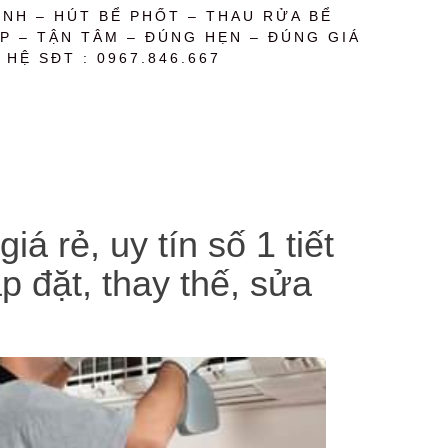
NH – HÚT BỂ PHỐT – THAU RỬA BỂ
P – TẬN TÂM – ĐÚNG HẸN – ĐÚNG GIÁ
 HỆ SĐT : 0967.846.667
 rẻ, uy tín số 1 tiết
p đặt, thay thế, sửa