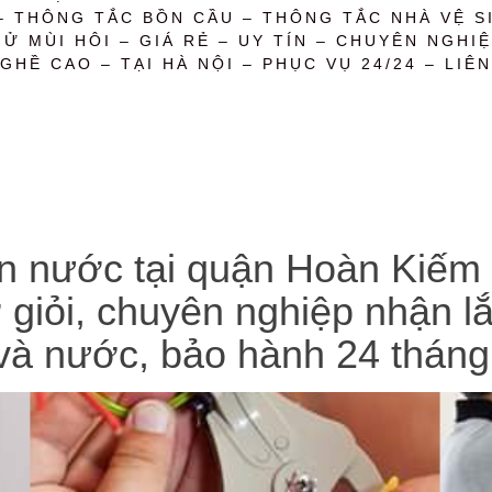
– THÔNG TẮC BỒN CẦU – THÔNG TẮC NHÀ VỆ SI
 MÙI HÔI – GIÁ RẺ – UY TÍN – CHUYÊN NGHIỆ
GHỀ CAO – TẠI HÀ NỘI – PHỤC VỤ 24/24 – LIÊN
 nước tại quận Hoàn Kiếm giá
 giỏi, chuyên nghiệp nhận lắ
và nước, bảo hành 24 tháng