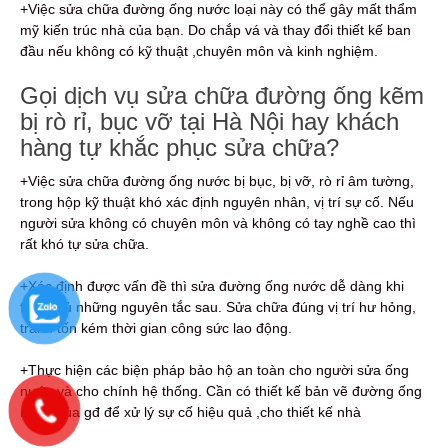
+Việc sửa chữa đường ống nước loại này có thể gây mất thẩm
mỹ kiến trúc nhà của bạn. Do chắp vá và thay đổi thiết kế ban
đầu nếu không có kỹ thuật ,chuyên môn và kinh nghiệm.
Gọi dịch vụ sửa chữa đường ống kẽm
bị rò rỉ, bục vỡ tại Hà Nội hay khách
hàng tự khắc phục sửa chữa?
+Việc sửa chữa đường ống nước bị bục, bị vỡ, rò rỉ âm tường,
trong hộp kỹ thuật khó xác định nguyên nhân, vị trí sự cố. Nếu
người sửa không có chuyên môn và không có tay nghề cao thì
rất khó tự sửa chữa.
+Xác định được vấn đề thì sửa đường ống nước dễ dàng khi
tuân thủ những nguyên tắc sau. Sửa chữa đúng vị trí hư hỏng,
tránh tốn kém thời gian công sức lao động.
+Thực hiện các biện pháp bảo hộ an toàn cho người sửa ống
nước và cho chính hệ thống. Cần có thiết kế bản vẽ đường ống
nước của gđ để xử lý sự cố hiệu quả ,cho thiết kế nhà