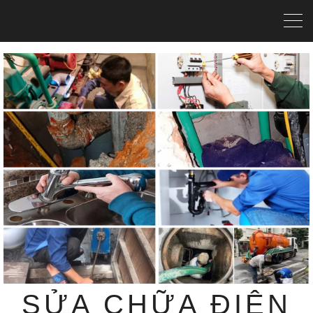
SỬA CHỮA ĐIỆN