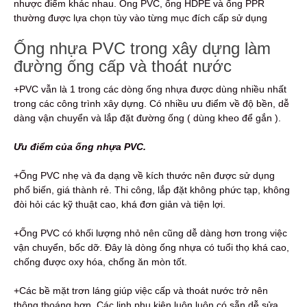
nhược điểm khác nhau. Ống PVC, ống HDPE và ống PPR
thường được lựa chọn tùy vào từng mục đích cấp sử dụng
Ống nhựa PVC trong xây dựng làm
đường ống cấp và thoát nước
+PVC vẫn là 1 trong các dòng ống nhựa được dùng nhiều nhất
trong các công trình xây dựng. Có nhiều ưu điểm về độ bền, dễ
dàng vận chuyển và lắp đặt đường ống ( dùng kheo để gắn ).
Ưu điểm của ống nhựa PVC.
+Ống PVC nhẹ và đa dạng về kích thước nên được sử dụng
phổ biến, giá thành rẻ. Thi công, lắp đặt không phức tạp, không
đòi hỏi các kỹ thuật cao, khá đơn giản và tiện lợi.
+Ống PVC có khối lượng nhỏ nên cũng dễ dàng hơn trong việc
vận chuyển, bốc dỡ. Đây là dòng ống nhựa có tuổi thọ khá cao,
chống được oxy hóa, chống ăn mòn tốt.
+Các bề mặt trơn láng giúp việc cấp và thoát nước trở nên
thông thoáng hơn. Các linh phụ kiện luôn luôn có sẵn dễ sửa