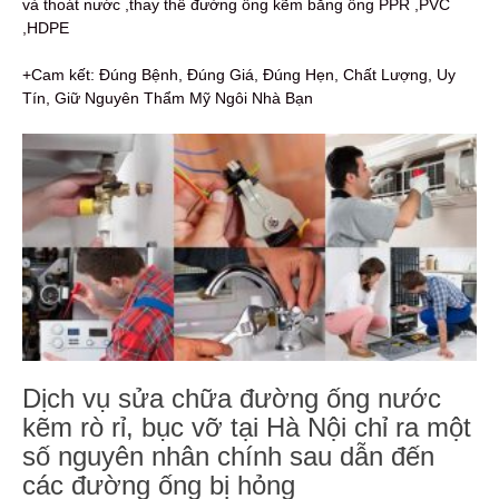
và thoát nước ,thay thế đường ống kẽm bằng ống PPR ,PVC
,HDPE
+Cam kết: Đúng Bệnh, Đúng Giá, Đúng Hẹn, Chất Lượng, Uy
Tín, Giữ Nguyên Thẩm Mỹ Ngôi Nhà Bạn
Dịch vụ sửa chữa đường ống nước
kẽm rò rỉ, bục vỡ tại Hà Nội chỉ ra một
số nguyên nhân chính sau dẫn đến
các đường ống bị hỏng