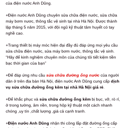
của điện nước Anh Dũng.
+Điện nước Anh Dũng chuyên sửa chữa điện nước, sửa chữa
máy bơm nươc, thông tắc vệ sinh tại nhà Hà Nội. Được thành
lập tháng 5 năm 2015, với đội ngũ kỹ thuật tâm huyết có tay
nghề cao.
+Trang thiết bị máy móc hiện đại đầy đủ đáp ứng mọi yêu cầu
sửa chữa điện nước, sửa máy bơm nước, thông tắc vệ sinh.
“Hãy để kinh nghiệm chuyên môn của chúng tôi tiết kiệm tiền
bạc thời gian của bạn”
+Để đáp ứng nhu cầu
sửa chữa đường ống nước
của người
dân ở trên địa bàn Hà Nội, điện nước Anh Dũng cung cấp
dịch
vụ sửa chữa đường ống kẽm tại nhà Hà Nội giá rẻ
.
+Để khắc phục và
sửa chữa đường ống kẽm
bị bục, vỡ, rò rỉ,
ở trong tường, âm nền, trong hộp kỹ thuật một cách nhanh
chóng ,uy tín ,chất lượng ,giá cả cạnh tranh.
+
Điện nước Anh Dũng
nhận thi công lắp đặt đường ống cấp