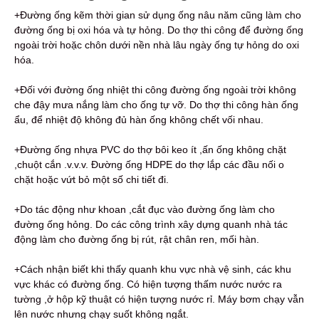
+Đường ống kẽm thời gian sử dụng ống nâu năm cũng làm cho
đường ống bị oxi hóa và tự hỏng. Do thợ thi công để đường ống
ngoài trời hoặc chôn dưới nền nhà lâu ngày ống tự hỏng do oxi
hóa.
+Đối với đường ống nhiệt thi công đường ống ngoài trời không
che đậy mưa nắng làm cho ống tự vỡ. Do thợ thi công hàn ống
ẩu, để nhiệt độ không đủ hàn ống không chết vối nhau.
+Đường ống nhựa PVC do thợ bôi keo ít ,ấn ống không chặt
,chuột cắn .v.v.v. Đường ống HDPE do thợ lắp các đầu nối o
chặt hoặc vứt bỏ một số chi tiết đi.
+Do tác động như khoan ,cắt đục vào đường ống làm cho
đường ống hỏng. Do các công trình xây dựng quanh nhà tác
động làm cho đường ống bị rút, rật chân ren, mối hàn.
+Cách nhận biết khi thấy quanh khu vực nhà vệ sinh, các khu
vực khác có đường ống. Có hiện tượng thấm nước nước ra
tường ,ở hộp kỹ thuật có hiện tượng nước rỉ. Máy bơm chạy vẫn
lên nước nhưng chạy suốt không ngắt.