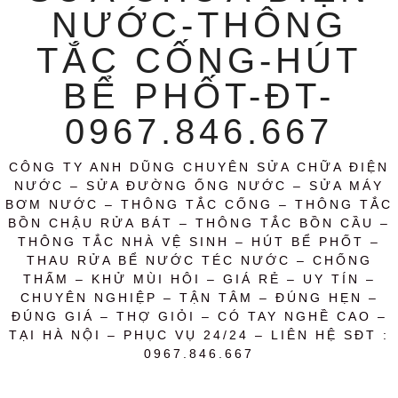
NƯỚC-THÔNG
TẮC CỐNG-HÚT
BỂ PHỐT-ĐT-
0967.846.667
CÔNG TY ANH DŨNG CHUYÊN SỬA CHỮA ĐIỆN
NƯỚC – SỬA ĐƯỜNG ỐNG NƯỚC – SỬA MÁY
BƠM NƯỚC – THÔNG TẮC CỐNG – THÔNG TẮC
BỒN CHẬU RỬA BÁT – THÔNG TẮC BỒN CẦU –
THÔNG TẮC NHÀ VỆ SINH – HÚT BỂ PHỐT –
THAU RỬA BỂ NƯỚC TÉC NƯỚC – CHỐNG
THẤM – KHỬ MÙI HÔI – GIÁ RẺ – UY TÍN –
CHUYÊN NGHIỆP – TẬN TÂM – ĐÚNG HẸN –
ĐÚNG GIÁ – THỢ GIỎI – CÓ TAY NGHỀ CAO –
TẠI HÀ NỘI – PHỤC VỤ 24/24 – LIÊN HỆ SĐT :
0967.846.667