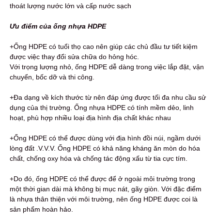
thoát lượng nước lớn và cấp nước sạch
Ưu điểm của ống nhựa HDPE
+Ống HDPE có tuổi thọ cao nên giúp các chủ đầu tư tiết kiệm
được việc thay đổi sửa chữa do hỏng hóc.
Với trọng lượng nhỏ, ống HDPE dễ dàng trong việc lắp đặt, vận
chuyển, bốc dỡ và thi công.
+Đa dạng về kích thước từ nên đáp ứng được tối đa nhu cầu sử
dụng của thị trường. Ống nhựa HDPE có tính mềm dẻo, linh
hoạt, phù hợp nhiều loại địa hình địa chất khác nhau
+Ống HDPE có thể được dùng với địa hình đồi núi, ngầm dưới
lòng đất .V.V.V. Ống HDPE có khả năng kháng ăn mòn do hóa
chất, chống oxy hóa và chống tác động xấu từ tia cực tím.
+Do đó, ống HDPE có thể được để ở ngoài môi trường trong
một thời gian dài mà không bị mục nát, gãy giòn. Với đặc điểm
là nhựa thân thiện với môi trường, nên ống HDPE được coi là
sản phẩm hoàn hảo.