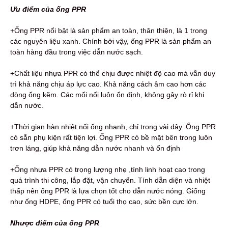
Ưu điểm của ống PPR
+Ống PPR nổi bật là sản phẩm an toàn, thân thiện, là 1 trong
các nguyên liệu xanh. Chính bởi vậy, ống PPR là sản phẩm an
toàn hàng đầu trong việc dẫn nước sạch.
+Chất liệu nhựa PPR có thể chịu được nhiệt độ cao mà vẫn duy
trì khả năng chịu áp lực cao. Khả năng cách âm cao hơn các
dòng ống kẽm. Các mối nối luôn ổn định, không gây rò rỉ khi
dẫn nước.
+Thời gian hàn nhiệt nối ống nhanh, chỉ trong vài dây. Ống PPR
có sẵn phụ kiện rất tiện lợi. Ống PPR có bề mặt bên trong luôn
trơn láng, giúp khả năng dẫn nước nhanh và ổn định
+Ống nhựa PPR có trọng lượng nhẹ ,tính linh hoạt cao trong
quá trình thi công, lắp đặt, vận chuyển. Tính dẫn diện và nhiệt
thấp nên ống PPR là lựa chọn tốt cho dẫn nước nóng. Giống
như ống HDPE, ống PPR có tuổi thọ cao, sức bền cực lớn.
Nhược điểm của ống PPR