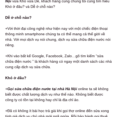
Nội
vừa Khó vừa Dễ, khách hàng cùng chúng tôi cùng tìm hiểu
Khó ở đâu? và Dễ ở chỗ nào?
Dễ ở chỗ nào?
+Với thời đại công nghệ như hiện nay với một chiếc điện thoại
thông minh smartphone chúng ta có thể mang cả thế giới về
nhà. Với mọi dịch vụ nói chung, dịch vụ sửa chữa điện nước nói
riêng.
+Khi vào bất kể Google, Facebook, Zalo…gõ tìm kiếm “sửa
chữa điện nước ” là khách hàng có ngay một danh sách các nhà
cung cấp dịch vụ sửa chữa.
Khó ở đâu?
+
Gọi s
ửa chữa điện nước tại nhà Hà Nội
online ta sẽ không
biết được chất lượng dịch vụ như thế nào. Không biết được
công ty có tồn tại không hay chỉ là địa chỉ ảo.
+Đã có không ít bài học trả giá khi gọi thợ online đến sửa xong
tính giá dịch vụ chủ nhà mới ngã ngửa. Rồi bảo hành gọi thuê