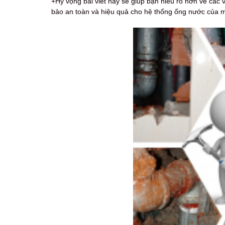
+Hy vọng bài viết này sẽ giúp bạn hiểu rõ hơn về các 
bảo an toàn và hiệu quả cho hệ thống ống nước của m