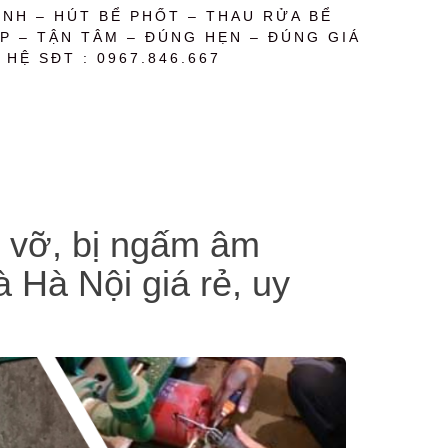
NH – HÚT BỂ PHỐT – THAU RỬA BỂ
P – TẬN TÂM – ĐÚNG HẸN – ĐÚNG GIÁ
 HỆ SĐT : 0967.846.667
c vỡ, bị ngấm âm
à Hà Nội giá rẻ, uy