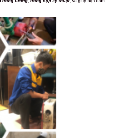
 trong tường
,
trong hộp kỹ thuật
, và giúp bạn đảm