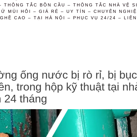
– THÔNG TẮC BỒN CẦU – THÔNG TẮC NHÀ VỆ SI
 MÙI HÔI – GIÁ RẺ – UY TÍN – CHUYÊN NGHIỆ
GHỀ CAO – TẠI HÀ NỘI – PHỤC VỤ 24/24 – LIÊN
ng ống nước bị rò rỉ, bị bụ
n, trong hộp kỹ thuật tại nh
h 24 tháng