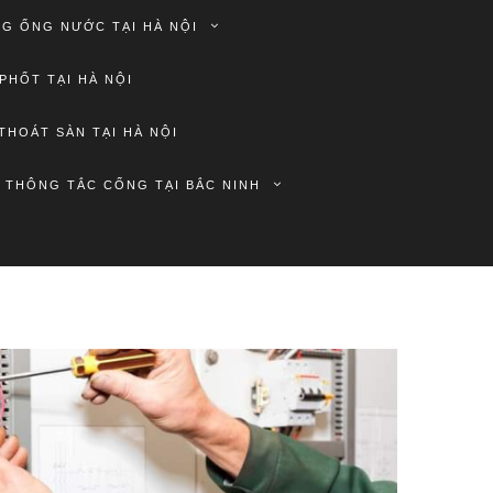
G ỐNG NƯỚC TẠI HÀ NỘI
PHỐT TẠI HÀ NỘI
THOÁT SÀN TẠI HÀ NỘI
THÔNG TẮC CỐNG TẠI BẮC NINH