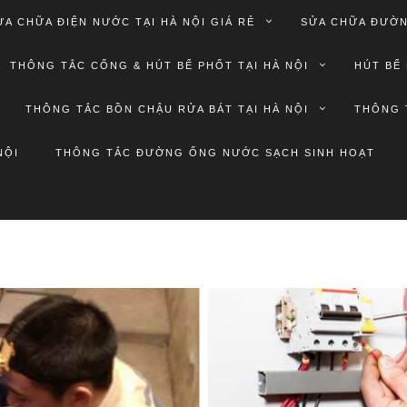
ỬA CHỮA ĐIỆN NƯỚC TẠI HÀ NỘI GIÁ RẺ
SỬA CHỮA ĐƯỜN
THÔNG TẮC CỐNG & HÚT BỂ PHỐT TẠI HÀ NỘI
HÚT BỂ 
THÔNG TẮC BỒN CHẬU RỬA BÁT TẠI HÀ NỘI
THÔNG 
NỘI
THÔNG TẮC ĐƯỜNG ỐNG NƯỚC SẠCH SINH HOẠT