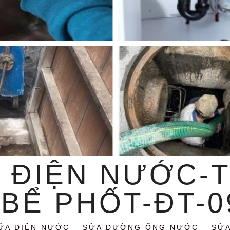
 ĐIỆN NƯỚC-
BỂ PHỐT-ĐT-09
ỮA ĐIỆN NƯỚC – SỬA ĐƯỜNG ỐNG NƯỚC – SỬ