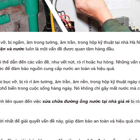
c vỡ, bị ngấm, âm trong tường, âm trần, trong hộp kỹ thuật tại nhà Hà 
iện và nước
luôn là một vấn đề được quan tâm hàng đầu.
có thể dẫn đến các vấn đề, như vết nứt, rò rỉ hoặc hư hỏng. Những vấn
tức để đảm bảo nguồn cung cấp nước an toàn và hiệu quả.
bục vỡ, bị rò rỉ âm tường, âm trần, âm nền, trong hộp kỹ thuật ngày 
phổ biến trong cuộc sống hàng ngày. Nó không chỉ gây mất nước mà cò
ính liên quan đến việc
sửa chữa đường ống nước tại nhà giá rẻ
bị rò
ới nhất để giải quyết vấn đề này, giúp đảm bảo an toàn và hiệu quả c