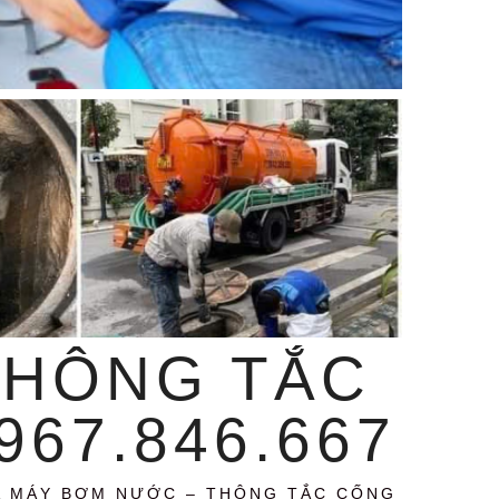
THÔNG TẮC
67.846.667
A MÁY BƠM NƯỚC – THÔNG TẮC CỐNG