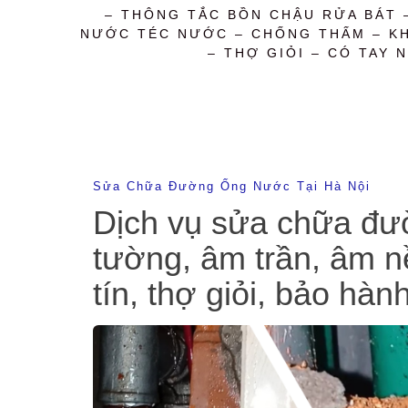
– THÔNG TẮC BỒN CHẬU RỬA BÁT 
NƯỚC TÉC NƯỚC – CHỐNG THẤM – KHỬ
– THỢ GIỎI – CÓ TAY N
Sửa Chữa Đường Ống Nước Tại Hà Nội
Dịch vụ sửa chữa đườ
tường, âm trần, âm nề
tín, thợ giỏi, bảo hàn