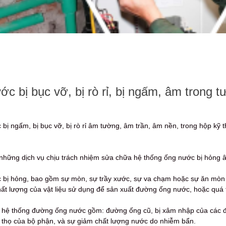
 bị bục vỡ, bị rò rỉ, bị ngấm, âm trong tư
ị ngấm, bị bục vỡ, bị rò rỉ âm tường, âm trần, âm nền, trong hộp kỹ 
o những dịch vụ chịu trách nhiệm sửa chữa hệ thống ống nước bị hỏng â
bị hỏng, bao gồm sự mòn, sự trầy xước, sự va chạm hoặc sự ăn mòn hó
t lượng của vật liệu sử dụng để sản xuất đường ống nước, hoặc quá tr
hệ thống đường ống nước gồm: đường ống cũ, bị xâm nhập của các đố
i thọ của bộ phận, và sự giảm chất lượng nước do nhiễm bẩn.