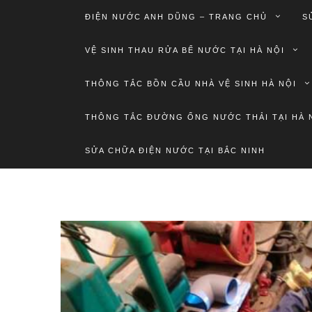
ĐIỆN NƯỚC ANH DŨNG – TRANG CHỦ
S
VỆ SINH THAU RỬA BỂ NƯỚC TẠI HÀ NỘI
THÔNG TẮC BỒN CẦU NHÀ VỆ SINH HÀ NỘI
THÔNG TẮC ĐƯỜNG ỐNG NƯỚC THẢI TẠI HÀ 
SỬA CHỮA ĐIỆN NƯỚC TẠI BẮC NINH