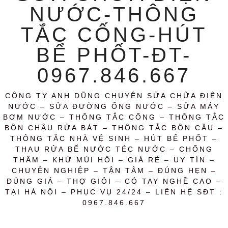
NƯỚC-THÔNG
TẮC CỐNG-HÚT
BỂ PHỐT-ĐT-
0967.846.667
CÔNG TY ANH DŨNG CHUYÊN SỬA CHỮA ĐIỆN
NƯỚC – SỬA ĐƯỜNG ỐNG NƯỚC – SỬA MÁY
BƠM NƯỚC – THÔNG TẮC CỐNG – THÔNG TẮC
BỒN CHẬU RỬA BÁT – THÔNG TẮC BỒN CẦU –
THÔNG TẮC NHÀ VỆ SINH – HÚT BỂ PHỐT –
THAU RỬA BỂ NƯỚC TÉC NƯỚC – CHỐNG
THẤM – KHỬ MÙI HÔI – GIÁ RẺ – UY TÍN –
CHUYÊN NGHIỆP – TẬN TÂM – ĐÚNG HẸN –
ĐÚNG GIÁ – THỢ GIỎI – CÓ TAY NGHỀ CAO –
TẠI HÀ NỘI – PHỤC VỤ 24/24 – LIÊN HỆ SĐT :
0967.846.667