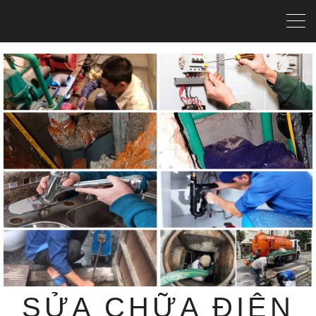
SỬA CHỮA ĐIỆN