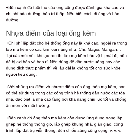
+Bên cạnh đó tuổi thọ của ống cũng được đánh giá khá cao và
chi phí bảo dưỡng, bảo trì thấp. Nếu biết cách đi ống và bảo
dưỡng.
Nhựa điểm của loại ống kẽm
+Chi phí lắp đặt cho hệ thống ống này là khá cao, ngoài ra trong
lớp mạ kẽm có các kim loại nặng như: Chì, Magie, Mangan…
Tại các mối nối, khi tạo ren thì lớp mạ kẽm bảo vệ bị mất đi, nên
dễ bị oxi hóa và han rỉ. Nên dùng để dẫn nước uống hay các
dung dịch thực phẩm thì về lâu dài là không tốt cho sức khỏe
người tiêu dùng.
+Với những ưu điểm và nhược điểm của ống thép mạ kẽm, bạn
có thể sử dụng trong các công trình hệ thống dẫn nước các tòa
nhà, đặc biệt là nhà cao tầng bởi khả năng chịu lực tốt và chống
ăn mòn với môi trường.
+Bên cạnh đó ống thép mạ kẽm còn được ứng dụng trong lắp
ghép hệ thống thông gió, lắp ghép khung nhà, giàn giáo, công
trình lắp đặt trụ viễn thông, đèn chiếu sáng công cộng. v. v. v.