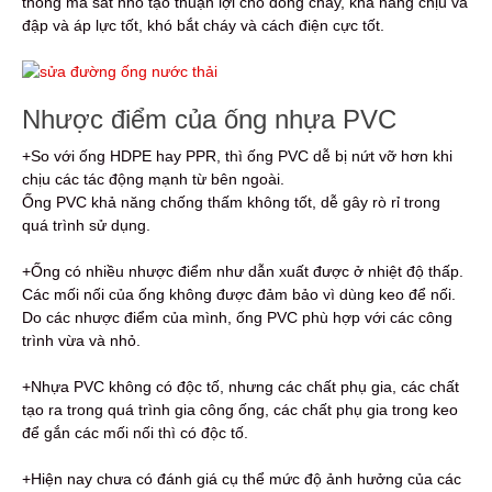
thống ma sát nhỏ tạo thuận lợi cho dòng chảy, khả năng chịu va
đập và áp lực tốt, khó bắt cháy và cách điện cực tốt.
Nhược điểm của ống nhựa PVC
+So với ống HDPE hay PPR, thì ống PVC dễ bị nứt vỡ hơn khi
chịu các tác động mạnh từ bên ngoài.
Ống PVC khả năng chống thấm không tốt, dễ gây rò rỉ trong
quá trình sử dụng.
+Ống có nhiều nhược điểm như dẫn xuất được ở nhiệt độ thấp.
Các mối nối của ống không được đảm bảo vì dùng keo để nối.
Do các nhược điểm của mình, ống PVC phù hợp với các công
trình vừa và nhỏ.
+Nhựa PVC không có độc tố, nhưng các chất phụ gia, các chất
tạo ra trong quá trình gia công ống, các chất phụ gia trong keo
để gắn các mối nối thì có độc tố.
+Hiện nay chưa có đánh giá cụ thể mức độ ảnh hưởng của các