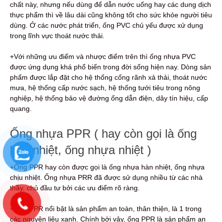
chất này, nhưng nếu dùng để dẫn nước uống hay các dung dịch
thực phẩm thì về lâu dài cũng không tốt cho sức khỏe người tiêu
dùng. Ở các nước phát triển, ống PVC chủ yếu được xử dụng
trong lĩnh vực thoát nước thải.
+Với những ưu điểm và nhược điểm trên thì ống nhựa PVC
được ứng dụng khá phổ biến trong đời sống hiện nay. Dòng sản
phẩm được lắp đặt cho hệ thống cống rãnh xả thải, thoát nước
mưa, hệ thống cấp nước sạch, hệ thống tưới tiêu trong nông
nghiệp, hệ thống bảo vệ đường ống dẫn điện, dây tín hiệu, cấp
quang.
Ống nhựa PPR ( hay còn gọi là ống
hàn nhiệt, ống nhựa nhiệt )
+Ống PPR hay còn được gọi là ống nhựa hàn nhiệt, ống nhựa
chịu nhiệt. Ống nhựa PRR đã được sử dụng nhiều từ các nhà
thầy, chủ đầu tư bởi các ưu điểm rõ ràng.
+Ống PPR nổi bật là sản phẩm an toàn, thân thiện, là 1 trong
các nguyên liệu xanh. Chính bởi vậy, ống PPR là sản phẩm an