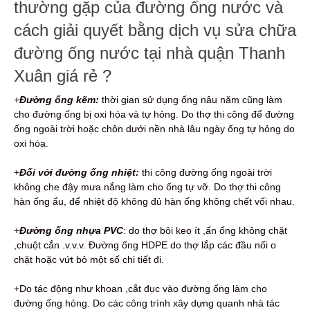
thường gặp của đường ống nước và
cách giải quyết bằng dịch vụ sửa chữa
đường ống nước tại nhà quận Thanh
Xuân giá rẻ ?
+
Đường ống kẽm:
thời gian sử dụng ống nâu năm cũng làm
cho đường ống bị oxi hóa và tự hỏng. Do thợ thi công để đường
ống ngoài trời hoặc chôn dưới nền nhà lâu ngày ống tự hỏng do
oxi hóa.
+
Đối với đường ống nhiệt:
thi công đường ống ngoài trời
không che đậy mưa nắng làm cho ống tự vỡ. Do thợ thi công
hàn ống ẩu, để nhiệt độ không đủ hàn ống không chết vối nhau.
+
Đường ống nhựa PVC
: do thợ bôi keo ít ,ấn ống không chặt
,chuột cắn .v.v.v. Đường ống HDPE do thợ lắp các đầu nối o
chặt hoặc vứt bỏ một số chi tiết đi.
+Do tác động như khoan ,cắt đục vào đường ống làm cho
đường ống hỏng. Do các công trình xây dựng quanh nhà tác