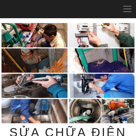
SỬA CHỮA ĐIỆN