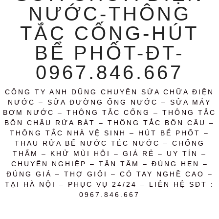
NƯỚC-THÔNG
TẮC CỐNG-HÚT
BỂ PHỐT-ĐT-
0967.846.667
CÔNG TY ANH DŨNG CHUYÊN SỬA CHỮA ĐIỆN
NƯỚC – SỬA ĐƯỜNG ỐNG NƯỚC – SỬA MÁY
BƠM NƯỚC – THÔNG TẮC CỐNG – THÔNG TẮC
BỒN CHẬU RỬA BÁT – THÔNG TẮC BỒN CẦU –
THÔNG TẮC NHÀ VỆ SINH – HÚT BỂ PHỐT –
THAU RỬA BỂ NƯỚC TÉC NƯỚC – CHỐNG
THẤM – KHỬ MÙI HÔI – GIÁ RẺ – UY TÍN –
CHUYÊN NGHIỆP – TẬN TÂM – ĐÚNG HẸN –
ĐÚNG GIÁ – THỢ GIỎI – CÓ TAY NGHỀ CAO –
TẠI HÀ NỘI – PHỤC VỤ 24/24 – LIÊN HỆ SĐT :
0967.846.667