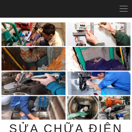
SỬA CHỮA ĐIỆN