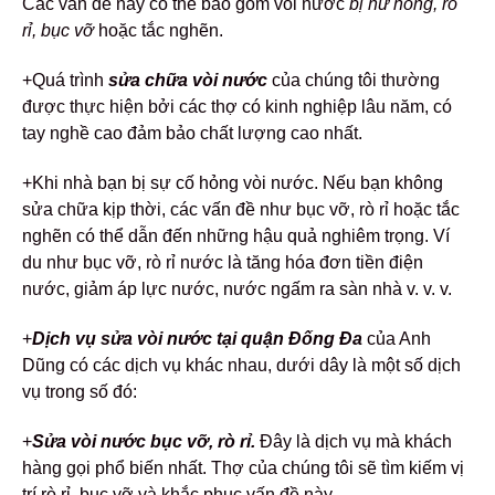
Các vấn đề này có thể bao gồm vòi nước
bị hư hỏng, rò
rỉ, bục vỡ
hoặc tắc nghẽn.
+Quá trình
sửa chữa vòi nước
của chúng tôi thường
được thực hiện bởi các thợ có kinh nghiệp lâu năm, có
tay nghề cao đảm bảo chất lượng cao nhất.
+Khi nhà bạn bị sự cố hỏng vòi nước. Nếu bạn không
sửa chữa kịp thời, các vấn đề như bục vỡ, rò rỉ hoặc tắc
nghẽn có thể dẫn đến những hậu quả nghiêm trọng. Ví
du như bục vỡ, rò rỉ nước là tăng hóa đơn tiền điện
nước, giảm áp lực nước, nước ngấm ra sàn nhà v. v. v.
+
Dịch vụ sửa vòi nước tại quận Đống Đa
của Anh
Dũng có các dịch vụ khác nhau, dưới dây là một số dịch
vụ trong số đó:
+
Sửa vòi nước bục vỡ, rò rỉ.
Đây là dịch vụ mà khách
hàng gọi phổ biến nhất. Thợ của chúng tôi sẽ tìm kiếm vị
trí rò rỉ, bục vỡ và khắc phục vấn đề này.