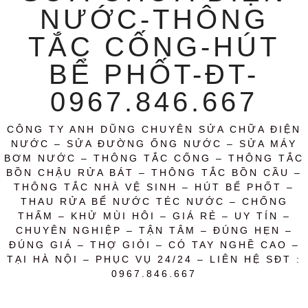
NƯỚC-THÔNG
TẮC CỐNG-HÚT
BỂ PHỐT-ĐT-
0967.846.667
CÔNG TY ANH DŨNG CHUYÊN SỬA CHỮA ĐIỆN
NƯỚC – SỬA ĐƯỜNG ỐNG NƯỚC – SỬA MÁY
BƠM NƯỚC – THÔNG TẮC CỐNG – THÔNG TẮC
BỒN CHẬU RỬA BÁT – THÔNG TẮC BỒN CẦU –
THÔNG TẮC NHÀ VỆ SINH – HÚT BỂ PHỐT –
THAU RỬA BỂ NƯỚC TÉC NƯỚC – CHỐNG
THẤM – KHỬ MÙI HÔI – GIÁ RẺ – UY TÍN –
CHUYÊN NGHIỆP – TẬN TÂM – ĐÚNG HẸN –
ĐÚNG GIÁ – THỢ GIỎI – CÓ TAY NGHỀ CAO –
TẠI HÀ NỘI – PHỤC VỤ 24/24 – LIÊN HỆ SĐT :
0967.846.667