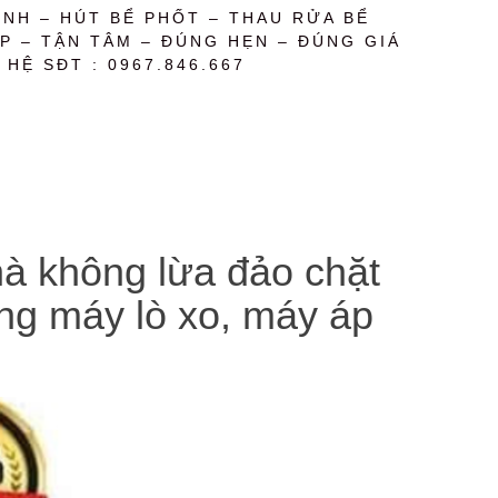
NH – HÚT BỂ PHỐT – THAU RỬA BỂ
P – TẬN TÂM – ĐÚNG HẸN – ĐÚNG GIÁ
 HỆ SĐT : 0967.846.667
nhà không lừa đảo chặt
bằng máy lò xo, máy áp