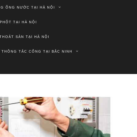
G ỐNG NƯỚC TẠI HÀ NỘI
PHỐT TẠI HÀ NỘI
THOÁT SÀN TẠI HÀ NỘI
THÔNG TẮC CỐNG TẠI BẮC NINH