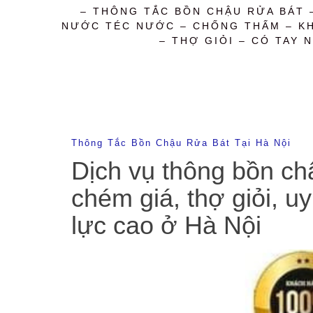
– THÔNG TẮC BỒN CHẬU RỬA BÁT 
NƯỚC TÉC NƯỚC – CHỐNG THẤM – KHỬ
– THỢ GIỎI – CÓ TAY N
Thông Tắc Bồn Chậu Rửa Bát Tại Hà Nội
Dịch vụ thông bồn chậ
chém giá, thợ giỏi, uy
lực cao ở Hà Nội