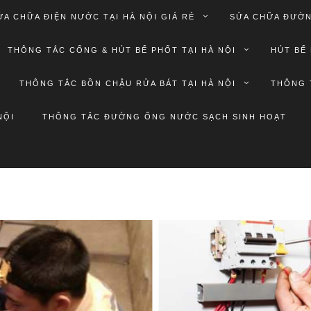
ỬA CHỮA ĐIỆN NƯỚC TẠI HÀ NỘI GIÁ RẺ
SỬA CHỮA ĐƯỜN
THÔNG TẮC CỐNG & HÚT BỂ PHỐT TẠI HÀ NỘI
HÚT BỂ 
THÔNG TẮC BỒN CHẬU RỬA BÁT TẠI HÀ NỘI
THÔNG 
NỘI
THÔNG TẮC ĐƯỜNG ỐNG NƯỚC SẠCH SINH HOẠT