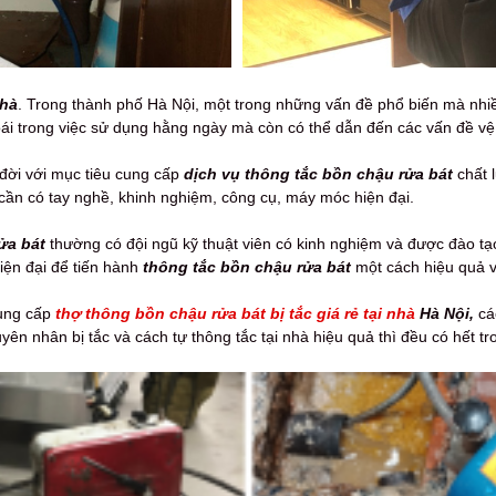
nhà
. Trong thành phố Hà Nội, một trong những vấn đề phổ biến mà nhiề
ái trong việc sử dụng hằng ngày mà còn có thể dẫn đến các vấn đề vệ
a đời với mục tiêu cung cấp
dịch vụ thông tắc bồn chậu rửa bát
chất 
 cần có tay nghề, khinh nghiệm, công cụ, máy móc hiện đại.
ửa bát
thường có đội ngũ kỹ thuật viên có kinh nghiệm và được đào tạ
iện đại để tiến hành
thông tắc bồn chậu rửa bát
một cách hiệu quả v
cung cấp
thợ thông bồn chậu rửa bát bị tắc giá rẻ tại nhà
Hà Nội,
cá
n nhân bị tắc và cách tự thông tắc tại nhà hiệu quả thì đều có hết tro