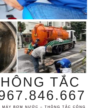
THÔNG TẮC
67.846.667
A MÁY BƠM NƯỚC – THÔNG TẮC CỐNG