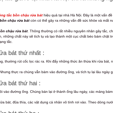
ông tắc bồn chậu rửa bát
hiệu quả tại nhà Hà Nội. Đây là một vấn đề
 bồn chậu rửa bát
còn có thể gây ra những vấn đề sức khỏe và mất n
bồn chậu rửa bát
. Thông thường có rất nhiều nguyên nhân gây tắc, 
an, những chất này sẽ tích tụ và tạo thành một cục chất béo bám chặt t
ạng tắc.
a bát thứ nhất :
g, thường rút cốc lọc rác ra. Khi đấy những thức ăn thừa khi rửa bát, r
Nhưng thực ra chúng vẫn bám vào đường ống, và tích tụ lại lâu ngày gâ
a bát thứ hai :
ôi vào đường ống. Chúng bán lại ở thành ống lâu ngày, các mảng bám 
 rửa bát, đũa thìa, các vật dụng cá nhân vô tình rơi vào. Theo dòng nư