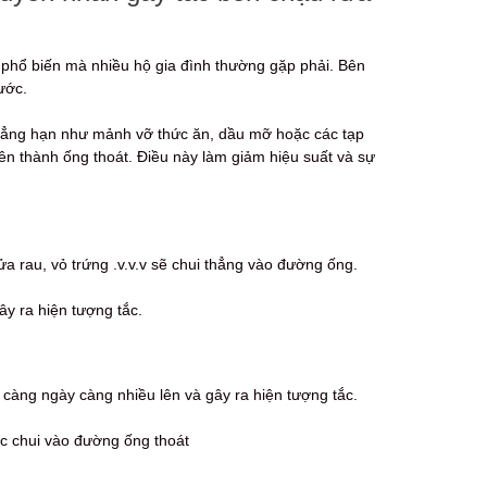
 phổ biến mà nhiều hộ gia đình thường gặp phải. Bên
ước.
chẳng hạn như mảnh vỡ thức ăn, dầu mỡ hoặc các tạp
rên thành ống thoát. Điều này làm giảm hiệu suất và sự
ửa rau, vỏ trứng .v.v.v sẽ chui thẳng vào đường ống.
y ra hiện tượng tắc.
càng ngày càng nhiều lên và gây ra hiện tượng tắc.
ớc chui vào đường ống thoát