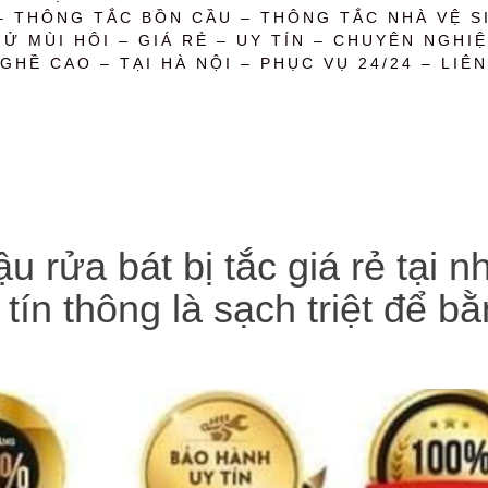
– THÔNG TẮC BỒN CẦU – THÔNG TẮC NHÀ VỆ SI
 MÙI HÔI – GIÁ RẺ – UY TÍN – CHUYÊN NGHIỆ
GHỀ CAO – TẠI HÀ NỘI – PHỤC VỤ 24/24 – LIÊN
u rửa bát bị tắc giá rẻ tại 
 tín thông là sạch triệt để 