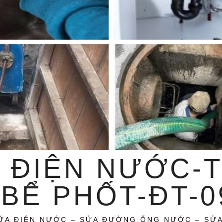
 ĐIỆN NƯỚC-
BỂ PHỐT-ĐT-09
ỮA ĐIỆN NƯỚC – SỬA ĐƯỜNG ỐNG NƯỚC – SỬ