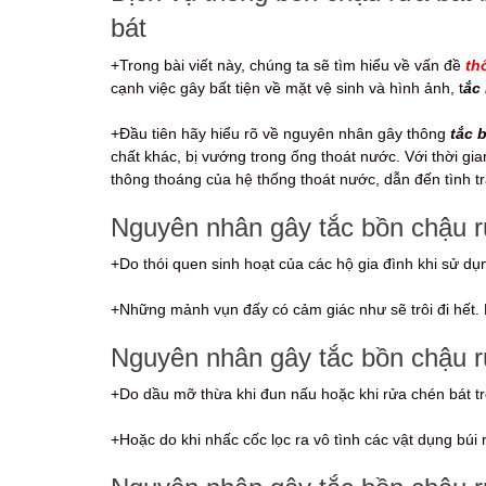
bát
+Trong bài viết này, chúng ta sẽ tìm hiểu về vấn đề
th
cạnh việc gây bất tiện về mặt vệ sinh và hình ảnh, t
ắc
+Đầu tiên hãy hiểu rõ về nguyên nhân gây thông
tắc 
chất khác, bị vướng trong ống thoát nước. Với thời gi
thông thoáng của hệ thống thoát nước, dẫn đến tình tr
Nguyên nhân gây tắc bồn chậu rử
+Do thói quen sinh hoạt của các hộ gia đình khi sử dụn
+Những mảnh vụn đấy có cảm giác như sẽ trôi đi hết. 
Nguyên nhân gây tắc bồn chậu rử
+Do dầu mỡ thừa khi đun nấu hoặc khi rửa chén bát tr
+Hoặc do khi nhấc cốc lọc ra vô tình các vật dụng búi