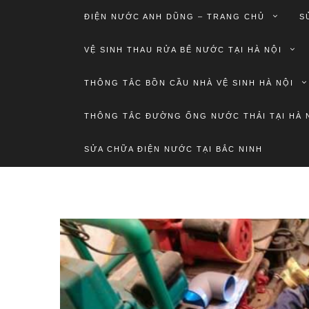
ĐIỆN NƯỚC ANH DŨNG – TRANG CHỦ
S
VỆ SINH THAU RỬA BỂ NƯỚC TẠI HÀ NỘI
THÔNG TẮC BỒN CẦU NHÀ VỆ SINH HÀ NỘI
THÔNG TẮC ĐƯỜNG ỐNG NƯỚC THẢI TẠI HÀ 
SỬA CHỮA ĐIỆN NƯỚC TẠI BẮC NINH