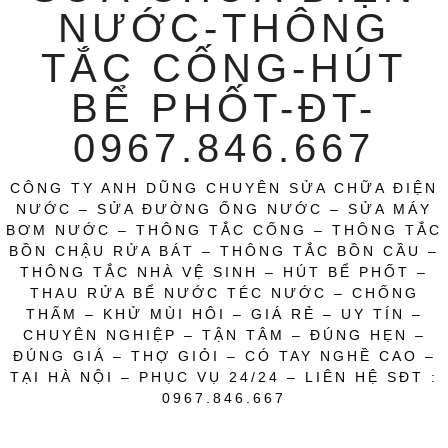
NƯỚC-THÔNG
TẮC CỐNG-HÚT
BỂ PHỐT-ĐT-
0967.846.667
CÔNG TY ANH DŨNG CHUYÊN SỬA CHỮA ĐIỆN
NƯỚC – SỬA ĐƯỜNG ỐNG NƯỚC – SỬA MÁY
BƠM NƯỚC – THÔNG TẮC CỐNG – THÔNG TẮC
BỒN CHẬU RỬA BÁT – THÔNG TẮC BỒN CẦU –
THÔNG TẮC NHÀ VỆ SINH – HÚT BỂ PHỐT –
THAU RỬA BỂ NƯỚC TÉC NƯỚC – CHỐNG
THẤM – KHỬ MÙI HÔI – GIÁ RẺ – UY TÍN –
CHUYÊN NGHIỆP – TẬN TÂM – ĐÚNG HẸN –
ĐÚNG GIÁ – THỢ GIỎI – CÓ TAY NGHỀ CAO –
TẠI HÀ NỘI – PHỤC VỤ 24/24 – LIÊN HỆ SĐT :
0967.846.667