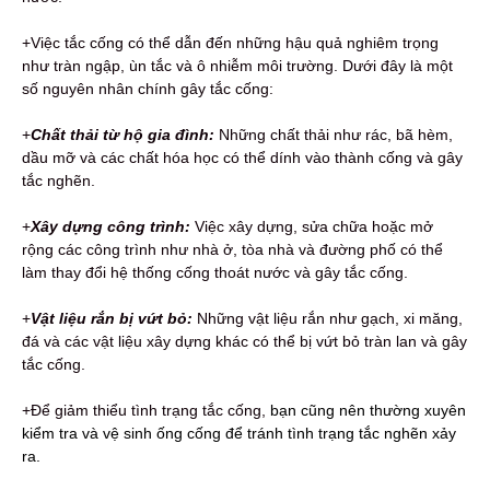
+Việc tắc cống có thể dẫn đến những hậu quả nghiêm trọng
như tràn ngập, ùn tắc và ô nhiễm môi trường. Dưới đây là một
số nguyên nhân chính gây tắc cống:
+
Chất thải từ hộ gia đình:
Những chất thải như rác, bã hèm,
dầu mỡ và các chất hóa học có thể dính vào thành cống và gây
tắc nghẽn.
+
Xây dựng công trình:
Việc xây dựng, sửa chữa hoặc mở
rộng các công trình như nhà ở, tòa nhà và đường phố có thể
làm thay đổi hệ thống cống thoát nước và gây tắc cống.
+
Vật liệu rắn bị vứt bỏ:
Những vật liệu rắn như gạch, xi măng,
đá và các vật liệu xây dựng khác có thể bị vứt bỏ tràn lan và gây
tắc cống.
+Để giảm thiểu tình trạng tắc cống,
bạn cũng nên thường xuyên
kiểm tra và vệ sinh ống cống để tránh tình trạng tắc nghẽn xảy
ra.