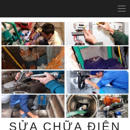
SỬA CHỮA ĐIỆN