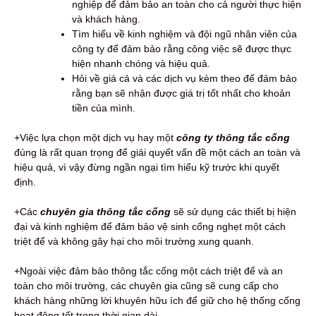
nghiệp để đảm bảo an toàn cho cả người thực hiện
và khách hàng.
Tìm hiểu về kinh nghiệm và đội ngũ nhân viên của
công ty để đảm bảo rằng công việc sẽ được thực
hiện nhanh chóng và hiệu quả.
Hỏi về giá cả và các dịch vụ kèm theo để đảm bảo
rằng bạn sẽ nhận được giá trị tốt nhất cho khoản
tiền của mình.
+Việc lựa chọn một dịch vụ hay một
công ty thông tắc cống
đúng là rất quan trọng để giải quyết vấn đề một cách an toàn và
hiệu quả, vì vậy đừng ngần ngại tìm hiểu kỹ trước khi quyết
định.
+Các
chuyên gia thông tắc cống
sẽ sử dụng các thiết bị hiện
đại và kinh nghiệm để đảm bảo vệ sinh cống nghẹt một cách
triệt để và không gây hại cho môi trường xung quanh.
+Ngoài việc đảm bảo thông tắc cống một cách triệt để và an
toàn cho môi trường, các chuyên gia cũng sẽ cung cấp cho
khách hàng những lời khuyên hữu ích để giữ cho hệ thống cống
hoạt động tốt trong thời gian dài.