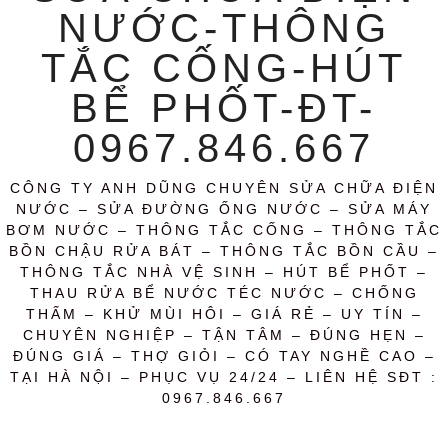
NƯỚC-THÔNG
TẮC CỐNG-HÚT
BỂ PHỐT-ĐT-
0967.846.667
CÔNG TY ANH DŨNG CHUYÊN SỬA CHỮA ĐIỆN
NƯỚC – SỬA ĐƯỜNG ỐNG NƯỚC – SỬA MÁY
BƠM NƯỚC – THÔNG TẮC CỐNG – THÔNG TẮC
BỒN CHẬU RỬA BÁT – THÔNG TẮC BỒN CẦU –
THÔNG TẮC NHÀ VỆ SINH – HÚT BỂ PHỐT –
THAU RỬA BỂ NƯỚC TÉC NƯỚC – CHỐNG
THẤM – KHỬ MÙI HÔI – GIÁ RẺ – UY TÍN –
CHUYÊN NGHIỆP – TẬN TÂM – ĐÚNG HẸN –
ĐÚNG GIÁ – THỢ GIỎI – CÓ TAY NGHỀ CAO –
TẠI HÀ NỘI – PHỤC VỤ 24/24 – LIÊN HỆ SĐT :
0967.846.667