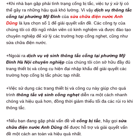
+Khi nhà bạn gặp phải tình trạng cống bị tắc, việc tự ý xử lý có
thể gây ra những hậu quả khó lường. Vì vậy
dịch vụ thông tắc
cống tại phường Mỹ Đình
của
sửa chữa điện nước Anh
Dũng
là lựa chọn số 1 để giải quyết vấn đề. Các công ty của
chúng tôi có đội ngũ nhân viên có kinh nghiệm và được đào tạo
chuyên nghiệp để xử lý các trường hợp cống nghẹt, cũng như
sửa chữa điện nước.
+Ngoài ra
dịch vụ vệ sinh thông tắc cống tại phường Mỹ
Đình Hà Nội chuyên nghiệp
của chúng tôi còn sở hữu đầy đủ
trang thiết bị và công cụ hiện đại nhập khẩu để giải quyết các
trường hợp cống bị tắc phức tạp nhất.
+Việc sử dụng các trang thiết bị và công cụ này giúp cho quá
trình
thông tắc vệ sinh cống nghẹt
diễn ra một cách nhanh
chóng và hiệu quả hơn, đồng thời giảm thiểu tối đa các rủi ro khi
thông tắc.
+Nếu bạn đang gặp phải vấn đề về
cống bị tắc
, hãy gọi
sửa
chữa điện nước Anh Dũng
để được hỗ trợ và giải quyết vấn
đề một cách an toàn và hiệu quả nhất.