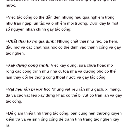
nước.
+Việc tắc cống có thể dẫn đến những hậu quả nghiêm trọng
như tràn ngập, ùn tắc và ô nhiễm môi trường. Dưới đây là một
số nguyên nhân chính gây tắc cống:
+
Chất thải từ hộ gia đình:
Những chất thải như rác, bã hèm,
dầu mỡ và các chất hóa học có thể dính vào thành cống và gây
tắc nghẽn.
+
Xây dựng công trình:
Việc xây dựng, sửa chữa hoặc mở
rộng các công trình như nhà ở, tòa nhà và đường phố có thể
làm thay đổi hệ thống cống thoát nước và gây tắc cống.
+
Vật liệu rắn bị vứt bỏ:
Những vật liệu rắn như gạch, xi măng,
đá và các vật liệu xây dựng khác có thể bị vứt bỏ tràn lan và gây
tắc cống.
+Để giảm thiểu tình trạng tắc cống,
bạn cũng nên thường xuyên
kiểm tra và vệ sinh ống cống để tránh tình trạng tắc nghẽn xảy
ra.