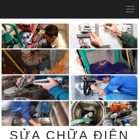
SỬA CHỮA ĐIỆN