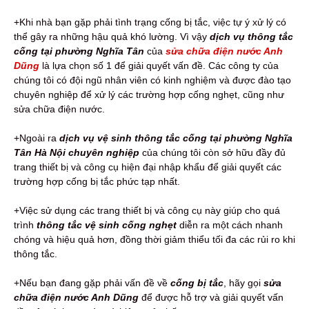
+Khi nhà bạn gặp phải tình trạng cống bị tắc, việc tự ý xử lý có
thể gây ra những hậu quả khó lường. Vì vậy
dịch vụ thông tắc
cống tại phường Nghĩa Tân
của
sửa chữa điện nước Anh
Dũng
là lựa chọn số 1 để giải quyết vấn đề. Các công ty của
chúng tôi có đội ngũ nhân viên có kinh nghiệm và được đào tạo
chuyên nghiệp để xử lý các trường hợp cống nghẹt, cũng như
sửa chữa điện nước.
+Ngoài ra
dịch vụ vệ sinh thông tắc cống tại phường Nghĩa
Tân Hà Nội chuyên nghiệp
của chúng tôi còn sở hữu đầy đủ
trang thiết bị và công cụ hiện đại nhập khẩu để giải quyết các
trường hợp cống bị tắc phức tạp nhất.
+Việc sử dụng các trang thiết bị và công cụ này giúp cho quá
trình
thông tắc vệ sinh cống nghẹt
diễn ra một cách nhanh
chóng và hiệu quả hơn, đồng thời giảm thiểu tối đa các rủi ro khi
thông tắc.
+Nếu bạn đang gặp phải vấn đề về
cống bị tắc
, hãy gọi
sửa
chữa điện nước Anh Dũng
để được hỗ trợ và giải quyết vấn