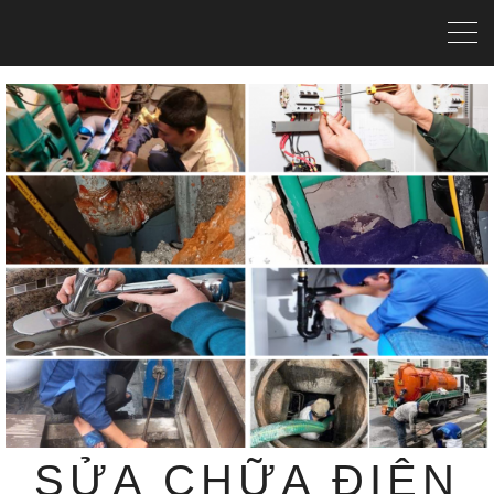
SỬA CHỮA ĐIỆN