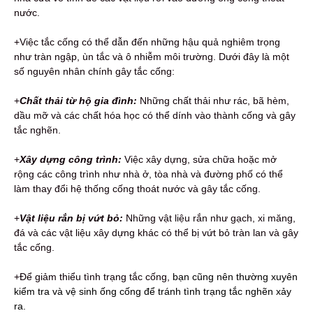
nước.
+Việc tắc cống có thể dẫn đến những hậu quả nghiêm trọng
như tràn ngập, ùn tắc và ô nhiễm môi trường. Dưới đây là một
số nguyên nhân chính gây tắc cống:
+
Chất thải từ hộ gia đình:
Những chất thải như rác, bã hèm,
dầu mỡ và các chất hóa học có thể dính vào thành cống và gây
tắc nghẽn.
+
Xây dựng công trình:
Việc xây dựng, sửa chữa hoặc mở
rộng các công trình như nhà ở, tòa nhà và đường phố có thể
làm thay đổi hệ thống cống thoát nước và gây tắc cống.
+
Vật liệu rắn bị vứt bỏ:
Những vật liệu rắn như gạch, xi măng,
đá và các vật liệu xây dựng khác có thể bị vứt bỏ tràn lan và gây
tắc cống.
+Để giảm thiểu tình trạng tắc cống,
bạn cũng nên thường xuyên
kiểm tra và vệ sinh ống cống để tránh tình trạng tắc nghẽn xảy
ra.