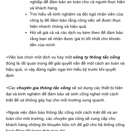
nghiệp để đảm bảo an toàn cho cả người thực hiện
và khách hàng.
Tìm hiểu về kinh nghiệm và đội ngũ nhân viên của
công ty để đảm bảo rằng công việc sẽ được thực
hiện nhanh chóng và hiệu quả.
Hỏi về giá cả và các dịch vụ kèm theo để đảm bảo
rằng bạn sẽ nhận được giá trị tốt nhất cho khoản
tiền của mình.
+Việc lựa chọn một dịch vụ hay một
công ty thông tắc cống
đúng là rất quan trọng để giải quyết vấn đề một cách an toàn và
hiệu quả, vì vậy đừng ngần ngại tìm hiểu kỹ trước khi quyết
định.
+Các
chuyên gia thông tắc cống
sẽ sử dụng các thiết bị hiện
đại và kinh nghiệm để đảm bảo vệ sinh cống nghẹt một cách
triệt để và không gây hại cho môi trường xung quanh.
+Ngoài việc đảm bảo thông tắc cống một cách triệt để và an
toàn cho môi trường, các chuyên gia cũng sẽ cung cấp cho
khách hàng những lời khuyên hữu ích để giữ cho hệ thống cống
hoạt động tốt trong thời gian dài.