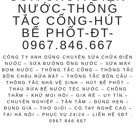
NƯỚC-THÔNG
TẮC CỐNG-HÚT
BỂ PHỐT-ĐT-
0967.846.667
CÔNG TY ANH DŨNG CHUYÊN SỬA CHỮA ĐIỆN
NƯỚC – SỬA ĐƯỜNG ỐNG NƯỚC – SỬA MÁY
BƠM NƯỚC – THÔNG TẮC CỐNG – THÔNG TẮC
BỒN CHẬU RỬA BÁT – THÔNG TẮC BỒN CẦU –
THÔNG TẮC NHÀ VỆ SINH – HÚT BỂ PHỐT –
THAU RỬA BỂ NƯỚC TÉC NƯỚC – CHỐNG
THẤM – KHỬ MÙI HÔI – GIÁ RẺ – UY TÍN –
CHUYÊN NGHIỆP – TẬN TÂM – ĐÚNG HẸN –
ĐÚNG GIÁ – THỢ GIỎI – CÓ TAY NGHỀ CAO –
TẠI HÀ NỘI – PHỤC VỤ 24/24 – LIÊN HỆ SĐT :
0967.846.667