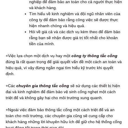
nghiệp để đảm bảo an toàn cho cả người thực hiện
và khách hàng.
Tìm hiểu về kinh nghiệm và đội ngũ nhân viên của
công ty để đảm bảo rằng công việc sẽ được thực
hiện nhanh chóng và hiệu quả.
Hỏi về giá cả và các dịch vụ kèm theo để đảm bảo
rằng bạn sẽ nhận được giá trị tốt nhất cho khoản
tiền của mình.
+Việc lựa chọn một dịch vụ hay một
công ty thông tắc cống
đúng là rất quan trọng để giải quyết vấn đề một cách an toàn và
hiệu quả, vì vậy đừng ngần ngại tìm hiểu kỹ trước khi quyết
định.
+Các
chuyên gia thông tắc cống
sẽ sử dụng các thiết bị hiện
đại và kinh nghiệm để đảm bảo vệ sinh cống nghẹt một cách
triệt để và không gây hại cho môi trường xung quanh.
+Ngoài việc đảm bảo thông tắc cống một cách triệt để và an
toàn cho môi trường, các chuyên gia cũng sẽ cung cấp cho
khách hàng những lời khuyên hữu ích để giữ cho hệ thống cống
hoạt động tốt trong thời gian dài.