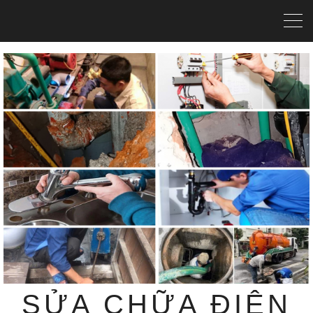
SỬA CHỮA ĐIỆN