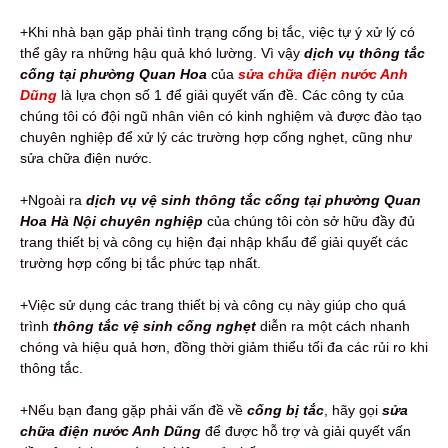
+Khi nhà bạn gặp phải tình trạng cống bị tắc, việc tự ý xử lý có
thể gây ra những hậu quả khó lường. Vì vậy
dịch vụ thông tắc
cống tại phường Quan Hoa
của
sửa chữa điện nước Anh
Dũng
là lựa chọn số 1 để giải quyết vấn đề. Các công ty của
chúng tôi có đội ngũ nhân viên có kinh nghiệm và được đào tạo
chuyên nghiệp để xử lý các trường hợp cống nghẹt, cũng như
sửa chữa điện nước.
+Ngoài ra
dịch vụ vệ sinh thông tắc cống tại phường Quan
Hoa Hà Nội chuyên nghiệp
của chúng tôi còn sở hữu đầy đủ
trang thiết bị và công cụ hiện đại nhập khẩu để giải quyết các
trường hợp cống bị tắc phức tạp nhất.
+Việc sử dụng các trang thiết bị và công cụ này giúp cho quá
trình
thông tắc vệ sinh cống nghẹt
diễn ra một cách nhanh
chóng và hiệu quả hơn, đồng thời giảm thiểu tối đa các rủi ro khi
thông tắc.
+Nếu bạn đang gặp phải vấn đề về
cống bị tắc
, hãy gọi
sửa
chữa điện nước Anh Dũng
để được hỗ trợ và giải quyết vấn