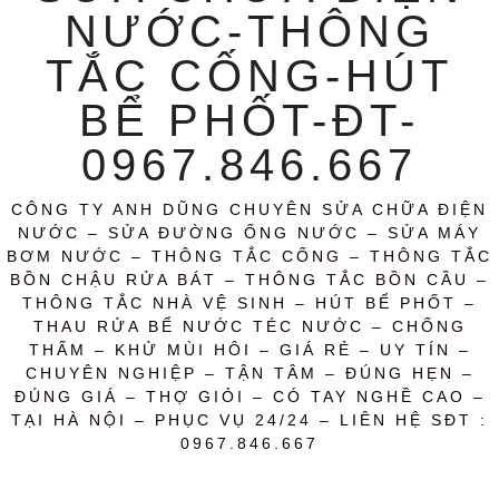
NƯỚC-THÔNG
TẮC CỐNG-HÚT
BỂ PHỐT-ĐT-
0967.846.667
CÔNG TY ANH DŨNG CHUYÊN SỬA CHỮA ĐIỆN
NƯỚC – SỬA ĐƯỜNG ỐNG NƯỚC – SỬA MÁY
BƠM NƯỚC – THÔNG TẮC CỐNG – THÔNG TẮC
BỒN CHẬU RỬA BÁT – THÔNG TẮC BỒN CẦU –
THÔNG TẮC NHÀ VỆ SINH – HÚT BỂ PHỐT –
THAU RỬA BỂ NƯỚC TÉC NƯỚC – CHỐNG
THẤM – KHỬ MÙI HÔI – GIÁ RẺ – UY TÍN –
CHUYÊN NGHIỆP – TẬN TÂM – ĐÚNG HẸN –
ĐÚNG GIÁ – THỢ GIỎI – CÓ TAY NGHỀ CAO –
TẠI HÀ NỘI – PHỤC VỤ 24/24 – LIÊN HỆ SĐT :
0967.846.667