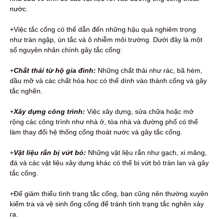
nước.
+Việc tắc cống có thể dẫn đến những hậu quả nghiêm trọng
như tràn ngập, ùn tắc và ô nhiễm môi trường. Dưới đây là một
số nguyên nhân chính gây tắc cống:
+
Chất thải từ hộ gia đình:
Những chất thải như rác, bã hèm,
dầu mỡ và các chất hóa học có thể dính vào thành cống và gây
tắc nghẽn.
+
Xây dựng công trình:
Việc xây dựng, sửa chữa hoặc mở
rộng các công trình như nhà ở, tòa nhà và đường phố có thể
làm thay đổi hệ thống cống thoát nước và gây tắc cống.
+
Vật liệu rắn bị vứt bỏ:
Những vật liệu rắn như gạch, xi măng,
đá và các vật liệu xây dựng khác có thể bị vứt bỏ tràn lan và gây
tắc cống.
+Để giảm thiểu tình trạng tắc cống,
bạn cũng nên thường xuyên
kiểm tra và vệ sinh ống cống để tránh tình trạng tắc nghẽn xảy
ra.