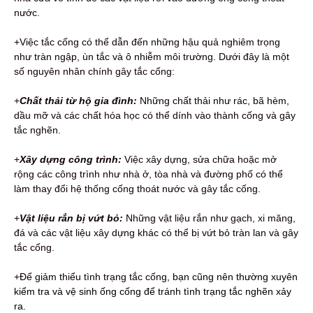
nước.
+Việc tắc cống có thể dẫn đến những hậu quả nghiêm trọng
như tràn ngập, ùn tắc và ô nhiễm môi trường. Dưới đây là một
số nguyên nhân chính gây tắc cống:
+
Chất thải từ hộ gia đình:
Những chất thải như rác, bã hèm,
dầu mỡ và các chất hóa học có thể dính vào thành cống và gây
tắc nghẽn.
+
Xây dựng công trình:
Việc xây dựng, sửa chữa hoặc mở
rộng các công trình như nhà ở, tòa nhà và đường phố có thể
làm thay đổi hệ thống cống thoát nước và gây tắc cống.
+
Vật liệu rắn bị vứt bỏ:
Những vật liệu rắn như gạch, xi măng,
đá và các vật liệu xây dựng khác có thể bị vứt bỏ tràn lan và gây
tắc cống.
+Để giảm thiểu tình trạng tắc cống,
bạn cũng nên thường xuyên
kiểm tra và vệ sinh ống cống để tránh tình trạng tắc nghẽn xảy
ra.