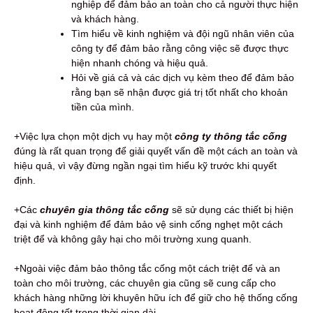
nghiệp để đảm bảo an toàn cho cả người thực hiện
và khách hàng.
Tìm hiểu về kinh nghiệm và đội ngũ nhân viên của
công ty để đảm bảo rằng công việc sẽ được thực
hiện nhanh chóng và hiệu quả.
Hỏi về giá cả và các dịch vụ kèm theo để đảm bảo
rằng bạn sẽ nhận được giá trị tốt nhất cho khoản
tiền của mình.
+Việc lựa chọn một dịch vụ hay một
công ty thông tắc cống
đúng là rất quan trọng để giải quyết vấn đề một cách an toàn và
hiệu quả, vì vậy đừng ngần ngại tìm hiểu kỹ trước khi quyết
định.
+Các
chuyên gia thông tắc cống
sẽ sử dụng các thiết bị hiện
đại và kinh nghiệm để đảm bảo vệ sinh cống nghẹt một cách
triệt để và không gây hại cho môi trường xung quanh.
+Ngoài việc đảm bảo thông tắc cống một cách triệt để và an
toàn cho môi trường, các chuyên gia cũng sẽ cung cấp cho
khách hàng những lời khuyên hữu ích để giữ cho hệ thống cống
hoạt động tốt trong thời gian dài.