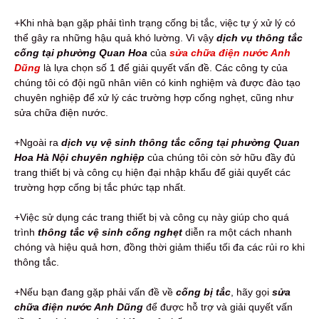
+Khi nhà bạn gặp phải tình trạng cống bị tắc, việc tự ý xử lý có
thể gây ra những hậu quả khó lường. Vì vậy
dịch vụ thông tắc
cống tại phường Quan Hoa
của
sửa chữa điện nước Anh
Dũng
là lựa chọn số 1 để giải quyết vấn đề. Các công ty của
chúng tôi có đội ngũ nhân viên có kinh nghiệm và được đào tạo
chuyên nghiệp để xử lý các trường hợp cống nghẹt, cũng như
sửa chữa điện nước.
+Ngoài ra
dịch vụ vệ sinh thông tắc cống tại phường Quan
Hoa Hà Nội chuyên nghiệp
của chúng tôi còn sở hữu đầy đủ
trang thiết bị và công cụ hiện đại nhập khẩu để giải quyết các
trường hợp cống bị tắc phức tạp nhất.
+Việc sử dụng các trang thiết bị và công cụ này giúp cho quá
trình
thông tắc vệ sinh cống nghẹt
diễn ra một cách nhanh
chóng và hiệu quả hơn, đồng thời giảm thiểu tối đa các rủi ro khi
thông tắc.
+Nếu bạn đang gặp phải vấn đề về
cống bị tắc
, hãy gọi
sửa
chữa điện nước Anh Dũng
để được hỗ trợ và giải quyết vấn