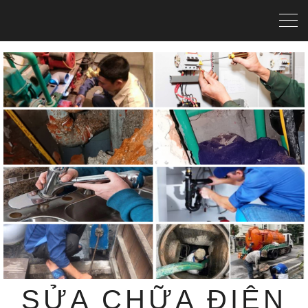
SỬA CHỮA ĐIỆN