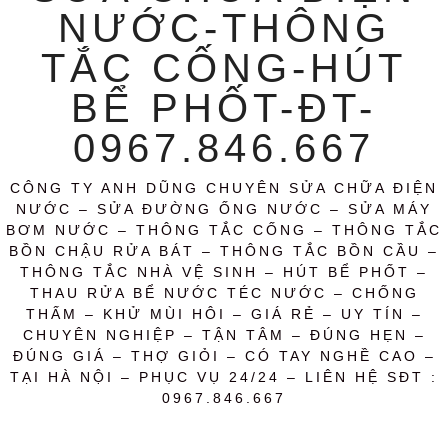
NƯỚC-THÔNG
TẮC CỐNG-HÚT
BỂ PHỐT-ĐT-
0967.846.667
CÔNG TY ANH DŨNG CHUYÊN SỬA CHỮA ĐIỆN
NƯỚC – SỬA ĐƯỜNG ỐNG NƯỚC – SỬA MÁY
BƠM NƯỚC – THÔNG TẮC CỐNG – THÔNG TẮC
BỒN CHẬU RỬA BÁT – THÔNG TẮC BỒN CẦU –
THÔNG TẮC NHÀ VỆ SINH – HÚT BỂ PHỐT –
THAU RỬA BỂ NƯỚC TÉC NƯỚC – CHỐNG
THẤM – KHỬ MÙI HÔI – GIÁ RẺ – UY TÍN –
CHUYÊN NGHIỆP – TẬN TÂM – ĐÚNG HẸN –
ĐÚNG GIÁ – THỢ GIỎI – CÓ TAY NGHỀ CAO –
TẠI HÀ NỘI – PHỤC VỤ 24/24 – LIÊN HỆ SĐT :
0967.846.667