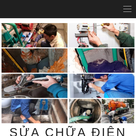
SỬA CHỮA ĐIỆN