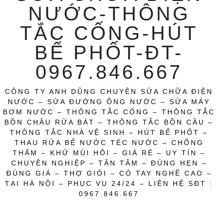
NƯỚC-THÔNG
TẮC CỐNG-HÚT
BỂ PHỐT-ĐT-
0967.846.667
CÔNG TY ANH DŨNG CHUYÊN SỬA CHỮA ĐIỆN
NƯỚC – SỬA ĐƯỜNG ỐNG NƯỚC – SỬA MÁY
BƠM NƯỚC – THÔNG TẮC CỐNG – THÔNG TẮC
BỒN CHẬU RỬA BÁT – THÔNG TẮC BỒN CẦU –
THÔNG TẮC NHÀ VỆ SINH – HÚT BỂ PHỐT –
THAU RỬA BỂ NƯỚC TÉC NƯỚC – CHỐNG
THẤM – KHỬ MÙI HÔI – GIÁ RẺ – UY TÍN –
CHUYÊN NGHIỆP – TẬN TÂM – ĐÚNG HẸN –
ĐÚNG GIÁ – THỢ GIỎI – CÓ TAY NGHỀ CAO –
TẠI HÀ NỘI – PHỤC VỤ 24/24 – LIÊN HỆ SĐT :
0967.846.667