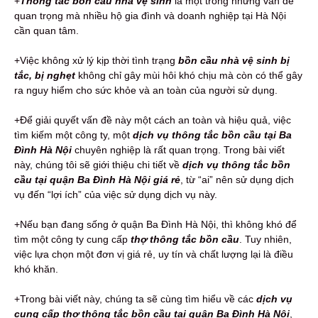
+
Thông tắc bồn cầu nhà vệ sinh
là một trong những vấn đề
quan trọng mà nhiều hộ gia đình và doanh nghiệp tại Hà Nội
cần quan tâm.
+Việc không xử lý kịp thời tình trạng
bồn cầu nhà vệ sinh bị
tắc, bị nghẹt
không chỉ gây mùi hôi khó chịu mà còn có thể gây
ra nguy hiểm cho sức khỏe và an toàn của người sử dụng.
+Để giải quyết vấn đề này một cách an toàn và hiệu quả, việc
tìm kiếm một công ty, một
dịch vụ thông tắc bồn cầu tại Ba
Đình Hà Nội
chuyên nghiệp là rất quan trọng. Trong bài viết
này, chúng tôi sẽ giới thiệu chi tiết về
dịch vụ thông tắc bồn
cầu tại quận Ba Đình Hà Nội giá rẻ
, từ “ai” nên sử dụng dịch
vụ đến “lợi ích” của việc sử dụng dịch vụ này.
+Nếu bạn đang sống ở quận Ba Đình Hà Nội, thì không khó để
tìm một công ty cung cấp
thợ thông tắc bồn cầu
. Tuy nhiên,
việc lựa chọn một đơn vị giá rẻ, uy tín và chất lượng lại là điều
khó khăn.
+Trong bài viết này, chúng ta sẽ cùng tìm hiểu về các
dịch vụ
cung cấp thợ thông tắc bồn cầu tại quận Ba Đình Hà Nội
,