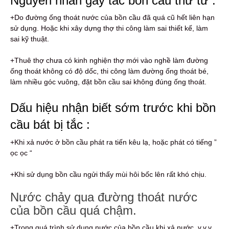
Nguyên nhân gây tắc bồn cầu thứ tư :
+Do đường ống thoát nước của bồn cầu đã quá cũ hết liên hạn
sử dụng. Hoặc khi xây dựng thợ thi công làm sai thiết kế, làm
sai kỹ thuật.
+Thuê thợ chưa có kinh nghiện thợ mới vào nghề làm đường
ống thoát không có độ dốc, thi công làm đường ống thoát bé,
làm nhiều góc vuông, đặt bồn cầu sai không đúng ống thoát.
Dấu hiệu nhận biết sớm trước khi bồn
cầu bát bị tắc :
+Khi xả nước ở bồn cầu phát ra tiến kêu lạ, hoặc phát có tiếng ”
ọc ọc “
+Khi sử dụng bồn cầu ngửi thấy mùi hôi bốc lên rất khó chịu.
Nước chảy qua đường thoát nước
của bồn cầu quá chậm.
+Trong quá trình sử dụng nước của bồn cầu khi xả nước .v.v.v