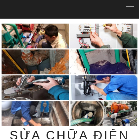
SỬA CHỮA ĐIỆN