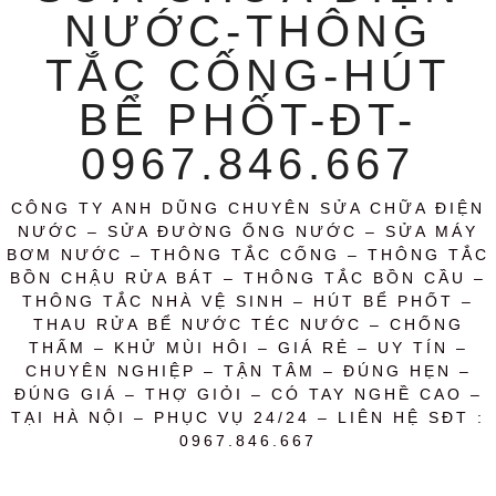
NƯỚC-THÔNG
TẮC CỐNG-HÚT
BỂ PHỐT-ĐT-
0967.846.667
CÔNG TY ANH DŨNG CHUYÊN SỬA CHỮA ĐIỆN
NƯỚC – SỬA ĐƯỜNG ỐNG NƯỚC – SỬA MÁY
BƠM NƯỚC – THÔNG TẮC CỐNG – THÔNG TẮC
BỒN CHẬU RỬA BÁT – THÔNG TẮC BỒN CẦU –
THÔNG TẮC NHÀ VỆ SINH – HÚT BỂ PHỐT –
THAU RỬA BỂ NƯỚC TÉC NƯỚC – CHỐNG
THẤM – KHỬ MÙI HÔI – GIÁ RẺ – UY TÍN –
CHUYÊN NGHIỆP – TẬN TÂM – ĐÚNG HẸN –
ĐÚNG GIÁ – THỢ GIỎI – CÓ TAY NGHỀ CAO –
TẠI HÀ NỘI – PHỤC VỤ 24/24 – LIÊN HỆ SĐT :
0967.846.667