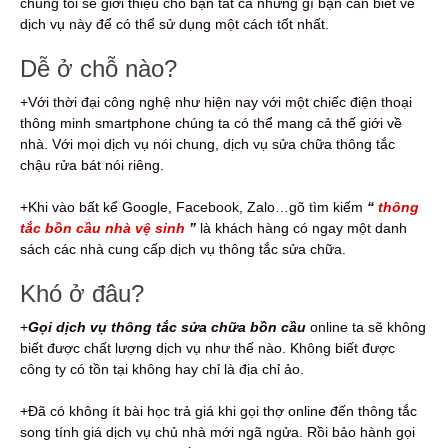
chúng tôi sẽ giới thiệu cho bạn tất cả những gì bạn cần biết về
dịch vụ này để có thể sử dụng một cách tốt nhất.
Dễ ở chỗ nào?
+Với thời đại công nghệ như hiện nay với một chiếc điện thoại
thông minh smartphone chúng ta có thể mang cả thế giới về
nhà. Với mọi dịch vụ nói chung, dịch vụ sửa chữa thông tắc
chậu rửa bát nói riêng.
+Khi vào bất kể Google, Facebook, Zalo…gõ tìm kiếm
“
thông
tắc bồn cầu nhà vệ sinh
”
là khách hàng có ngay một danh
sách các nhà cung cấp dịch vụ thông tắc sửa chữa.
Khó ở đâu?
+
Gọi dịch vụ thông tắc
s
ửa chữa bồn cầu
online ta sẽ không
biết được chất lượng dịch vụ như thế nào. Không biết được
công ty có tồn tại không hay chỉ là địa chỉ ảo.
+Đã có không ít bài học trả giá khi gọi thợ online đến thông tắc
song tính giá dịch vụ chủ nhà mới ngã ngửa. Rồi bảo hành gọi