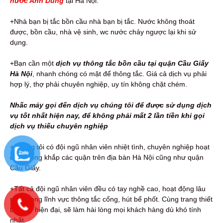
nước Anh Dũng
tại Hà Nội.
+Nhà bạn bị tắc bồn cầu nhà bạn bị tắc. Nước không thoát
được, bồn cầu, nhà vệ sinh, wc nước chảy ngược lại khi sử
dụng.
+Bạn cần một
dịch vụ thông tắc bồn cầu
tại quận Cầu Giấy
Hà Nội
, nhanh chóng có mặt để thông tắc. Giá cả dịch vụ phải
hợp lý, thợ phải chuyên nghiệp, uy tín không chặt chém.
Nhấc máy gọi đến dịch vụ chúng tôi để được sử dụng dịch
vụ tốt nhất hiện nay, để không phải mất 2 lần tiền khi gọi
dịch vụ thiếu chuyên nghiệp
+Chúng tôi có đội ngũ nhân viên nhiệt tình, chuyên nghiệp hoạt
động rộng khắp các quận trên địa bàn Hà Nội cũng như quận
Cầu Giấy.
+Tất cả đội ngũ nhân viên đều có tay nghề cao, hoạt động lâu
năm trong lĩnh vực thông tắc cống, hút bể phốt. Cùng trang thiết
bị, máy hiện đại, sẽ làm hài lòng mọi khách hàng dù khó tính
nhất.