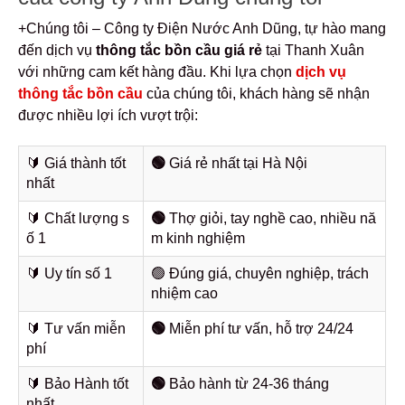
+Chúng tôi – Công ty Điện Nước Anh Dũng, tự hào mang
đến dịch vụ
thông tắc bồn cầu giá rẻ
tại Thanh Xuân
với những cam kết hàng đầu. Khi lựa chọn
dịch vụ
thông tắc bồn cầu
của chúng tôi, khách hàng sẽ nhận
được nhiều lợi ích vượt trội:
🔰️ Giá thành tốt
🟢
Giá rẻ nhất tại Hà Nội
nhất
🔰️ Chất lượng s
🟢
Thợ giỏi, tay nghề cao, nhiều nă
ố 1
m kinh nghiệm
🔰️ Uy tín số 1
🟢 Đúng giá, chuyên nghiệp, trách
nhiệm cao
🔰️ Tư vấn miễn
🟢
Miễn phí tư vấn, hỗ trợ 24/24
phí
🔰️ Bảo Hành tốt
🟢
Bảo hành từ 24-36 tháng
nhất