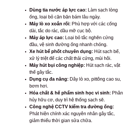
Dùng tia nước áp lực cao:
Làm sạch lòng
ống, loại bỏ cặn bặn bám lâu ngày.
Máy lò xo xoắn rối:
Phù hợp với các cống
dài, tắc do rác, dầu mỡ cục bộ.
Máy áp lực cao:
Loại bỏ tắc nghẽn cứng
đầu, vệ sinh đường ống nhanh chóng.
Xe hút bể phốt chuyên dụng:
Hút sạch bể,
xử lý triệt để các chất thải cứng, mùi hôi.
Máy hút bụi công nghiệp:
Hút sạch rác, vật
thể gây tắc.
Dụng cụ đa năng:
Dây lò xo, pittông cao su,
bơm hơi.
Hóa chất & hế phẩm sinh học vi sinh:
Phân
hủy hữu cơ, duy trì hệ thống sạch sẽ.
Công nghệ CCTV kiểm tra đường ống:
Phát hiện chính xác nguyên nhân gây tắc,
giảm thiểu thời gian sửa chữa.