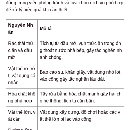
động trong việc phòng tránh và lựa chọn dịch vụ phù hợp
để xử lý hiệu quả khi cần thiết.
Nguyên Nh
Mô tả
ân
Rác thải thứ
Tích tụ từ dầu mỡ, vụn thức ăn trong ốn
c ăn và dầu
g thoát nước nhà bếp, gây tắc nghẽn nh
mỡ
anh chóng.
Vật thể rơi rớ
Bao cao su, khăn giấy, vật dụng nhỏ lọt
t, vật dụng cá
vào cống gây tắc nghẽn lâu dài.
nhân
Hóa chất khô
Tẩy rửa bằng hóa chất mạnh gây hại ch
ng phù hợp
o hệ thống, tích tụ cặn bẩn.
Vật thể lớn, v
Vật dụng xây dựng, đồ chơi hoặc các v
ật cản
ật thể lớn bị lạc vào cống.