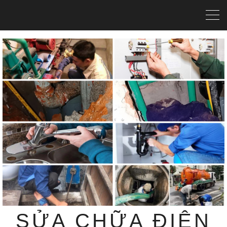
SỬA CHỮA ĐIỆN