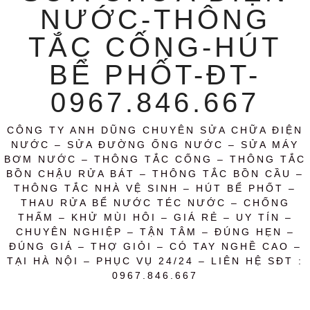
NƯỚC-THÔNG
TẮC CỐNG-HÚT
BỂ PHỐT-ĐT-
0967.846.667
CÔNG TY ANH DŨNG CHUYÊN SỬA CHỮA ĐIỆN
NƯỚC – SỬA ĐƯỜNG ỐNG NƯỚC – SỬA MÁY
BƠM NƯỚC – THÔNG TẮC CỐNG – THÔNG TẮC
BỒN CHẬU RỬA BÁT – THÔNG TẮC BỒN CẦU –
THÔNG TẮC NHÀ VỆ SINH – HÚT BỂ PHỐT –
THAU RỬA BỂ NƯỚC TÉC NƯỚC – CHỐNG
THẤM – KHỬ MÙI HÔI – GIÁ RẺ – UY TÍN –
CHUYÊN NGHIỆP – TẬN TÂM – ĐÚNG HẸN –
ĐÚNG GIÁ – THỢ GIỎI – CÓ TAY NGHỀ CAO –
TẠI HÀ NỘI – PHỤC VỤ 24/24 – LIÊN HỆ SĐT :
0967.846.667