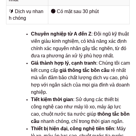
🔰️ Dịch vụ nhan
🟢
Có mặt sau 30 phút
h chóng
Chuyên nghiệp từ A đến Z
: Đội ngũ kỹ thuật
viên giàu kinh nghiệm, có khả năng xác định
chính xác nguyên nhân gây tắc nghẽn, từ đó
đưa ra phương án xử lý phù hợp nhất.
Giá thành hợp lý, cạnh tranh
: Chúng tôi cam
kết cung cấp
giá thông tắc bồn cầu
rẻ nhất
mà vẫn đảm bảo chất lượng dịch vụ cao, phù
hợp với ngân sách của mọi gia đình và doanh
nghiệp.
Tiết kiệm thời gian
: Sử dụng các thiết bị
công nghệ cao như máy lò xo, máy áp lực
cao, chuột nước tia nước giúp
thông tắc bồn
cầu
nhanh chóng, chỉ trong thời gian ngắn.
Thiết bị hiện đại, công nghệ tiên tiến
: Máy
lò xo, máy áp lực cao, chuột nước tia nước,