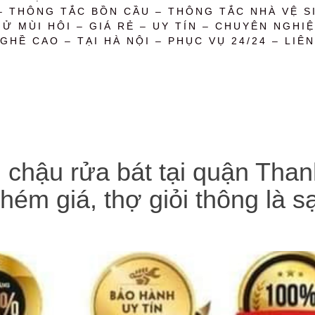
– THÔNG TẮC BỒN CẦU – THÔNG TẮC NHÀ VỆ SI
 MÙI HÔI – GIÁ RẺ – UY TÍN – CHUYÊN NGHIỆ
GHỀ CAO – TẠI HÀ NỘI – PHỤC VỤ 24/24 – LIÊN
n chậu rửa bát tại quận Tha
hém giá, thợ giỏi thông là s