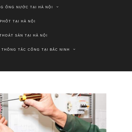
G ỐNG NƯỚC TẠI HÀ NỘI
PHỐT TẠI HÀ NỘI
THOÁT SÀN TẠI HÀ NỘI
THÔNG TẮC CỐNG TẠI BẮC NINH