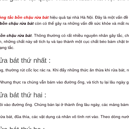
ông tắc bồn chậu rửa bát
hiệu quả tại nhà Hà Nội. Đây là một vấn đề
 bồn chậu rửa bát
còn có thể gây ra những vấn đề sức khỏe và mất n
bồn chậu rửa bát
. Thông thường có rất nhiều nguyên nhân gây tắc, 
an, những chất này sẽ tích tụ và tạo thành một cục chất béo bám chặt t
ạng tắc.
a bát thứ nhất :
g, thường rút cốc lọc rác ra. Khi đấy những thức ăn thừa khi rửa bát, r
Nhưng thực ra chúng vẫn bám vào đường ống, và tích tụ lại lâu ngày gâ
a bát thứ hai :
ôi vào đường ống. Chúng bán lại ở thành ống lâu ngày, các mảng bám 
 rửa bát, đũa thìa, các vật dụng cá nhân vô tình rơi vào. Theo dòng nư