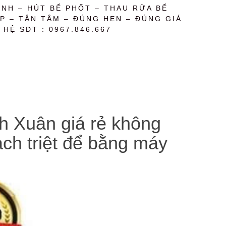
NH – HÚT BỂ PHỐT – THAU RỬA BỂ
P – TẬN TÂM – ĐÚNG HẸN – ĐÚNG GIÁ
 HỆ SĐT : 0967.846.667
nh Xuân giá rẻ không
ạch triệt để bằng máy