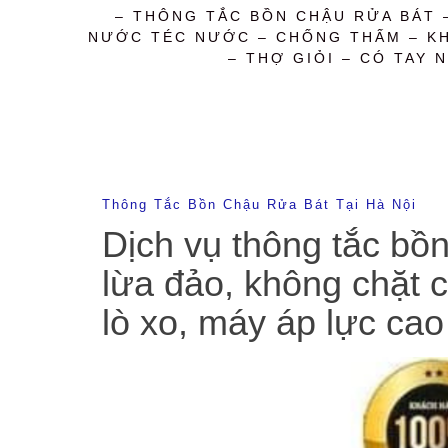
– THÔNG TẮC BỒN CHẬU RỬA BÁT 
NƯỚC TÉC NƯỚC – CHỐNG THẤM – KHỬ
– THỢ GIỎI – CÓ TAY N
Thông Tắc Bồn Chậu Rửa Bát Tại Hà Nội
Dịch vụ thông tắc bồ
lừa đảo, không chặt c
lò xo, máy áp lực cao