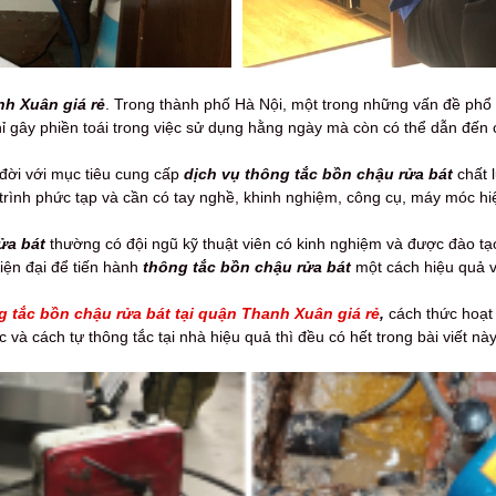
nh Xuân giá rẻ
. Trong thành phố Hà Nội, một trong những vấn đề phổ 
 gây phiền toái trong việc sử dụng hằng ngày mà còn có thể dẫn đến 
a đời với mục tiêu cung cấp
dịch vụ thông tắc bồn chậu rửa bát
chất 
trình phức tạp và cần có tay nghề, khinh nghiệm, công cụ, máy móc hiệ
ửa bát
thường có đội ngũ kỹ thuật viên có kinh nghiệm và được đào tạ
iện đại để tiến hành
thông tắc bồn chậu rửa bát
một cách hiệu quả v
g tắc bồn chậu rửa bát tại quận Thanh Xuân giá rẻ
,
cách thức hoạt 
à cách tự thông tắc tại nhà hiệu quả thì đều có hết trong bài viết này