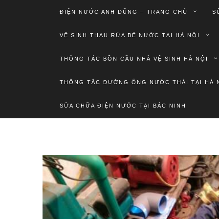
ĐIỆN NƯỚC ANH DŨNG – TRANG CHỦ
S
VỆ SINH THAU RỬA BỂ NƯỚC TẠI HÀ NỘI
THÔNG TẮC BỒN CẦU NHÀ VỆ SINH HÀ NỘI
THÔNG TẮC ĐƯỜNG ỐNG NƯỚC THẢI TẠI HÀ 
SỬA CHỮA ĐIỆN NƯỚC TẠI BẮC NINH