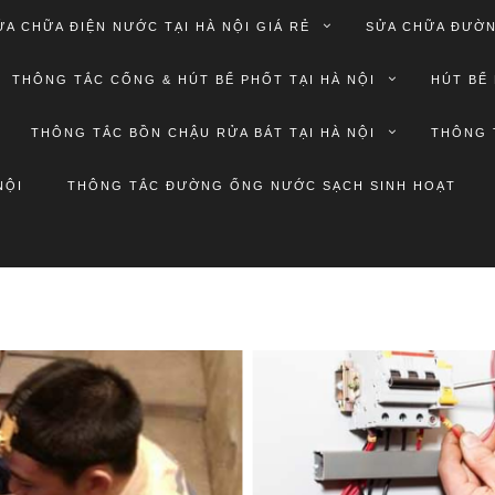
ỬA CHỮA ĐIỆN NƯỚC TẠI HÀ NỘI GIÁ RẺ
SỬA CHỮA ĐƯỜN
THÔNG TẮC CỐNG & HÚT BỂ PHỐT TẠI HÀ NỘI
HÚT BỂ 
THÔNG TẮC BỒN CHẬU RỬA BÁT TẠI HÀ NỘI
THÔNG 
NỘI
THÔNG TẮC ĐƯỜNG ỐNG NƯỚC SẠCH SINH HOẠT