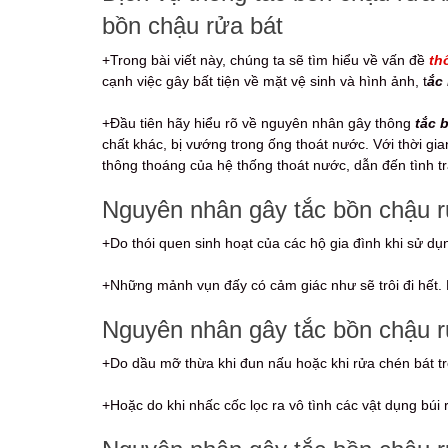
bồn chậu rửa bát
+Trong bài viết này, chúng ta sẽ tìm hiểu về vấn đề
th
cạnh việc gây bất tiện về mặt vệ sinh và hình ảnh, t
ắc
+Đầu tiên hãy hiểu rõ về nguyên nhân gây thông
tắc 
chất khác, bị vướng trong ống thoát nước. Với thời gi
thông thoáng của hệ thống thoát nước, dẫn đến tình tr
Nguyên nhân gây tắc bồn chậu rử
+Do thói quen sinh hoạt của các hộ gia đình khi sử dụn
+Những mảnh vụn đấy có cảm giác như sẽ trôi đi hết. 
Nguyên nhân gây tắc bồn chậu rử
+Do dầu mỡ thừa khi đun nấu hoặc khi rửa chén bát tr
+Hoặc do khi nhấc cốc lọc ra vô tình các vật dụng búi