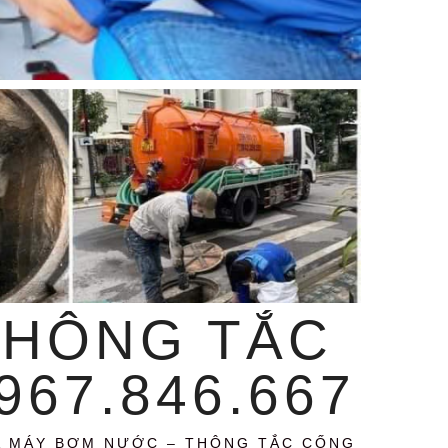
THÔNG TẮC
67.846.667
A MÁY BƠM NƯỚC – THÔNG TẮC CỐNG