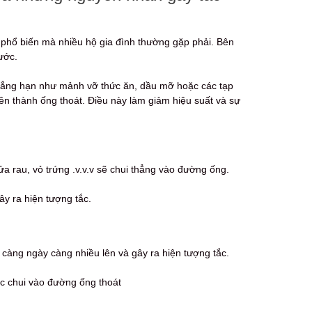
 phổ biến mà nhiều hộ gia đình thường gặp phải. Bên
ước.
chẳng hạn như mảnh vỡ thức ăn, dầu mỡ hoặc các tạp
rên thành ống thoát. Điều này làm giảm hiệu suất và sự
ửa rau, vỏ trứng .v.v.v sẽ chui thẳng vào đường ống.
y ra hiện tượng tắc.
càng ngày càng nhiều lên và gây ra hiện tượng tắc.
ớc chui vào đường ống thoát