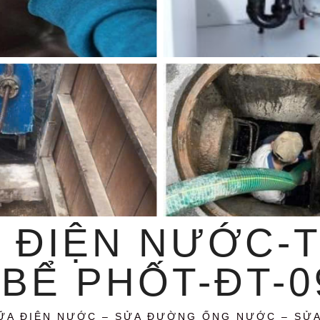
 ĐIỆN NƯỚC-
BỂ PHỐT-ĐT-09
ỮA ĐIỆN NƯỚC – SỬA ĐƯỜNG ỐNG NƯỚC – SỬ