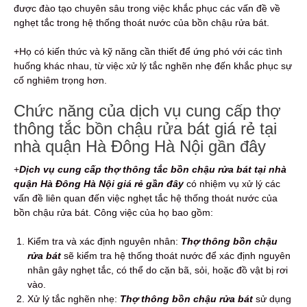
được đào tạo chuyên sâu trong việc khắc phục các vấn đề về
nghẹt tắc trong hệ thống thoát nước của bồn chậu rửa bát.
+Họ có kiến thức và kỹ năng cần thiết để ứng phó với các tình
huống khác nhau, từ việc xử lý tắc nghẽn nhẹ đến khắc phục sự
cố nghiêm trọng hơn.
Chức năng của dịch vụ cung cấp thợ
thông tắc bồn chậu rửa
b
át giá rẻ tại
nhà quận Hà Đông Hà Nội gần đây
+
Dịch vụ cung cấp thợ thông tắc bồn chậu rửa bát tại nhà
quận Hà Đông Hà Nội giá rẻ gần đây
có nhiệm vụ xử lý các
vấn đề liên quan đến việc nghẹt tắc hệ thống thoát nước của
bồn chậu rửa bát. Công việc của họ bao gồm:
Kiểm tra và xác định nguyên nhân:
Thợ thông bồn chậu
rửa bát
sẽ kiểm tra hệ thống thoát nước để xác định nguyên
nhân gây nghẹt tắc, có thể do cặn bã, sỏi, hoặc đồ vật bị rơi
vào.
Xử lý tắc nghẽn nhẹ:
Thợ thông bồn chậu rửa bát
sử dụng