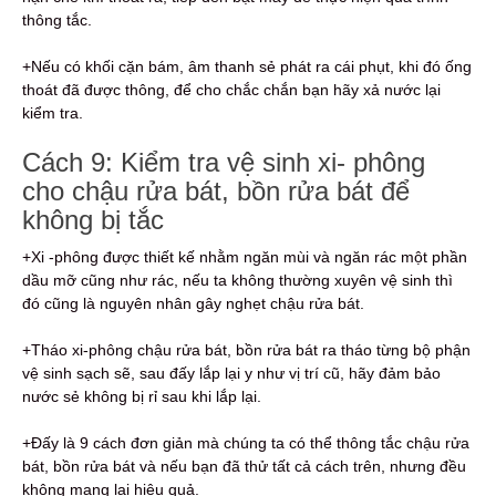
thông tắc.
+Nếu có khối cặn bám, âm thanh sẻ phát ra cái phụt, khi đó ống
thoát đã được thông, để cho chắc chắn bạn hãy xả nước lại
kiểm tra.
Cách 9: Kiểm tra vệ sinh xi- phông
cho chậu rửa bát, bồn rửa bát để
không bị tắc
+Xi -phông được thiết kế nhằm ngăn mùi và ngăn rác một phần
dầu mỡ cũng như rác, nếu ta không thường xuyên vệ sinh thì
đó cũng là nguyên nhân gây nghẹt chậu rửa bát.
+Tháo xi-phông chậu rửa bát, bồn rửa bát ra tháo từng bộ phận
vệ sinh sạch sẽ, sau đấy lắp lại y như vị trí cũ, hãy đảm bảo
nước sẻ không bị rỉ sau khi lắp lại.
+Đấy là 9 cách đơn giản mà chúng ta có thể thông tắc chậu rửa
bát, bồn rửa bát và nếu bạn đã thử tất cả cách trên, nhưng đều
không mang lại hiệu quả.