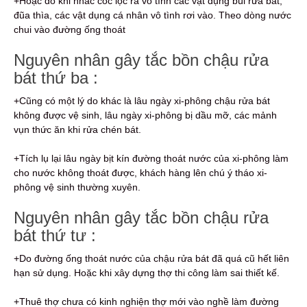
+Hoặc do khi nhấc cốc lọc ra vô tình các vật dụng búi rửa bát,
đũa thìa, các vật dụng cá nhân vô tình rơi vào. Theo dòng nước
chui vào đường ống thoát
Nguyên nhân gây tắc bồn chậu rửa
bát thứ ba :
+Cũng có một lý do khác là lâu ngày xi-phông chậu rửa bát
không được vệ sinh, lâu ngày xi-phông bị dầu mỡ, các mảnh
vụn thức ăn khi rửa chén bát.
+Tích lụ lại lâu ngày bịt kín đường thoát nước của xi-phông làm
cho nước không thoát được, khách hàng lên chú ý tháo xi-
phông vệ sinh thường xuyên.
Nguyên nhân gây tắc bồn chậu rửa
bát thứ tư :
+Do đường ống thoát nước của chậu rửa bát đã quá cũ hết liên
hạn sử dụng. Hoặc khi xây dựng thợ thi công làm sai thiết kế.
+Thuê thợ chưa có kinh nghiện thợ mới vào nghề làm đường