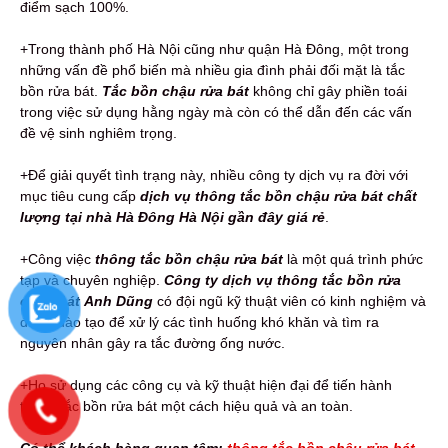
điểm sạch 100%.
+Trong thành phố Hà Nội cũng như quận Hà Đông, một trong
những vấn đề phổ biến mà nhiều gia đình phải đối mặt là tắc
bồn rửa bát.
Tắc bồn chậu rửa bát
không chỉ gây phiền toái
trong việc sử dụng hằng ngày mà còn có thể dẫn đến các vấn
đề vệ sinh nghiêm trọng.
+Để giải quyết tình trạng này, nhiều công ty dịch vụ ra đời với
mục tiêu cung cấp
dịch vụ thông tắc bồn chậu rửa bát chất
lượng tại nhà Hà Đông Hà Nội gần đây giá rẻ
.
+Công việc
thông tắc bồn chậu rửa bát
là một quá trình phức
tạp và chuyên nghiệp.
Công ty
dịch vụ thông tắc bồn rửa
chậu bát
Anh Dũng
có đội ngũ kỹ thuật viên có kinh nghiệm và
được đào tạo để xử lý các tình huống khó khăn và tìm ra
nguyên nhân gây ra tắc đường ống nước.
+Họ sử dụng các công cụ và kỹ thuật hiện đại để tiến hành
thông tắc bồn rửa bát một cách hiệu quả và an toàn.