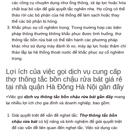
các công cụ chuyên dụng như ống thông, xịt áp lực hoặc hóa
chất loại bỏ cặn để giải quyết tắc nghẽn nhẹ. Họ cũng có thể
tháo rời các bộ phận của hệ thống để làm sạch hoặc thay
thế các bộ phận bị hỏng.
Khắc phục sự cố nghiêm trọng: Trong trường hợp các biện
pháp thông thường không khắc phục được tình huống, thợ
thông tắc bồn rửa bát có thể tiến hành các phương pháp
khác như sử dụng máy đánh lò xo, máy áp lực hoặc thậm chí
tháo lắp lại hệ thống thoát nước để khắc phục sự cố nghiêm
trọng.
Lợi ích của việc gọi dịch vụ cung cấp
thợ thông tắc bồn chậu rửa bát giá rẻ
tại nhà quận Hà Đông Hà Nội gần đây
+Việc gọi
dịch vụ thông tắc bồn chậu rửa bát gần đây
mang
lại nhiều lợi ích cho gia đình và doanh nghiệp, bao gồm:
Giải quyết triệt để vấn đề nghẹt tắc:
Thợ thông tắc bồn
chậu rửa bát
có kỹ năng và kinh nghiệm để giải quyết triệt
để các vấn đề liên quan đến nghẹt tắc. Việc sử dụng các