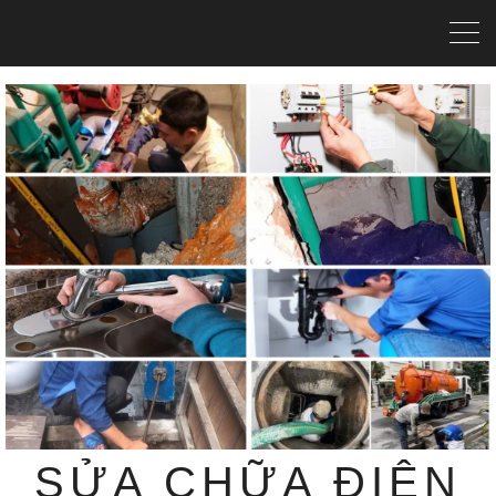
SỬA CHỮA ĐIỆN