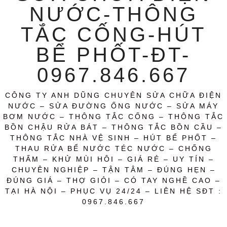
NƯỚC-THÔNG
TẮC CỐNG-HÚT
BỂ PHỐT-ĐT-
0967.846.667
CÔNG TY ANH DŨNG CHUYÊN SỬA CHỮA ĐIỆN
NƯỚC – SỬA ĐƯỜNG ỐNG NƯỚC – SỬA MÁY
BƠM NƯỚC – THÔNG TẮC CỐNG – THÔNG TẮC
BỒN CHẬU RỬA BÁT – THÔNG TẮC BỒN CẦU –
THÔNG TẮC NHÀ VỆ SINH – HÚT BỂ PHỐT –
THAU RỬA BỂ NƯỚC TÉC NƯỚC – CHỐNG
THẤM – KHỬ MÙI HÔI – GIÁ RẺ – UY TÍN –
CHUYÊN NGHIỆP – TẬN TÂM – ĐÚNG HẸN –
ĐÚNG GIÁ – THỢ GIỎI – CÓ TAY NGHỀ CAO –
TẠI HÀ NỘI – PHỤC VỤ 24/24 – LIÊN HỆ SĐT :
0967.846.667