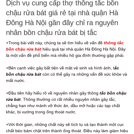
Dịch vụ cung cấp thợ thông tắc bồn
chậu rửa bát giá rẻ tại nhà quận Hà
Đông Hà Nội gần đây chỉ ra nguyên
nhân bồn chậu rửa bát bị tắc
+Trong bài viết này, chúng ta sẽ tìm hiểu về vấn đề
thông tắc
bồn chậu rửa bát
hiệu quả tại nhà quận Hà Đông Hà Nội. Đây
là một vấn đề phổ biến mà nhiều hộ gia đình thường gặp phải.
+Bên cạnh việc gây bất tiện về mặt vệ sinh và hình ảnh, t
ắc
bồn chậu rửa bát
còn có thể gây ra những vấn đề sức khỏe và
mất nước.
+Đầu tiên hãy hiểu rõ về nguyên nhân gây thông
tắc bồn chậu
rửa bát
. Thông thường có rất nhiều nguyên nhân gây tắc,
chẳng hạn như mảnh vỡ thức ăn, dầu mỡ hoặc các tạp chất
khác, bị vướng trong ống thoát nước.
+Với thời gian, những chất này sẽ tích tụ và tạo thành một cục
chất béo bám chặt trên thành ống thoát. Điều này làm giảm hiệu