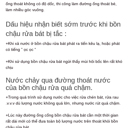
ống thoát không có độ dốc, thi công làm đường ống thoát bé,
làm nhiều góc vuông.
Dấu hiệu nhận biết sớm trước khi bồn
chậu rửa bát bị tắc :
+Khi xả nước ở bồn chậu rửa bát phát ra tiến kêu lạ, hoặc phát
có tiếng ” ọc ọc “
+Khi sử dụng bồn chậu rửa bát ngửi thấy mùi hôi bốc lên rất khó
chịu
Nước chảy qua đường thoát nước
của bồn chậu rửa quá chậm.
+Trong quá trình sử dụng nước cho việc rửa chén bát, rửa rau
.v.v.v dù lượng nước không quá lớn, nhưng nước rút quá chậm.
+Lúc này đường ống cống bồn chậu rửa bát cần một thời gian
rất dài mới có thể đưa toàn bộ lượng nước trên thoát khỏi bồn
chậu rửa bát.