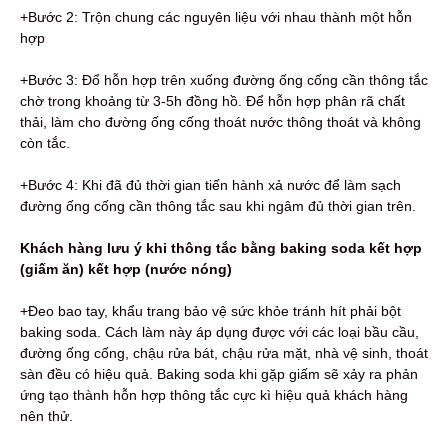
+Bước 2: Trộn chung các nguyên liệu với nhau thành một hỗn
hợp
+Bước 3: Đổ hỗn hợp trên xuống đường ống cống cần thông tắc
chờ trong khoảng từ 3-5h đồng hồ. Để hỗn hợp phân rã chất
thải, làm cho đường ống cống thoát nước thông thoát và không
còn tắc.
+Bước 4: Khi đã đủ thời gian tiến hành xả nước để làm sạch
đường ống cống cần thông tắc sau khi ngâm đủ thời gian trên.
Khách hàng lưu ý khi thông tắc bằng baking soda kết hợp
(giấm ăn) kết hợp (nước nóng)
+Đeo bao tay, khẩu trang bảo vệ sức khỏe tránh hít phải bột
baking soda.
Cách làm này áp dụng được với các loại bầu cầu,
đường ống cống, chậu rửa bát, chậu rửa mặt, nhà vệ sinh, thoát
sàn đều có hiệu quả.
Baking soda khi gặp giấm sẽ xảy ra phản
ứng tạo thành hỗn hợp thông tắc cực kì hiệu quả khách hàng
nên thử.