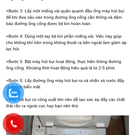
+Bước 3: Lấy một miếng vải quấn quanh đầu ống máy hút bụi
để khi đưa sâu vào trong đường ống cống cần thông và đảm
bảo đường ống cống được bịt kín hoàn toàn.
+Bước 4: Dùng một tay bịt kín phần miếng vải. Việc này giúp
cho không khí trên trong không thoát ra bên ngoài làm giảm áp
lực hút.
+Bước 5: Bật máy hút bụi hoạt động, thực hiện thông đường
ống cống. Khoảng thời hoạt động hiệu quả là từ 2-5 phút.
+Bước 6: Lấy đường ống máy hút bụi ra và nhấn xả nước đẩy
chất thải biến mất.
+Máy hút bụi có công suất lớn nên dễ tạo sức ép đẩy các chất
thải rắn ra ngoài cực hay bạn nên thử