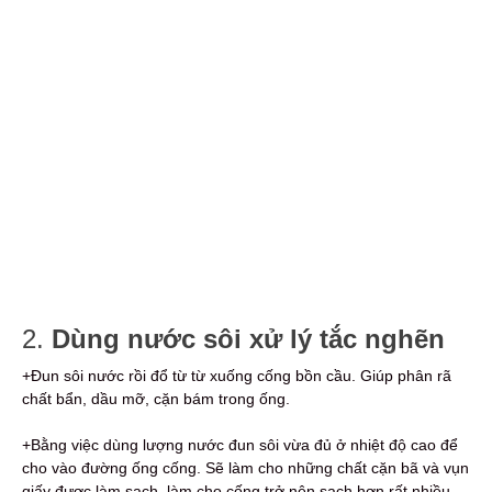
2.
Dùng nước sôi xử lý tắc nghẽn
+Đun sôi nước rồi đổ từ từ xuống cống bồn cầu. Giúp phân rã
chất bẩn, dầu mỡ, cặn bám trong ống.
+Bằng việc dùng lượng nước đun sôi vừa đủ ở nhiệt độ cao để
cho vào đường ống cống. Sẽ làm cho những chất cặn bã và vụn
giấy được làm sạch, làm cho cống trở nên sạch hơn rất nhiều.