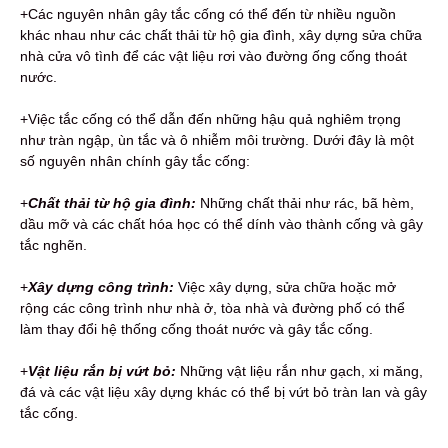
+Các nguyên nhân gây tắc cống có thể đến từ nhiều nguồn
khác nhau như các chất thải từ hộ gia đình, xây dựng sửa chữa
nhà cửa vô tình để các vật liệu rơi vào đường ống cống thoát
nước.
+Việc tắc cống có thể dẫn đến những hậu quả nghiêm trọng
như tràn ngập, ùn tắc và ô nhiễm môi trường. Dưới đây là một
số nguyên nhân chính gây tắc cống:
+
Chất thải từ hộ gia đình:
Những chất thải như rác, bã hèm,
dầu mỡ và các chất hóa học có thể dính vào thành cống và gây
tắc nghẽn.
+
Xây dựng công trình:
Việc xây dựng, sửa chữa hoặc mở
rộng các công trình như nhà ở, tòa nhà và đường phố có thể
làm thay đổi hệ thống cống thoát nước và gây tắc cống.
+
Vật liệu rắn bị vứt bỏ:
Những vật liệu rắn như gạch, xi măng,
đá và các vật liệu xây dựng khác có thể bị vứt bỏ tràn lan và gây
tắc cống.