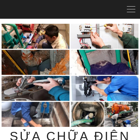
SỬA CHỮA ĐIỆN