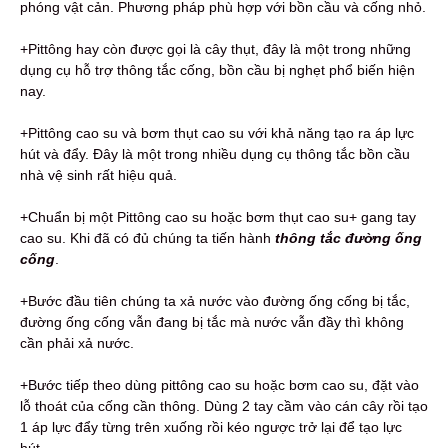
phóng vật cản. Phương pháp phù hợp với bồn cầu và cống nhỏ.
+Pittông hay còn được gọi là cây thụt, đây là một trong những
dụng cụ hỗ trợ thông tắc cống, bồn cầu bị nghẹt phổ biến hiện
nay.
+Pittông cao su và bơm thụt cao su với khả năng tạo ra áp lực
hút và đẩy. Đây là một trong nhiều dụng cụ thông tắc bồn cầu
nhà vệ sinh rất hiệu quả.
+Chuẩn bị một Pittông cao su hoặc bơm thụt cao su+ gang tay
cao su. Khi đã có đủ chúng ta tiến hành
thông tắc đường ống
cống
.
+Bước đầu tiên chúng ta xả nước vào đường ống cống bị tắc,
đường ống cống vẫn đang bị tắc mà nước vẫn đầy thì không
cần phải xả nước.
+Bước tiếp theo dùng pittông cao su hoặc bơm cao su, đặt vào
lỗ thoát của cống cần thông. Dùng 2 tay cầm vào cán cây rồi tạo
1 áp lực đẩy từng trên xuống rồi kéo ngược trở lại để tạo lực
hút.