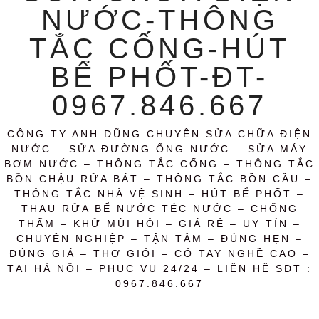
NƯỚC-THÔNG
TẮC CỐNG-HÚT
BỂ PHỐT-ĐT-
0967.846.667
CÔNG TY ANH DŨNG CHUYÊN SỬA CHỮA ĐIỆN
NƯỚC – SỬA ĐƯỜNG ỐNG NƯỚC – SỬA MÁY
BƠM NƯỚC – THÔNG TẮC CỐNG – THÔNG TẮC
BỒN CHẬU RỬA BÁT – THÔNG TẮC BỒN CẦU –
THÔNG TẮC NHÀ VỆ SINH – HÚT BỂ PHỐT –
THAU RỬA BỂ NƯỚC TÉC NƯỚC – CHỐNG
THẤM – KHỬ MÙI HÔI – GIÁ RẺ – UY TÍN –
CHUYÊN NGHIỆP – TẬN TÂM – ĐÚNG HẸN –
ĐÚNG GIÁ – THỢ GIỎI – CÓ TAY NGHỀ CAO –
TẠI HÀ NỘI – PHỤC VỤ 24/24 – LIÊN HỆ SĐT :
0967.846.667