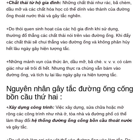
+
Chất thải từ hộ gia đình:
Những chất thải như rác, bã chèm,
dầu mỡ và các chất hóa học có thể dính vào thành của đường
ống thoát nước thải và gây tắc nghẽn.
+Do thói quen sinh hoạt của các hộ gia đình khi sử dụng,
thường đổ thẳng các chất thải nói trên vào đường ống. Khi đấy
các chất thải sẽ chui thẳng vào đường ống và không phân hủy
hết lâu ngày gây hiện tượng tắc.
+Những mảnh vụn của thức ăn, dầu mỡ, bã chè. v. v. v. có cảm
giác như sẽ trôi đi hết. Nhưng thực ra chúng vẫn bám vào
đường ống, và tích tụ lại lâu ngày gây ra hiện tượng tắc.
Nguyên nhân gây tắc đường ống cống
bồn cầu thứ hai :
+
Xây dựng công trình:
Việc xây dựng, sửa chữa hoặc mở
rộng các công trình như nhà ở, tòa nhà và đường phố có thể
làm thay đổi
hệ thống đường ống cống bồn cầu thoát nước
và gây tắc.
+Do vô tình làm rơi các vật thể vào đường ống vào làm tắc. Do