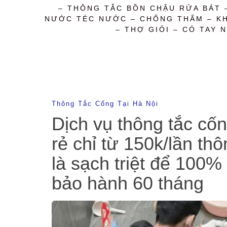
– THÔNG TẮC BỒN CHẬU RỬA BÁT 
NƯỚC TÉC NƯỚC – CHỐNG THẤM – KHỬ
– THỢ GIỎI – CÓ TAY N
Thông Tắc Cống Tại Hà Nội
Dịch vụ thông tắc cố
rẻ chỉ từ 150k/lần th
là sạch triệt để 100%
bảo hành 60 tháng