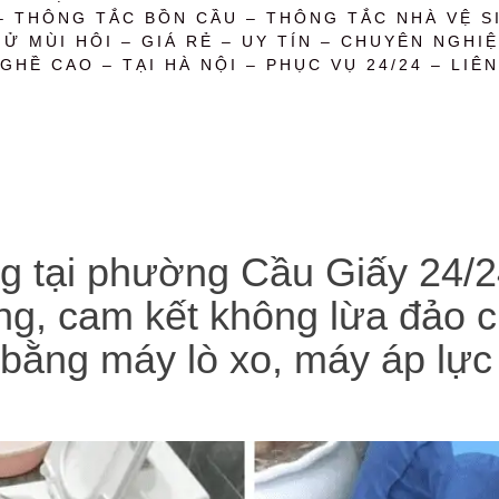
– THÔNG TẮC BỒN CẦU – THÔNG TẮC NHÀ VỆ SI
 MÙI HÔI – GIÁ RẺ – UY TÍN – CHUYÊN NGHIỆ
GHỀ CAO – TẠI HÀ NỘI – PHỤC VỤ 24/24 – LIÊN
ng tại phường Cầu Giấy 24/2
ông, cam kết không lừa đảo 
 bằng máy lò xo, máy áp lực