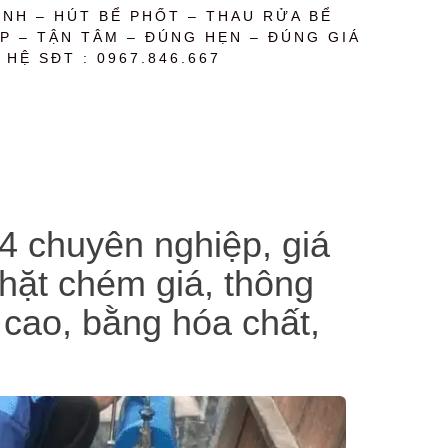
NH – HÚT BỂ PHỐT – THAU RỬA BỂ
P – TẬN TÂM – ĐÚNG HẸN – ĐÚNG GIÁ
 HỆ SĐT : 0967.846.667
4 chuyên nghiệp, giá
chặt chém giá, thông
 cao, bằng hóa chất,