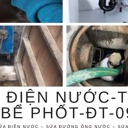
 ĐIỆN NƯỚC-
BỂ PHỐT-ĐT-09
ỮA ĐIỆN NƯỚC – SỬA ĐƯỜNG ỐNG NƯỚC – SỬ