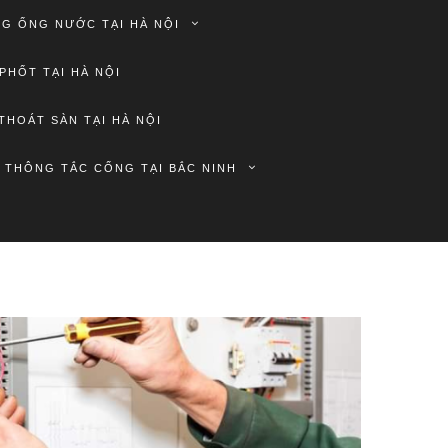
G ỐNG NƯỚC TẠI HÀ NỘI
PHỐT TẠI HÀ NỘI
THOÁT SÀN TẠI HÀ NỘI
THÔNG TẮC CỐNG TẠI BẮC NINH