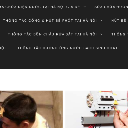
ỬA CHỮA ĐIỆN NƯỚC TẠI HÀ NỘI GIÁ RẺ
SỬA CHỮA ĐƯỜN
THÔNG TẮC CỐNG & HÚT BỂ PHỐT TẠI HÀ NỘI
HÚT BỂ 
THÔNG TẮC BỒN CHẬU RỬA BÁT TẠI HÀ NỘI
THÔNG 
NỘI
THÔNG TẮC ĐƯỜNG ỐNG NƯỚC SẠCH SINH HOẠT