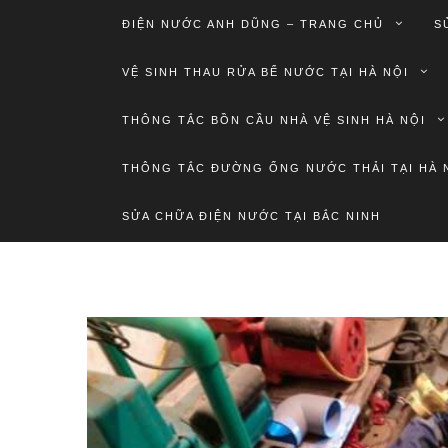
ĐIỆN NƯỚC ANH DŨNG – TRANG CHỦ
S
VỆ SINH THAU RỬA BỂ NƯỚC TẠI HÀ NỘI
THÔNG TẮC BỒN CẦU NHÀ VỆ SINH HÀ NỘI
THÔNG TẮC ĐƯỜNG ỐNG NƯỚC THẢI TẠI HÀ 
SỬA CHỮA ĐIỆN NƯỚC TẠI BẮC NINH