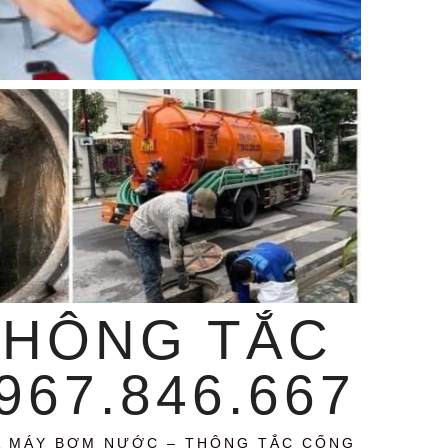
THÔNG TẮC
67.846.667
A MÁY BƠM NƯỚC – THÔNG TẮC CỐNG