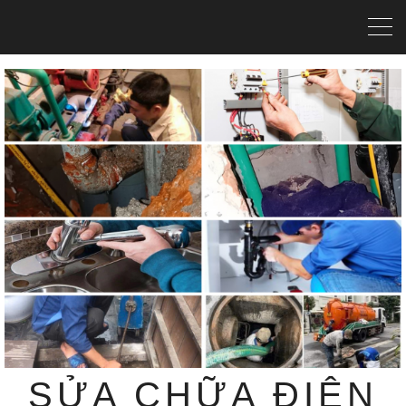
SỬA CHỮA ĐIỆN