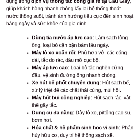
dụng trong
dịch vụ thông tắc cống giá rẻ tại Cầu Giấy
,
giúp khách hàng nhanh chóng lấy lại hệ thống thoát
nước thông suốt, tránh ảnh hưởng tiêu cực đến sinh hoạt
hàng ngày và sức khỏe của gia đình.
Dùng tia nước áp lực cao:
Làm sạch lòng
ống, loại bỏ cặn bặn bám lâu ngày.
Máy lò xo xoắn rối:
Phù hợp với các cống
dài, tắc do rác, dầu mỡ cục bộ.
Máy áp lực cao:
Loại bỏ tắc nghẽn cứng
đầu, vệ sinh đường ống nhanh chóng.
Xe hút bể phốt chuyên dụng:
Hút sạch bể,
xử lý triệt để các chất thải cứng, mùi hôi.
Máy hút bụi công nghiệp:
Hút sạch rác, vật
thể gây tắc.
Dụng cụ đa năng:
Dây lò xo, pittông cao su,
bơm hơi.
Hóa chất & hế phẩm sinh học vi sinh:
Phân
hủy hữu cơ, duy trì hệ thống sạch sẽ.