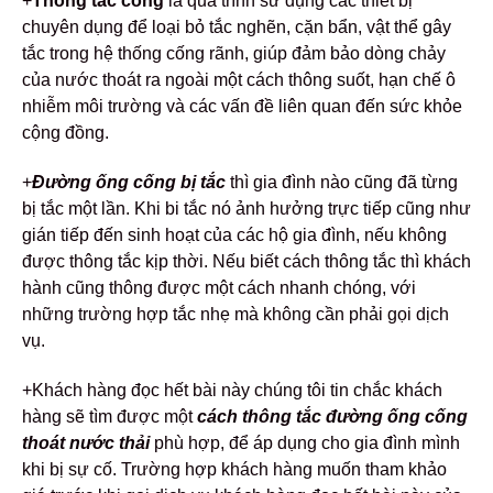
+
Thông tắc cống
là quá trình sử dụng các thiết bị
chuyên dụng để loại bỏ tắc nghẽn, cặn bẩn, vật thể gây
tắc trong hệ thống cống rãnh, giúp đảm bảo dòng chảy
của nước thoát ra ngoài một cách thông suốt, hạn chế ô
nhiễm môi trường và các vấn đề liên quan đến sức khỏe
cộng đồng.
+
Đường ống cống bị tắc
thì gia đình nào cũng đã từng
bị tắc một lần. Khi bi tắc nó ảnh hưởng trực tiếp cũng như
gián tiếp đến sinh hoạt của các hộ gia đình, nếu không
được thông tắc kịp thời.
Nếu biết cách thông tắc thì khách
hành cũng thông được một cách nhanh chóng, với
những trường hợp tắc nhẹ mà không cần phải gọi dịch
vụ.
+Khách hàng đọc hết bài này chúng tôi tin chắc khách
hàng sẽ tìm được một
cách
thông tắc đường ống cống
thoát nước thải
phù hợp, để áp dụng cho gia đình mình
khi bị sự cố.
Trường hợp khách hàng muốn tham khảo