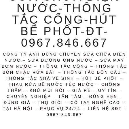
NƯỚC-THÔNG
TẮC CỐNG-HÚT
BỂ PHỐT-ĐT-
0967.846.667
CÔNG TY ANH DŨNG CHUYÊN SỬA CHỮA ĐIỆN
NƯỚC – SỬA ĐƯỜNG ỐNG NƯỚC – SỬA MÁY
BƠM NƯỚC – THÔNG TẮC CỐNG – THÔNG TẮC
BỒN CHẬU RỬA BÁT – THÔNG TẮC BỒN CẦU –
THÔNG TẮC NHÀ VỆ SINH – HÚT BỂ PHỐT –
THAU RỬA BỂ NƯỚC TÉC NƯỚC – CHỐNG
THẤM – KHỬ MÙI HÔI – GIÁ RẺ – UY TÍN –
CHUYÊN NGHIỆP – TẬN TÂM – ĐÚNG HẸN –
ĐÚNG GIÁ – THỢ GIỎI – CÓ TAY NGHỀ CAO –
TẠI HÀ NỘI – PHỤC VỤ 24/24 – LIÊN HỆ SĐT :
0967.846.667