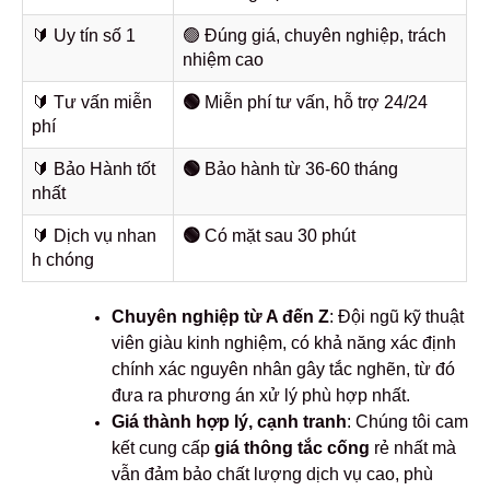
🔰️ Uy tín số 1
🟢 Đúng giá, chuyên nghiệp, trách
nhiệm cao
🔰️ Tư vấn miễn
🟢
Miễn phí tư vấn, hỗ trợ 24/24
phí
🔰️ Bảo Hành tốt
🟢
Bảo hành từ 36-60 tháng
nhất
🔰️ Dịch vụ nhan
🟢
Có mặt sau 30 phút
h chóng
Chuyên nghiệp từ A đến Z
: Đội ngũ kỹ thuật
viên giàu kinh nghiệm, có khả năng xác định
chính xác nguyên nhân gây tắc nghẽn, từ đó
đưa ra phương án xử lý phù hợp nhất.
Giá thành hợp lý, cạnh tranh
: Chúng tôi cam
kết cung cấp
giá thông tắc cống
rẻ nhất mà
vẫn đảm bảo chất lượng dịch vụ cao, phù