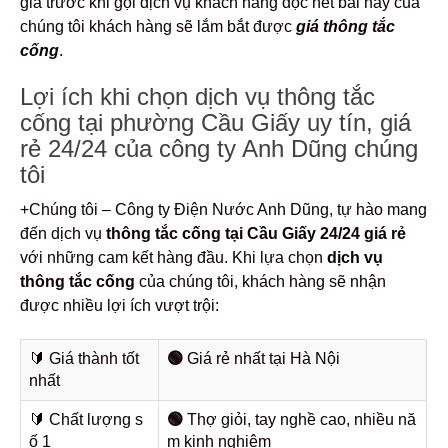
giá trước khi gọi dịch vụ khách hàng đọc hết bài này của
chúng tôi khách hàng sẽ lắm bắt được
giá thông tắc
cống
.
Lợi ích khi chọn dịch vụ thông tắc
cống tại phường Cầu Giấy uy tín, giá
rẻ 24/24 của công ty Anh Dũng chúng
tôi
+Chúng tôi – Công ty Điện Nước Anh Dũng, tự hào mang
đến dịch vụ
thông tắc cống tại Cầu Giấy 24/24 giá rẻ
với những cam kết hàng đầu. Khi lựa chọn
dịch vụ
thông tắc cống
của chúng tôi, khách hàng sẽ nhận
được nhiều lợi ích vượt trội:
🔰️ Giá thành tốt
🟢
Giá rẻ nhất tại Hà Nội
nhất
🔰️ Chất lượng s
🟢
Thợ giỏi, tay nghề cao, nhiều nă
ố 1
m kinh nghiệm