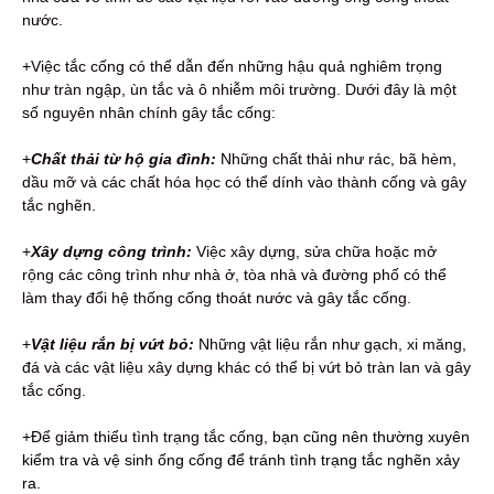
nước.
+Việc tắc cống có thể dẫn đến những hậu quả nghiêm trọng
như tràn ngập, ùn tắc và ô nhiễm môi trường. Dưới đây là một
số nguyên nhân chính gây tắc cống:
+
Chất thải từ hộ gia đình:
Những chất thải như rác, bã hèm,
dầu mỡ và các chất hóa học có thể dính vào thành cống và gây
tắc nghẽn.
+
Xây dựng công trình:
Việc xây dựng, sửa chữa hoặc mở
rộng các công trình như nhà ở, tòa nhà và đường phố có thể
làm thay đổi hệ thống cống thoát nước và gây tắc cống.
+
Vật liệu rắn bị vứt bỏ:
Những vật liệu rắn như gạch, xi măng,
đá và các vật liệu xây dựng khác có thể bị vứt bỏ tràn lan và gây
tắc cống.
+Để giảm thiểu tình trạng tắc cống,
bạn cũng nên thường xuyên
kiểm tra và vệ sinh ống cống để tránh tình trạng tắc nghẽn xảy
ra.