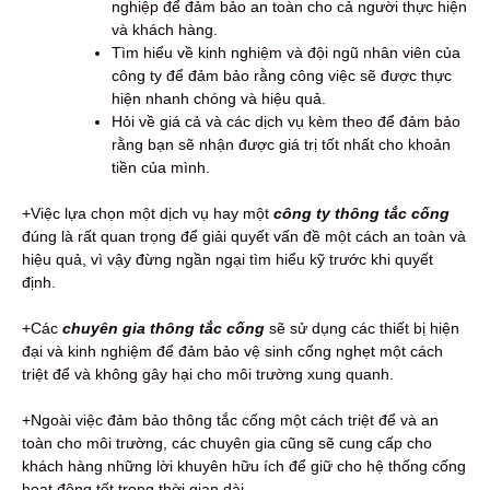
nghiệp để đảm bảo an toàn cho cả người thực hiện
và khách hàng.
Tìm hiểu về kinh nghiệm và đội ngũ nhân viên của
công ty để đảm bảo rằng công việc sẽ được thực
hiện nhanh chóng và hiệu quả.
Hỏi về giá cả và các dịch vụ kèm theo để đảm bảo
rằng bạn sẽ nhận được giá trị tốt nhất cho khoản
tiền của mình.
+Việc lựa chọn một dịch vụ hay một
công ty thông tắc cống
đúng là rất quan trọng để giải quyết vấn đề một cách an toàn và
hiệu quả, vì vậy đừng ngần ngại tìm hiểu kỹ trước khi quyết
định.
+Các
chuyên gia thông tắc cống
sẽ sử dụng các thiết bị hiện
đại và kinh nghiệm để đảm bảo vệ sinh cống nghẹt một cách
triệt để và không gây hại cho môi trường xung quanh.
+Ngoài việc đảm bảo thông tắc cống một cách triệt để và an
toàn cho môi trường, các chuyên gia cũng sẽ cung cấp cho
khách hàng những lời khuyên hữu ích để giữ cho hệ thống cống
hoạt động tốt trong thời gian dài.