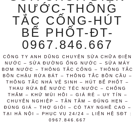
NƯỚC-THÔNG
TẮC CỐNG-HÚT
BỂ PHỐT-ĐT-
0967.846.667
CÔNG TY ANH DŨNG CHUYÊN SỬA CHỮA ĐIỆN
NƯỚC – SỬA ĐƯỜNG ỐNG NƯỚC – SỬA MÁY
BƠM NƯỚC – THÔNG TẮC CỐNG – THÔNG TẮC
BỒN CHẬU RỬA BÁT – THÔNG TẮC BỒN CẦU –
THÔNG TẮC NHÀ VỆ SINH – HÚT BỂ PHỐT –
THAU RỬA BỂ NƯỚC TÉC NƯỚC – CHỐNG
THẤM – KHỬ MÙI HÔI – GIÁ RẺ – UY TÍN –
CHUYÊN NGHIỆP – TẬN TÂM – ĐÚNG HẸN –
ĐÚNG GIÁ – THỢ GIỎI – CÓ TAY NGHỀ CAO –
TẠI HÀ NỘI – PHỤC VỤ 24/24 – LIÊN HỆ SĐT :
0967.846.667