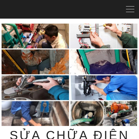
SỬA CHỮA ĐIỆN