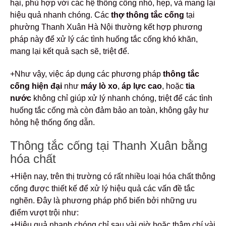
hại, phù hợp với các hệ thống cống nhỏ, hẹp, và mang lại
hiệu quả nhanh chóng. Các
thợ thông tắc cống
tại
phường Thanh Xuân Hà Nội thường kết hợp phương
pháp này để xử lý các tình huống tắc cống khó khăn,
mang lại kết quả sạch sẽ, triệt để.
+Như vậy, việc áp dụng các phương pháp
thông tắc
cống hiện đại
như
máy lò xo
,
áp lực cao
, hoặc
tia
nước
không chỉ giúp xử lý nhanh chóng, triệt để các tình
huống tắc cống mà còn đảm bảo an toàn, không gây hư
hỏng hệ thống ống dẫn.
Thông tắc cống tại Thanh Xuân bằng
hóa chất
+Hiện nay, trên thị trường có rất nhiều loại hóa chất thông
cống được thiết kế để xử lý hiệu quả các vấn đề tắc
nghẽn. Đây là phương pháp phổ biến bởi những ưu
điểm vượt trội như:
+Hiệu quả nhanh chóng chỉ sau vài giờ hoặc thậm chí vài