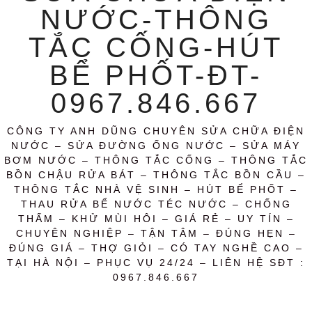
NƯỚC-THÔNG
TẮC CỐNG-HÚT
BỂ PHỐT-ĐT-
0967.846.667
CÔNG TY ANH DŨNG CHUYÊN SỬA CHỮA ĐIỆN
NƯỚC – SỬA ĐƯỜNG ỐNG NƯỚC – SỬA MÁY
BƠM NƯỚC – THÔNG TẮC CỐNG – THÔNG TẮC
BỒN CHẬU RỬA BÁT – THÔNG TẮC BỒN CẦU –
THÔNG TẮC NHÀ VỆ SINH – HÚT BỂ PHỐT –
THAU RỬA BỂ NƯỚC TÉC NƯỚC – CHỐNG
THẤM – KHỬ MÙI HÔI – GIÁ RẺ – UY TÍN –
CHUYÊN NGHIỆP – TẬN TÂM – ĐÚNG HẸN –
ĐÚNG GIÁ – THỢ GIỎI – CÓ TAY NGHỀ CAO –
TẠI HÀ NỘI – PHỤC VỤ 24/24 – LIÊN HỆ SĐT :
0967.846.667