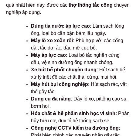
quả nhất hiện nay, được các
thợ thông tắc cống
chuyên
nghiệp áp dụng.
Dùng tia nước áp lực cao:
Làm sạch lòng
ống, loại bỏ cặn bặn bám lâu ngày.
Máy lò xo xoắn rối:
Phù hợp với các cống
dài, tắc do rác, dầu mỡ cục bộ.
Máy áp lực cao:
Loại bỏ tắc nghẽn cứng
đầu, vệ sinh đường ống nhanh chóng.
Xe hút bể phốt chuyên dụng:
Hút sạch bể,
xử lý triệt để các chất thải cứng, mùi hôi.
Máy hút bụi công nghiệp:
Hút sạch rác, vật
thể gây tắc.
Dụng cụ đa năng:
Dây lò xo, pittông cao su,
bơm hơi.
Hóa chất & hế phẩm sinh học vi sinh:
Phân
hủy hữu cơ, duy trì hệ thống sạch sẽ.
Công nghệ CCTV kiểm tra đường ống:
Phát hiện chính xác nguyên nhân gây tắc,