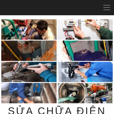
SỬA CHỮA ĐIỆN