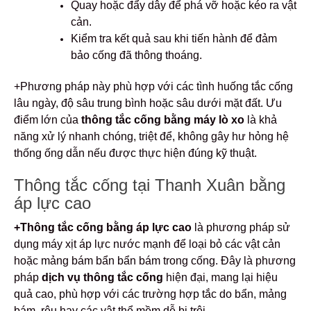
Quay hoặc đẩy dây để phá vỡ hoặc kéo ra vật
cản.
Kiểm tra kết quả sau khi tiến hành để đảm
bảo cống đã thông thoáng.
+Phương pháp này phù hợp với các tình huống tắc cống
lâu ngày, độ sâu trung bình hoặc sâu dưới mặt đất. Ưu
điểm lớn của
thông tắc cống bằng máy lò xo
là khả
năng xử lý nhanh chóng, triệt để, không gây hư hỏng hệ
thống ống dẫn nếu được thực hiện đúng kỹ thuật.
Thông tắc cống tại Thanh Xuân bằng
áp lực cao
+Thông tắc cống bằng áp lực cao
là phương pháp sử
dụng máy xịt áp lực nước mạnh để loại bỏ các vật cản
hoặc mảng bám bẩn bẩn bám trong cống. Đây là phương
pháp
dịch vụ thông tắc cống
hiện đại, mang lại hiệu
quả cao, phù hợp với các trường hợp tắc do bẩn, mảng
bám, rêu hay các vật thể mềm dễ bị trôi.