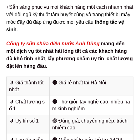
+Sẵn sàng phục vụ mọi khách hàng một cách nhanh nhất
với đội ngũ kỹ thuật tâm huyết cùng và trang thiết bị máy
móc đầy đủ đáp ứng được mọi yêu cầu
thông tắc vệ
sinh.
Công ty sửa chữa điện nước Anh Dũng
mang đến
một dịch vụ tốt nhất hài lòng tất cả các khách hàng
dù khó tính nhất, lấy phương châm uy tín, chất lượng
đặt lên hàng đầu.
🔰️ Giá thành tốt
🟢
Giá rẻ nhất tại Hà Nội
nhất
🔰️ Chất lượng s
🟢
Thợ giỏi, tay nghề cao, nhiều nă
ố 1
m kinh nghiệm
🔰️ Uy tín số 1
🟢 Đúng giá, chuyên nghiệp, trách
nhiệm cao
🔰️ Tư vấn miễn
🟢
Miễn phí tư vấn, hỗ trợ 24/24