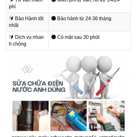
phí
🔰️ Bảo Hành tốt
🟢
Bảo hành từ 24-36 tháng
nhất
🔰️ Dịch vụ nhan
🟢
Có mặt sau 30 phút
h chóng