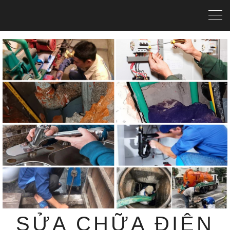
SỬA CHỮA ĐIỆN