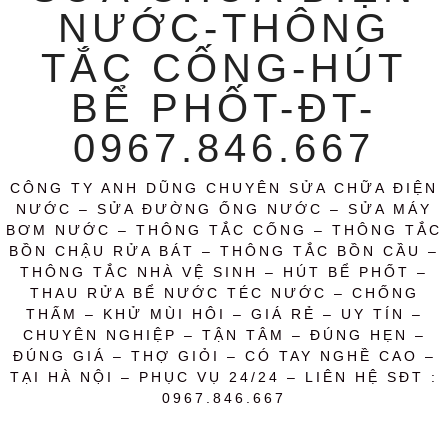
NƯỚC-THÔNG
TẮC CỐNG-HÚT
BỂ PHỐT-ĐT-
0967.846.667
CÔNG TY ANH DŨNG CHUYÊN SỬA CHỮA ĐIỆN
NƯỚC – SỬA ĐƯỜNG ỐNG NƯỚC – SỬA MÁY
BƠM NƯỚC – THÔNG TẮC CỐNG – THÔNG TẮC
BỒN CHẬU RỬA BÁT – THÔNG TẮC BỒN CẦU –
THÔNG TẮC NHÀ VỆ SINH – HÚT BỂ PHỐT –
THAU RỬA BỂ NƯỚC TÉC NƯỚC – CHỐNG
THẤM – KHỬ MÙI HÔI – GIÁ RẺ – UY TÍN –
CHUYÊN NGHIỆP – TẬN TÂM – ĐÚNG HẸN –
ĐÚNG GIÁ – THỢ GIỎI – CÓ TAY NGHỀ CAO –
TẠI HÀ NỘI – PHỤC VỤ 24/24 – LIÊN HỆ SĐT :
0967.846.667