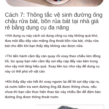
Cách 7: Thông tắc vệ sinh đường ống
chậu rửa bát, bồn rủa bát tại nhà giá
rẻ bằng dụng cụ đa năng
+Với dụng cụ này cách sử dụng công cụ này không quá khó,
đưa một đầu dây vào miệng ống thoát bồn rửa bát, chậu rửa
bát cho đến khi bạn thấy dây không vào được nữa.
+Thì tiến hành cầm lấy cán quay rồi xoay theo chiều kim đồng
hồ, lúc quay bạn nên cầm lấy sợi dây cáp đẩy vào bên trong
như vậy mới tăng hiệu quả. Xoay liên tục như vậy để dụng cụ
này có thể phá vỡ vật cản.
+Khi thấy dây vào hết thì xoay ngược lại để lôi sợi dây cáp ra,
xả nước kiểm tra xem đường ống đã được thông chưa, nếu
chưa thì bạn cần thực hiện thao tác này nhiều lần để đảm bảo
đường ống được thông thoát nước.