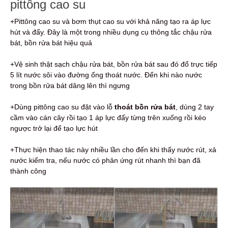
pittông cao su
+Pittông cao su và bơm thụt cao su với khả năng tạo ra áp lực
hút và đẩy. Đây là một trong nhiều dụng cụ thông tắc chậu rửa
bát, bồn rửa bát hiệu quả
+Vệ sinh thật sạch chậu rửa bát, bồn rửa bát sau đó đổ trực tiếp
5 lít nước sôi vào đường ống thoát nước. Đến khi nào nước
trong bồn rửa bát dâng lên thì ngưng
+Dùng pittông cao su đặt vào lỗ
thoát bồn rửa bát
, dùng 2 tay
cầm vào cán cây rồi tạo 1 áp lực đẩy từng trên xuống rồi kéo
ngược trở lại để tạo lực hút
+Thực hiện thao tác này nhiều lần cho đến khi thấy nước rút, xả
nước kiểm tra, nếu nước có phản ứng rút nhanh thì bạn đã
thành công