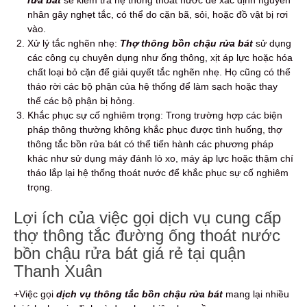
nhân gây nghẹt tắc, có thể do cặn bã, sỏi, hoặc đồ vật bị rơi
vào.
Xử lý tắc nghẽn nhẹ:
Thợ thông bồn chậu rửa bát
sử dụng
các công cụ chuyên dụng như ống thông, xịt áp lực hoặc hóa
chất loại bỏ cặn để giải quyết tắc nghẽn nhẹ. Họ cũng có thể
tháo rời các bộ phận của hệ thống để làm sạch hoặc thay
thế các bộ phận bị hỏng.
Khắc phục sự cố nghiêm trọng: Trong trường hợp các biện
pháp thông thường không khắc phục được tình huống, thợ
thông tắc bồn rửa bát có thể tiến hành các phương pháp
khác như sử dụng máy đánh lò xo, máy áp lực hoặc thậm chí
tháo lắp lại hệ thống thoát nước để khắc phục sự cố nghiêm
trọng.
Lợi ích của việc gọi dịch vụ cung cấp
thợ thông tắc đường ống thoát nước
bồn chậu rửa bát giá rẻ tại quận
Thanh Xuân
+Việc gọi
dịch vụ thông tắc bồn chậu rửa bát
mang lại nhiều