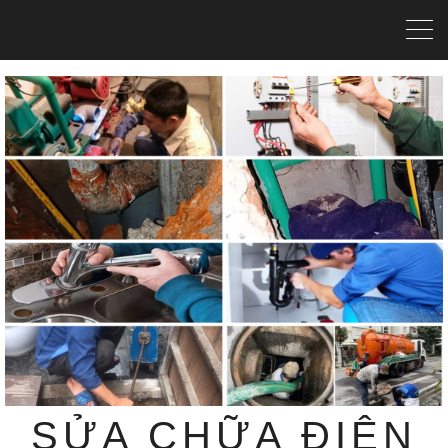
SỬA CHỮA ĐIỆN