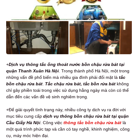
+
Dịch vụ thông tắc ống thoát nước bồn chậu rửa bát tại
quận Thanh Xuân Hà Nội
.
Trong thành phố Hà Nội, một trong
những vấn đề phổ biến mà nhiều gia đình phải đối mặt là
tắc
bồn chậu rửa bát
.
Tắc chậu rửa bát, tắc bồn rửa bát
không
chỉ gây phiền toái trong việc sử dụng hằng ngày mà còn có thể
dẫn đến các vấn đề vệ sinh nghiêm trọng.
+Để giải quyết tình trạng này, nhiều công ty dịch vụ ra đời với
mục tiêu cung cấp
dịch vụ thông bồn chậu rửa bát
tại quận
Cầu Giấy Hà Nội
.
Công việc
thông tắc bồn chậu rửa bát
là
một quá trình phức tạp và cần có tay nghề, khinh nghiệm, công
cụ, máy móc hiện đại.