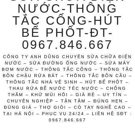
NƯỚC-THÔNG
TẮC CỐNG-HÚT
BỂ PHỐT-ĐT-
0967.846.667
CÔNG TY ANH DŨNG CHUYÊN SỬA CHỮA ĐIỆN
NƯỚC – SỬA ĐƯỜNG ỐNG NƯỚC – SỬA MÁY
BƠM NƯỚC – THÔNG TẮC CỐNG – THÔNG TẮC
BỒN CHẬU RỬA BÁT – THÔNG TẮC BỒN CẦU –
THÔNG TẮC NHÀ VỆ SINH – HÚT BỂ PHỐT –
THAU RỬA BỂ NƯỚC TÉC NƯỚC – CHỐNG
THẤM – KHỬ MÙI HÔI – GIÁ RẺ – UY TÍN –
CHUYÊN NGHIỆP – TẬN TÂM – ĐÚNG HẸN –
ĐÚNG GIÁ – THỢ GIỎI – CÓ TAY NGHỀ CAO –
TẠI HÀ NỘI – PHỤC VỤ 24/24 – LIÊN HỆ SĐT :
0967.846.667