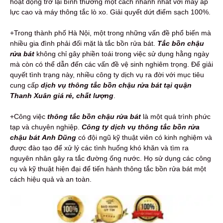
hoạt động trở lại bình thường một cách nhanh nhất với máy áp
lực cao và máy thông tắc lò xo. Giải quyết dứt điểm sạch 100%.
+Trong thành phố Hà Nội, một trong những vấn đề phổ biến mà
nhiều gia đình phải đối mặt là tắc bồn rửa bát.
Tắc bồn chậu
rửa bát
không chỉ gây phiền toái trong việc sử dụng hằng ngày
mà còn có thể dẫn đến các vấn đề vệ sinh nghiêm trọng. Để giải
quyết tình trạng này, nhiều công ty dịch vụ ra đời với mục tiêu
cung cấp
dịch vụ thông tắc bồn chậu rửa bát tại quận
Thanh Xuân giá rẻ, chất lượng
.
+Công việc
thông tắc bồn chậu rửa bát
là một quá trình phức
tạp và chuyên nghiệp.
Công ty
dịch vụ thông tắc bồn rửa
chậu bát
Anh Dũng
có đội ngũ kỹ thuật viên có kinh nghiệm và
được đào tạo để xử lý các tình huống khó khăn và tìm ra
nguyên nhân gây ra tắc đường ống nước. Họ sử dụng các công
cụ và kỹ thuật hiện đại để tiến hành thông tắc bồn rửa bát một
cách hiệu quả và an toàn.