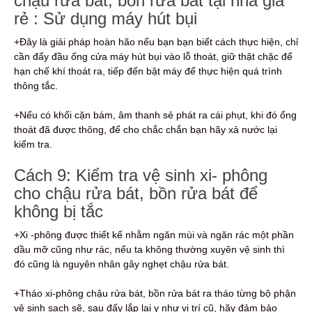
chậu rửa bát, bồn rửa bát tại nhà giá
rẻ : Sử dụng máy hút bụi
+Đây là giải pháp hoàn hão nếu bạn bạn biết cách thực hiện, chỉ
cần đẩy đầu ống cửa máy hút bụi vào lỗ thoát, giữ thật chặc để
hạn chế khí thoát ra, tiếp đến bật máy để thực hiện quá trình
thông tắc.
+Nếu có khối cặn bám, âm thanh sẻ phát ra cái phụt, khi đó ống
thoát đã được thông, để cho chắc chắn bạn hãy xả nước lại
kiểm tra.
Cách 9: Kiểm tra vệ sinh xi- phông
cho chậu rửa bát, bồn rửa bát để
không bị tắc
+Xi -phông được thiết kế nhằm ngăn mùi và ngăn rác một phần
dầu mỡ cũng như rác, nếu ta không thường xuyên vệ sinh thì
đó cũng là nguyên nhân gây nghẹt chậu rửa bát.
+Tháo xi-phông chậu rửa bát, bồn rửa bát ra tháo từng bộ phận
vệ sinh sạch sẽ, sau đấy lắp lại y như vị trí cũ, hãy đảm bảo