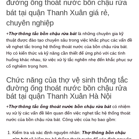
đường ống thoát nước bồn chậu rửa
bát tại quận Thanh Xuân giá rẻ,
chuyên nghiệp
+
Thợ thông tắc bồn chậu rửa bát
là những chuyên gia kỹ
thuật được đào tạo chuyên sâu trong việc khắc phục các vấn đề
về nghẹt tắc trong hệ thống thoát nước của bồn chậu rửa bát.
Họ có kiến thức và kỹ năng cần thiết để ứng phó với các tình
huống khác nhau, từ việc xử lý tắc nghẽn nhẹ đến khắc phục sự
cố nghiêm trọng hơn.
Chức năng của thợ vệ sinh thông tắc
đường ống thoát nước bồn chậu rửa
b
át tại quận Thanh Xuân Hà Nội
+
Thợ thông tắc ống thoát nước bồn chậu rửa bát
có nhiệm
vụ xử lý các vấn đề liên quan đến việc nghẹt tắc hệ thống thoát
nước của bồn chậu rửa bát. Công việc của họ bao gồm:
Kiểm tra và xác định nguyên nhân:
Thợ thông bồn chậu
rửa bát
sẽ kiểm tra hệ thống thoát nước để xác định nguyên