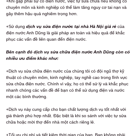
+Khi gặp phải sự cố điện nước, việc tự sửa chữa nếu không có
chuyên môn và kinh nghiệp có thể làm tăng nguy cơ tai nạn và
gây thêm hậu quả nghiêm trọng hơn.
+Sử dụng
dịch vụ sửa điện nước tại nhà Hà Nội giá rẻ
của
điện nước Anh Dũng là giải pháp an toàn và hiệu quả để khắc
phục các vấn đề liên quan đến điện nước.
Bên cạnh đó dịch vụ sửa chữa điện nước Anh Dũng còn có
nhiều ưu điểm khác như:
+Dịch vụ sửa chữa điện nước của chúng tôi có đội ngũ thợ kỹ
thuật có chuyên môm, kinh nghiệp, tay nghề cao trong lĩnh vực
sửa chữa điện nước. Chính vì vậy, họ có thể sử lý và khắc phục
nhanh chóng các vấn đề để bạn có thể sử dụng điện và nước
một các bình thường.
+Dịch vụ này cung cấp cho bạn chất lượng dịch vụ tốt nhất với
giá thành phù hợp nhất. Đặc biệt là khi so sánh với việc tự sửa
chữa hoặc mời thợ đến nhà một cách riêng lẻ.
+Tối ưu chi phí và tiết kiệm thời gian của bạn. Bạn không phải