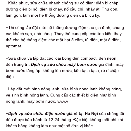
+Khắc phục, sửa chữa nhanh chóng sự cố điện: điện bị chập,
đường điện bị nổ, điện bị cháy, nổ cầu chì, nhảy át. Thu dọn,
làm gọn, làm mới hệ thống đường điện đã bị cũ kỹ.
+Thi công lắp đặt mới hệ thống đường điện cho gia đình, chung
cư, khách sạn, nhà hàng. Thay thế cung cấp các linh kiện thay
thế cho hệ thống điện: các mặt hạt ổ cắm, tủ điện, mặt ổ điện,
aptomat.
+Sửa chữa và lắp đặt các loại bóng đèn compact, đèn neon,
đèn trang trí.
Dịch vụ sửa chữa máy bơm nước
gia đình, máy
bơm nước tăng áp: không lên nước, kêu tạch tạch, rò rỉ chập
điện.
+Lắp đặt mới bình nóng lạnh, sửa bình nóng lạnh không nóng,
vệ sinh bình nóng lạnh. Cung cấp các thiết bị điện như bình
nóng lạnh, máy bơm nước. v.v.v.v
+
Dịch vụ sửa chữa điện nước
giá rẻ tại Hà Nội
của chúng tôi
đều được bảo hành từ 12-24 tháng. Đặc biệt không mất phí khi
khách hàng không làm như một số đơn vị khác.