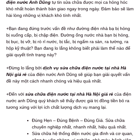
điện nước Anh Dũng
tự tin sửa chữa được mọi ca hỏng hóc
khó nhất hoàn thành bàn giao ngay trong ngày. Đảm bảo sẽ làm
hài lòng những vị khách khó tính nhất.
+Bạn đang đứng trước vấn đề như đường điện nhà bạ bị hỏng
bị xuống cấp, bị chập điện. Đường ống nước nhà bạn bị hỏng,
bị bục, bị vỡ, bị rò rỉ nước, bị tắc, bị ngấm ra sàn, ra tường, ra
hộp kỹ thuật? Bạn đang lo lắng không biết phải làm thế nào để
giải quyết tình trạng này?
+Đừng lo lắng bởi
dịch vụ sửa chữa điện nước tại nhà Hà
Nội giá rẻ
của điện nước Anh Dũng sẽ giúp bạn giải quyết vấn
đề này một cách nhanh chóng và hiệu quả nhất.
+Đến với
sửa chữa điện nước tại nhà Hà Nội giá rẻ
của điện
nước anh Dũng quý khách sẽ thấy được giá trị đồng tiền bỏ ra
tương xứng với lợi ích chất lượng dịch vụ mang lại.
Đúng Hẹn – Đúng Bệnh – Đúng Giá. Sửa chữa
chuyên nghiệp nhất, nhanh nhất, hiệu quả nhất.
Sửa chữa hệ thống điện nước gia đình và cơ quan,
công ty, văn phòng, xí nghiệp, nhà máy, bệnh viện,