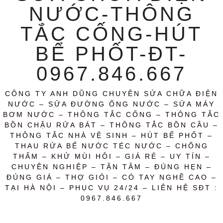
NƯỚC-THÔNG
TẮC CỐNG-HÚT
BỂ PHỐT-ĐT-
0967.846.667
CÔNG TY ANH DŨNG CHUYÊN SỬA CHỮA ĐIỆN
NƯỚC – SỬA ĐƯỜNG ỐNG NƯỚC – SỬA MÁY
BƠM NƯỚC – THÔNG TẮC CỐNG – THÔNG TẮC
BỒN CHẬU RỬA BÁT – THÔNG TẮC BỒN CẦU –
THÔNG TẮC NHÀ VỆ SINH – HÚT BỂ PHỐT –
THAU RỬA BỂ NƯỚC TÉC NƯỚC – CHỐNG
THẤM – KHỬ MÙI HÔI – GIÁ RẺ – UY TÍN –
CHUYÊN NGHIỆP – TẬN TÂM – ĐÚNG HẸN –
ĐÚNG GIÁ – THỢ GIỎI – CÓ TAY NGHỀ CAO –
TẠI HÀ NỘI – PHỤC VỤ 24/24 – LIÊN HỆ SĐT :
0967.846.667