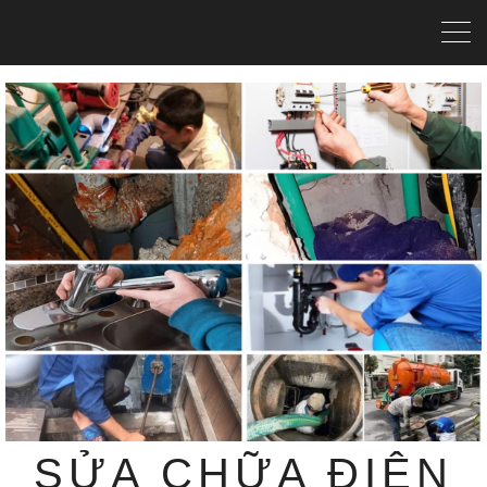
SỬA CHỮA ĐIỆN