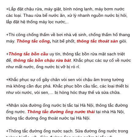
+Lắp đặt chậu rửa, máy giặt, bình nóng lạnh, máy bơm nước
các loại. Thau rửa bể nước ăn, xử lý nhanh nguồn nước bị hôi,
lắp đặt hệ thống máy lọc nước,..
+Thi công chống thấm về bơi nhà vệ sinh, chống thấm hố thang
máy.
Thông tắc cống
,
hút bể phốt,
thông tắc thoát sàn
giỏi.
+
Thông tắc bồn cầu
uy tín, thông tắc bồn rửa mặt sạch triệt
để,
thông tắc bồn chậu rửa bát
. Khắc phục các sự cố về nước
như mất nước, ống nước bị vỡ bị rò rỉ.
+Khắc phục sự cố gãy chân vòi sen vòi chậu âm trong tường
mà không cần đục phá. Khắc phục bồn cầu tắc, các loại thiết bị
như vòi nước, vòi sen,… bị hỏng hóc thay thế và sửa chữa.
+Nhận sửa đường ống nước bị tắc tại Hà Nội, thông tắc đường
ống nước.
Thông tắc đường ống nước thải
tại nhà Hà Nội,
thông tắc đường ống thoát nước tại Hà Nội.
+Thông tắc đường ống nước sạch. Sửa đường ống nước trong