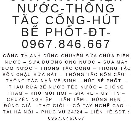
NƯỚC-THÔNG
TẮC CỐNG-HÚT
BỂ PHỐT-ĐT-
0967.846.667
CÔNG TY ANH DŨNG CHUYÊN SỬA CHỮA ĐIỆN
NƯỚC – SỬA ĐƯỜNG ỐNG NƯỚC – SỬA MÁY
BƠM NƯỚC – THÔNG TẮC CỐNG – THÔNG TẮC
BỒN CHẬU RỬA BÁT – THÔNG TẮC BỒN CẦU –
THÔNG TẮC NHÀ VỆ SINH – HÚT BỂ PHỐT –
THAU RỬA BỂ NƯỚC TÉC NƯỚC – CHỐNG
THẤM – KHỬ MÙI HÔI – GIÁ RẺ – UY TÍN –
CHUYÊN NGHIỆP – TẬN TÂM – ĐÚNG HẸN –
ĐÚNG GIÁ – THỢ GIỎI – CÓ TAY NGHỀ CAO –
TẠI HÀ NỘI – PHỤC VỤ 24/24 – LIÊN HỆ SĐT :
0967.846.667