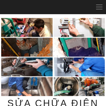
SỬA CHỮA ĐIỆN