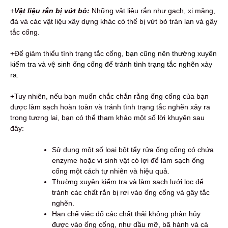
+
Vật liệu rắn bị vứt bỏ:
Những vật liệu rắn như gạch, xi măng,
đá và các vật liệu xây dựng khác có thể bị vứt bỏ tràn lan và gây
tắc cống.
+Để giảm thiểu tình trạng tắc cống,
bạn cũng nên thường xuyên
kiểm tra và vệ sinh ống cống để tránh tình trạng tắc nghẽn xảy
ra.
+Tuy nhiên, nếu bạn muốn chắc chắn rằng ống cống của bạn
được làm sạch hoàn toàn và tránh tình trạng tắc nghẽn xảy ra
trong tương lai, bạn có thể tham khảo một số lời khuyên sau
đây:
Sử dụng một số loại bột tẩy rửa ống cống có chứa
enzyme hoặc vi sinh vật có lợi để làm sạch ống
cống một cách tự nhiên và hiệu quả.
Thường xuyên kiểm tra và làm sạch lưới lọc để
tránh các chất rắn bị rơi vào ống cống và gây tắc
nghẽn.
Hạn chế việc đổ các chất thải không phân hủy
được vào ống cống, như dầu mỡ, bã hành và cà