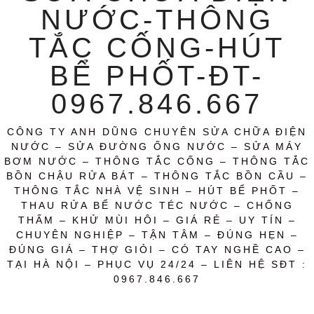
NƯỚC-THÔNG
TẮC CỐNG-HÚT
BỂ PHỐT-ĐT-
0967.846.667
CÔNG TY ANH DŨNG CHUYÊN SỬA CHỮA ĐIỆN
NƯỚC – SỬA ĐƯỜNG ỐNG NƯỚC – SỬA MÁY
BƠM NƯỚC – THÔNG TẮC CỐNG – THÔNG TẮC
BỒN CHẬU RỬA BÁT – THÔNG TẮC BỒN CẦU –
THÔNG TẮC NHÀ VỆ SINH – HÚT BỂ PHỐT –
THAU RỬA BỂ NƯỚC TÉC NƯỚC – CHỐNG
THẤM – KHỬ MÙI HÔI – GIÁ RẺ – UY TÍN –
CHUYÊN NGHIỆP – TẬN TÂM – ĐÚNG HẸN –
ĐÚNG GIÁ – THỢ GIỎI – CÓ TAY NGHỀ CAO –
TẠI HÀ NỘI – PHỤC VỤ 24/24 – LIÊN HỆ SĐT :
0967.846.667