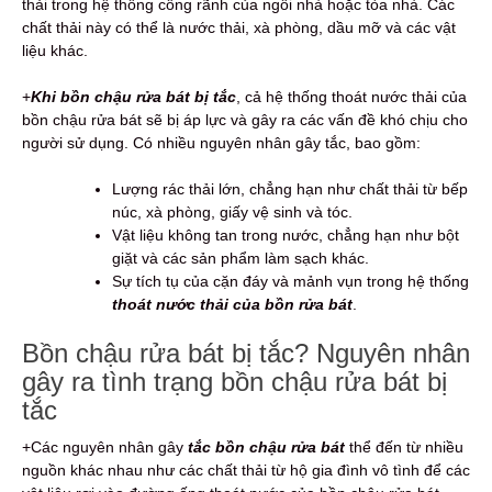
thải trong hệ thống cống rãnh của ngôi nhà hoặc tòa nhà. Các
chất thải này có thể là nước thải, xà phòng, dầu mỡ và các vật
liệu khác.
+
Khi bồn chậu rửa bát bị tắc
, cả hệ thống thoát nước thải của
bồn chậu rửa bát sẽ bị áp lực và gây ra các vấn đề khó chịu cho
người sử dụng. Có nhiều nguyên nhân gây tắc, bao gồm:
Lượng rác thải lớn, chẳng hạn như chất thải từ bếp
núc, xà phòng, giấy vệ sinh và tóc.
Vật liệu không tan trong nước, chẳng hạn như bột
giặt và các sản phẩm làm sạch khác.
Sự tích tụ của cặn đáy và mảnh vụn trong hệ thống
thoát nước thải của bồn rửa bát
.
Bồn chậu rửa bát bị tắc? Nguyên nhân
gây ra tình trạng bồn chậu rửa bát bị
tắc
+Các nguyên nhân gây
tắc bồn chậu rửa bát
thể đến từ nhiều
nguồn khác nhau như các chất thải từ hộ gia đình vô tình để các