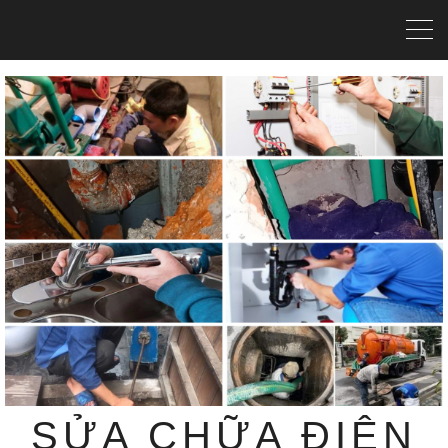
SỬA CHỮA ĐIỆN