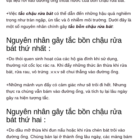
vật liệu rơi vào đường ống thoát nước của bồn chậu rửa bát.
+Việc
tắc chậu rửa bát
có thể dẫn đến những hậu quả nghiêm
trọng như tràn ngập, ùn tắc và ô nhiễm môi trường. Dưới đây là
một số nguyên nhân chính gây
tắc bồn chậu rửa bát
:
Nguyên nhân gây tắc bồn chậu rửa
bát thứ nhất :
+Do thói quen sinh hoạt của các hộ gia đình khi sử dụng,
thường rút cốc lọc rác ra. Khi đấy những thức ăn thừa khi rửa
bát, rửa rau, vỏ trứng .v.v.v sẽ chui thẳng vào đường ống.
+Những mảnh vụn đấy có cảm giác như sẽ trôi đi hết. Nhưng
thực ra chúng vẫn bám vào đường ống, và tích tụ lại lâu ngày
gây ra hiện tượng tắc.
Nguyên nhân gây tắc bồn chậu rửa
bát thứ hai :
+Do dầu mỡ thừa khi đun nấu hoặc khi rửa chén bát trôi vào
đường ống. Chúng bán lại ở thành ống lâu ngày, các mảng bám