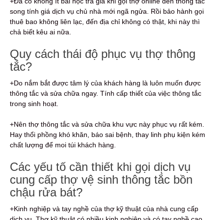
+Đã có không ít bài học trả giá khi gọi thợ online đến thông tắc
song tính giá dịch vụ chủ nhà mới ngã ngửa. Rồi bảo hành gọi
thuê bao không liên lạc, đến địa chỉ không có thật, khi này thì
chả biết kêu ai nữa.
Quy cách thái độ phục vụ thợ thông
tắc?
+Do nắm bắt được tâm lý của khách hàng là luôn muốn được
thông tắc và sửa chữa ngay. Tính cấp thiết của việc thông tắc
trong sinh hoạt.
+Nên thợ thông tắc và sửa chữa khu vực này phục vụ rất kém.
Hay thổi phồng khó khăn, báo sai bệnh, thay linh phụ kiện kém
chất lượng để moi túi khách hàng.
Các yếu tố cần thiết khi gọi dịch vụ
cung cấp thợ vệ sinh thông tắc bồn
chậu rửa bát?
+Kinh nghiệp và tay nghề của thợ kỹ thuật của nhà cung cấp
dịch vụ. Thợ kỹ thuật có nhiều kinh nghiệp và có tay nghề cao