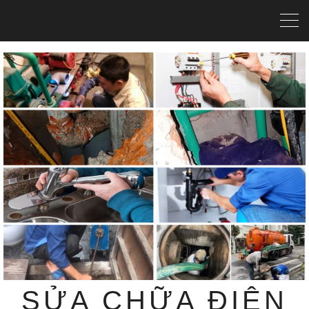
SỬA CHỮA ĐIỆN