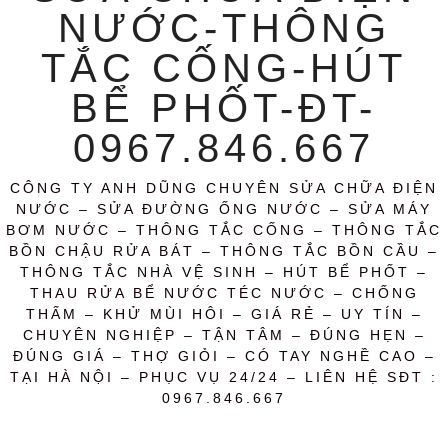
NƯỚC-THÔNG
TẮC CỐNG-HÚT
BỂ PHỐT-ĐT-
0967.846.667
CÔNG TY ANH DŨNG CHUYÊN SỬA CHỮA ĐIỆN
NƯỚC – SỬA ĐƯỜNG ỐNG NƯỚC – SỬA MÁY
BƠM NƯỚC – THÔNG TẮC CỐNG – THÔNG TẮC
BỒN CHẬU RỬA BÁT – THÔNG TẮC BỒN CẦU –
THÔNG TẮC NHÀ VỆ SINH – HÚT BỂ PHỐT –
THAU RỬA BỂ NƯỚC TÉC NƯỚC – CHỐNG
THẤM – KHỬ MÙI HÔI – GIÁ RẺ – UY TÍN –
CHUYÊN NGHIỆP – TẬN TÂM – ĐÚNG HẸN –
ĐÚNG GIÁ – THỢ GIỎI – CÓ TAY NGHỀ CAO –
TẠI HÀ NỘI – PHỤC VỤ 24/24 – LIÊN HỆ SĐT :
0967.846.667