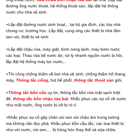
đường ống nước thoát, hệ thống thoát sàn, lắp đặt hệ thống
nước cho nhà vệ sinh.
+Lắp đặt đường nước sinh hoạt,.. tại hộ gia đình, các tòa nhà
chung cư, trường học. Lắp đặt, cung ứng các thiết bị nhà tắm
sen vòi, thiết bị vệ sinh
+Lắp đặt chậu rửa, máy giặt, bình nóng lạnh, máy bơm nước
các loại. Thau rửa bể nước ăn, xử lý nhanh nguồn nước bị hôi,
lắp đặt hệ thống máy lọc nước,..
+Thi công chống thấm về bơi nhà vệ sinh, chống thấm hố thang
máy.
Thông tắc cống
,
hút bể phốt,
thông tắc thoát sàn
giỏi.
+
Thông tắc bồn cầu
uy tín, thông tắc bồn rửa mặt sạch triệt
để,
thông tắc bồn chậu rửa bát
. Khắc phục các sự cố về nước
như mất nước, ống nước bị vỡ bị rò rỉ.
+Khắc phục sự cố gãy chân vòi sen vòi chậu âm trong tường
mà không cần đục phá. Khắc phục bồn cầu tắc, các loại thiết bị
như vòi nước, vòi sen,… bị hỏng hóc thay thế và sửa chữa.