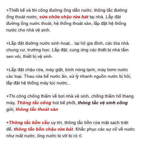
+Thiết kế và thi công đường ống dẫn nước, thông tắc đường
ống thoát nước,
sửa chữa chậu rửa bát
tại nhà. Lắp đặt
đường ống nước thoát, hệ thống thoát sàn, lắp đặt hệ thống
nước cho nhà vệ sinh.
+Lắp đặt đường nước sinh hoạt,.. tại hộ gia đình, các tòa nhà
chung cư, trường học. Lắp đặt, cung ứng các thiết bị nhà tắm
sen vòi, thiết bị vệ sinh
+Lắp đặt chậu rửa, máy giặt, bình nóng lạnh, máy bơm nước
các loại. Thau rửa bể nước ăn, xử lý nhanh nguồn nước bị hôi,
lắp đặt hệ thống máy lọc nước,..
+Thi công chống thấm về bơi nhà vệ sinh, chống thấm hố thang
máy.
Thông tắc cống
hút bể phốt,
thông tắc vệ sinh cống
giỏi,
thông tắc thoát sàn
+
Thông tắc bồn cầu
uy tín, thông tắc bồn rửa mặt sạch triệt
để,
thông tắc bồn chậu rửa bát
. Khắc phục các sự cố về nước
như mất nước, ống nước bị vỡ bị rò rỉ.