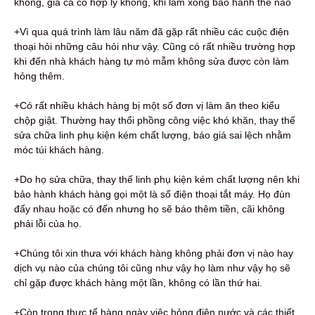
không, giá cả có hợp lý không, khi làm xong bảo hành thế nào
+Vì qua quá trình làm lâu năm đã gặp rất nhiều các cuộc điện
thoại hỏi những câu hỏi như vậy. Cũng có rất nhiều trường hợp
khi đến nhà khách hàng tự mò mẫm không sửa được còn làm
hỏng thêm.
+Có rất nhiều khách hàng bị một số đơn vị làm ăn theo kiểu
chộp giật. Thường hay thổi phồng công việc khó khăn, thay thế
sửa chữa linh phụ kiện kém chất lượng, báo giá sai lệch nhằm
móc túi khách hàng.
+Do họ sửa chữa, thay thế linh phụ kiện kém chất lượng nên khi
bảo hành khách hàng gọi một là số điện thoại tắt máy. Họ đùn
đẩy nhau hoặc có đến nhưng họ sẽ báo thêm tiền, cãi không
phải lỗi của họ.
+Chúng tôi xin thưa với khách hàng không phải đơn vị nào hay
dịch vụ nào của chúng tôi cũng như vậy họ làm như vậy họ sẽ
chỉ gặp được khách hàng một lần, không có lần thứ hai.
+Còn trong thực tế hàng ngày việc hỏng điện nước và các thiết