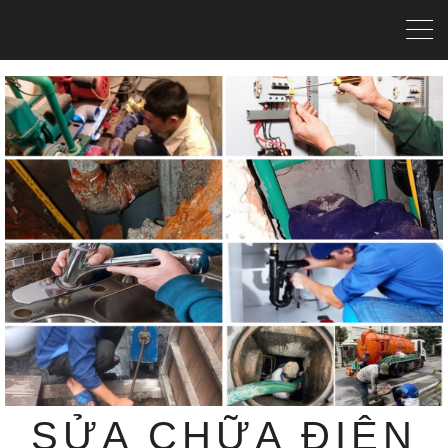
SỬA CHỮA ĐIỆN