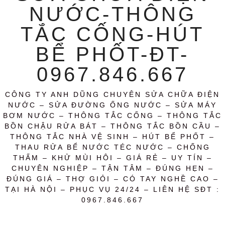
NƯỚC-THÔNG
TẮC CỐNG-HÚT
BỂ PHỐT-ĐT-
0967.846.667
CÔNG TY ANH DŨNG CHUYÊN SỬA CHỮA ĐIỆN
NƯỚC – SỬA ĐƯỜNG ỐNG NƯỚC – SỬA MÁY
BƠM NƯỚC – THÔNG TẮC CỐNG – THÔNG TẮC
BỒN CHẬU RỬA BÁT – THÔNG TẮC BỒN CẦU –
THÔNG TẮC NHÀ VỆ SINH – HÚT BỂ PHỐT –
THAU RỬA BỂ NƯỚC TÉC NƯỚC – CHỐNG
THẤM – KHỬ MÙI HÔI – GIÁ RẺ – UY TÍN –
CHUYÊN NGHIỆP – TẬN TÂM – ĐÚNG HẸN –
ĐÚNG GIÁ – THỢ GIỎI – CÓ TAY NGHỀ CAO –
TẠI HÀ NỘI – PHỤC VỤ 24/24 – LIÊN HỆ SĐT :
0967.846.667