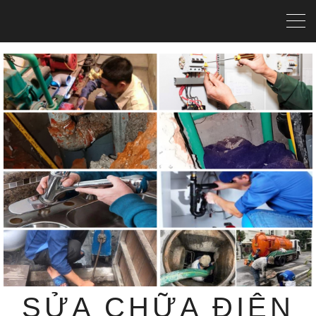
SỬA CHỮA ĐIỆN