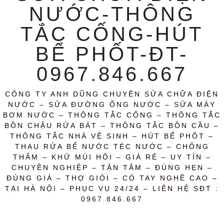
NƯỚC-THÔNG
TẮC CỐNG-HÚT
BỂ PHỐT-ĐT-
0967.846.667
CÔNG TY ANH DŨNG CHUYÊN SỬA CHỮA ĐIỆN
NƯỚC – SỬA ĐƯỜNG ỐNG NƯỚC – SỬA MÁY
BƠM NƯỚC – THÔNG TẮC CỐNG – THÔNG TẮC
BỒN CHẬU RỬA BÁT – THÔNG TẮC BỒN CẦU –
THÔNG TẮC NHÀ VỆ SINH – HÚT BỂ PHỐT –
THAU RỬA BỂ NƯỚC TÉC NƯỚC – CHỐNG
THẤM – KHỬ MÙI HÔI – GIÁ RẺ – UY TÍN –
CHUYÊN NGHIỆP – TẬN TÂM – ĐÚNG HẸN –
ĐÚNG GIÁ – THỢ GIỎI – CÓ TAY NGHỀ CAO –
TẠI HÀ NỘI – PHỤC VỤ 24/24 – LIÊN HỆ SĐT :
0967.846.667