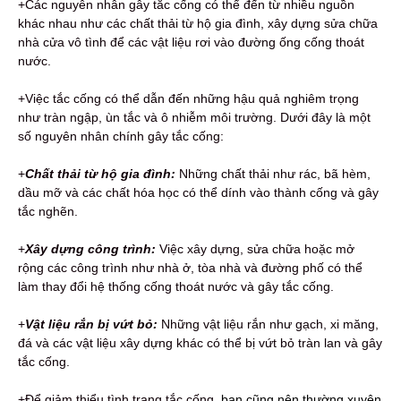
+Các nguyên nhân gây tắc cống có thể đến từ nhiều nguồn
khác nhau như các chất thải từ hộ gia đình, xây dựng sửa chữa
nhà cửa vô tình để các vật liệu rơi vào đường ống cống thoát
nước.
+Việc tắc cống có thể dẫn đến những hậu quả nghiêm trọng
như tràn ngập, ùn tắc và ô nhiễm môi trường. Dưới đây là một
số nguyên nhân chính gây tắc cống:
+
Chất thải từ hộ gia đình:
Những chất thải như rác, bã hèm,
dầu mỡ và các chất hóa học có thể dính vào thành cống và gây
tắc nghẽn.
+
Xây dựng công trình:
Việc xây dựng, sửa chữa hoặc mở
rộng các công trình như nhà ở, tòa nhà và đường phố có thể
làm thay đổi hệ thống cống thoát nước và gây tắc cống.
+
Vật liệu rắn bị vứt bỏ:
Những vật liệu rắn như gạch, xi măng,
đá và các vật liệu xây dựng khác có thể bị vứt bỏ tràn lan và gây
tắc cống.
+Để giảm thiểu tình trạng tắc cống,
bạn cũng nên thường xuyên