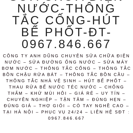
NƯỚC-THÔNG
TẮC CỐNG-HÚT
BỂ PHỐT-ĐT-
0967.846.667
CÔNG TY ANH DŨNG CHUYÊN SỬA CHỮA ĐIỆN
NƯỚC – SỬA ĐƯỜNG ỐNG NƯỚC – SỬA MÁY
BƠM NƯỚC – THÔNG TẮC CỐNG – THÔNG TẮC
BỒN CHẬU RỬA BÁT – THÔNG TẮC BỒN CẦU –
THÔNG TẮC NHÀ VỆ SINH – HÚT BỂ PHỐT –
THAU RỬA BỂ NƯỚC TÉC NƯỚC – CHỐNG
THẤM – KHỬ MÙI HÔI – GIÁ RẺ – UY TÍN –
CHUYÊN NGHIỆP – TẬN TÂM – ĐÚNG HẸN –
ĐÚNG GIÁ – THỢ GIỎI – CÓ TAY NGHỀ CAO –
TẠI HÀ NỘI – PHỤC VỤ 24/24 – LIÊN HỆ SĐT :
0967.846.667