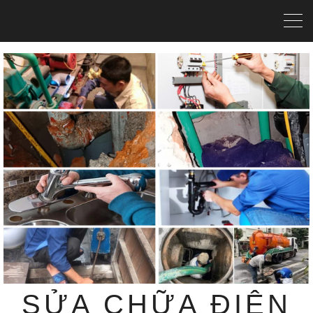
SỬA CHỮA ĐIỆN