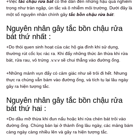
+Việc
tắc chậu rửa bát
có thể dẫn đến những hậu quả nghiêm
trọng như tràn ngập, ùn tắc và ô nhiễm môi trường. Dưới đây là
một số nguyên nhân chính gây
tắc bồn chậu rửa bát
:
Nguyên nhân gây tắc bồn chậu rửa
bát thứ nhất :
+Do thói quen sinh hoạt của các hộ gia đình khi sử dụng,
thường rút cốc lọc rác ra. Khi đấy những thức ăn thừa khi rửa
bát, rửa rau, vỏ trứng .v.v.v sẽ chui thẳng vào đường ống.
+Những mảnh vụn đấy có cảm giác như sẽ trôi đi hết. Nhưng
thực ra chúng vẫn bám vào đường ống, và tích tụ lại lâu ngày
gây ra hiện tượng tắc.
Nguyên nhân gây tắc bồn chậu rửa
bát thứ hai :
+Do dầu mỡ thừa khi đun nấu hoặc khi rửa chén bát trôi vào
đường ống. Chúng bán lại ở thành ống lâu ngày, các mảng bám
càng ngày càng nhiều lên và gây ra hiện tượng tắc.