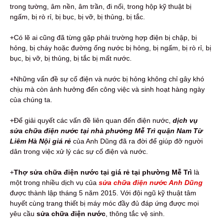
trong tường, âm nền, âm trần, đi nổi, trong hộp kỹ thuật bị
ngấm, bị rò rỉ, bị bục, bị vỡ, bị thủng, bị tắc.
+Có lẽ ai cũng đã từng gặp phải trường hợp điện bị chập, bị
hỏng, bị cháy hoặc đường ống nước bị hỏng, bị ngấm, bị rò rỉ, bị
bục, bị vỡ, bị thủng, bị tắc bị mất nước.
+Những vấn đề sự cố điện và nước bị hỏng không chỉ gây khó
chịu mà còn ảnh hưởng đến công việc và sinh hoạt hàng ngày
của chúng ta.
+Để giải quyết các vấn đề liên quan đến điện nước,
dịch vụ
sửa chữa điện nước tại nhà phường Mễ Trì quận Nam Từ
Liêm Hà Nội giá rẻ
của Anh Dũng đã ra đời để giúp đỡ người
dân trong việc xử lý các sự cố điện và nước.
+
Thợ sửa chữa điện nước tại giá rẻ tại phường Mễ Trì
là
một trong nhiều dịch vụ của
sửa chữa điện nước Anh Dũng
được thành lập tháng 5 năm 2015. Với đội ngũ kỹ thuật tâm
huyết cùng trang thiết bị máy móc đầy đủ đáp ứng được mọi
yêu cầu
sửa chữa điện nước
, thông tắc vệ sinh.