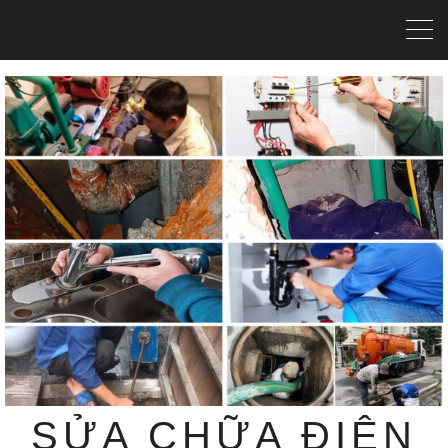
SỬA CHỮA ĐIỆN