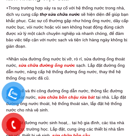
+Trong trường hợp xảy ra sự cố với hệ thống nước trong nhà,
dịch vụ cung cấp
thợ sửa chữa nước
sẽ hiện diện để giúp bạn
khắc phục. Các sự cố thường gặp như hỏng ống nước, dây cấp
nước bục, vòi nước hoặc vòi sen không hoạt động đúng cách
được xử lý một cách chuyên nghiệp và nhanh chóng, để đảm
bảo việc tiếp cận với nước sạch và tiện ích hàng ngày không bị
gián đoạn.
+Nhận sửa đường ống nước bị vỡ, rò rỉ, sửa đường ống thoát
nước,
sửa chữa đường ống nước
sạch. Lắp đặt đường ống
dẫn nước, nâng cấp hệ thống đường ống nước, thay thế hệ
thống ống nước đã cũ.
+Thiết kế và thi công đường ống dẫn nước, thông tắc đường
ống thoát nước,
sửa chữa bồn chậu rửa bát
tại nhà. Lắp đặt
đường ống nước thoát, hệ thống thoát sàn, lắp đặt hệ thống
nước cho nhà vệ sinh.
+Lắp đặt đường nước sinh hoạt,.. tại hộ gia đình, các tòa nhà
chung cư, trường học. Lắp đặt, cung ứng các thiết bị nhà tắm
sen vòi, thiết bị vệ sinh,
sửa chữa bồn cầu
.