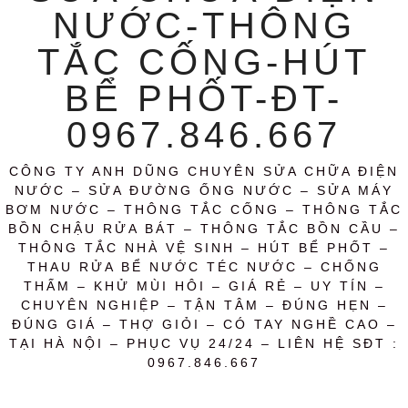
NƯỚC-THÔNG
TẮC CỐNG-HÚT
BỂ PHỐT-ĐT-
0967.846.667
CÔNG TY ANH DŨNG CHUYÊN SỬA CHỮA ĐIỆN
NƯỚC – SỬA ĐƯỜNG ỐNG NƯỚC – SỬA MÁY
BƠM NƯỚC – THÔNG TẮC CỐNG – THÔNG TẮC
BỒN CHẬU RỬA BÁT – THÔNG TẮC BỒN CẦU –
THÔNG TẮC NHÀ VỆ SINH – HÚT BỂ PHỐT –
THAU RỬA BỂ NƯỚC TÉC NƯỚC – CHỐNG
THẤM – KHỬ MÙI HÔI – GIÁ RẺ – UY TÍN –
CHUYÊN NGHIỆP – TẬN TÂM – ĐÚNG HẸN –
ĐÚNG GIÁ – THỢ GIỎI – CÓ TAY NGHỀ CAO –
TẠI HÀ NỘI – PHỤC VỤ 24/24 – LIÊN HỆ SĐT :
0967.846.667