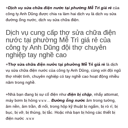
+
Dịch vụ
sửa chữa điện nước tại phường Mễ Trì giá rẻ
của
công ty Anh Dũng được chia ra làm hai dịch vụ là dịch vụ sửa
đường ống nước, dịch vụ sửa chữa điện.
Dịch vụ cung cấp thợ sửa chữa điện
nước tại phường Mễ Trì giá rẻ của
công ty Anh Dũng đội thợ chuyên
nghiệp tay nghề cao
+
Thợ sửa chữa điện nước tại phường Mễ Trì giá rẻ
là dịch
vụ sửa chữa điện nước của công ty Anh Dũng, cùng với đội ngũ
thợ nhiệt tình, chuyên nghiệp có tay nghề cao hoạt động nhiều
năm trong nghề.
+Nhà bạn đang bị sự cố điện như
điện bị chập
, nhẩy attomat,
máy bơm bị hỏng v.v.v…
Đ
ường ống nước
âm trong tường,
âm nền, âm trần, đi nổi, trong hộp kỹ thuật bị ngấm, bị rò rỉ, bị
bục, bị vỡ, bị thủng, bị tắc.
Hoặc nhà bạn bị hỏng các thiết bị
điện nước .v.v.v